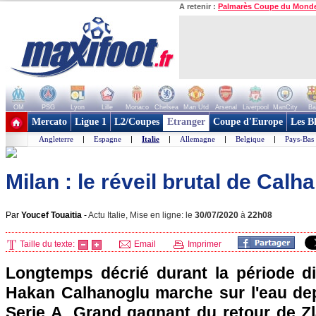
A retenir :
Palmarès Coupe du Mond
OM
PSG
Lyon
Lille
Monaco
Chelsea
Man Utd
Arsenal
Liverpool
ManCity
Ba
+ de clubs
Mercato
Ligue 1
L2/Coupes
Etranger
Coupe d'Europe
Les B
Angleterre
|
Espagne
|
Italie
|
Allemagne
|
Belgique
|
Pays-Bas
Milan : le réveil brutal de Calh
Par
Youcef Touaitia
-
Actu Italie, Mise en ligne: le
30/07/2020
à
22h08
Taille du texte:
Email
Imprimer
Longtemps décrié durant la période dif
Hakan Calhanoglu marche sur l'eau depu
Serie A. Grand gagnant du retour de Zl