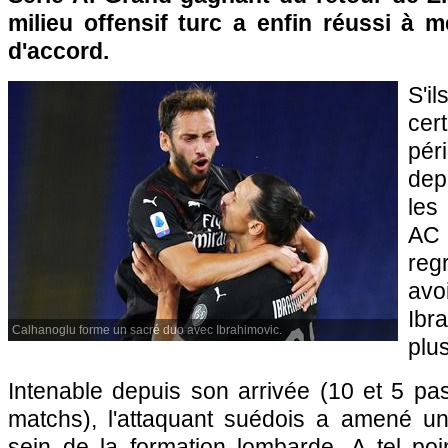
milieu offensif turc a enfin réussi à 
d'accord.
S'
cer
pér
dep
les
AC 
reg
avo
Ibr
Calhanoglu forme un sacré duo avec Ibrahimovic.
plus
Intenable depuis son arrivée (10 et 5 pa
matchs), l'attaquant suédois a amené u
sein de la formation lombarde. A tel p