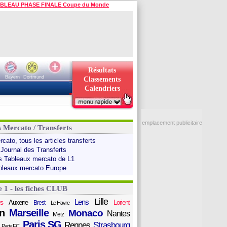
BLEAU PHASE FINALE Coupe du Monde
Résultats
Bayern
Dortmund
Classements
Calendriers
emplacement publicitaire
s Mercato / Transferts
cato, tous les articles transferts
 Journal des Transferts
s Tableaux mercato de L1
bleaux mercato Europe
e 1 - les fiches CLUB
Lille
Lens
s
Auxerre
Lorient
Brest
Le Havre
n
Marseille
Monaco
Nantes
Metz
Paris SG
Rennes
Strasbourg
Paris FC