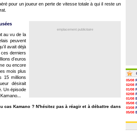
07/08
é pour un joueur en perte de vitesse totale à qui il reste un
07/08
rat.
07/08
07/08
fusées
emplacement publicitaire
t au vu de la
elais peuvent
u'il avait déjà
 ces derniers
llions d'euros
rme ou encore
ues mois plus
s 15 millions
05/08
eur désirait
02/08
sé. Un épisode
01/08
02/08
z Kamano...
01/08
05/08
 du cas Kamano ? N'hésitez pas à réagir et à débattre dans
03/08
05/08
03/08
03/08