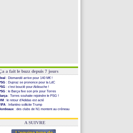
PSG
: Nsoki va signer en Croatie
Arsenal
: Naples vise Gabriel Jesus
Real
: Mastantuono prêté à la Fiorentina (off.)
Man City
: accord avec le Barça pour Rodri ?
Voir toutes les brèves
Ça a fait le buzz depuis 7 jours
Real
: Diomandé arrive pour 140 M€ !
PSG
: Dupraz se prononce pour la LdC
PSG
: c'est bouclé pour Akliouche !
PSG
: le Barça fixe son prix pour Torres
Barça
: Torres souhaite rejoindre le PSG !
OM
: le retour d'Adidas est acté
FIFA
: Infantino sollicite Trump
Bordeaux
: des clubs de N1 montent au créneau
Argentine
: quand Medina recadre... sa mère
Real
: le démenti de Leipzig pour Diomandé
A SUIVRE
L'equipe type de