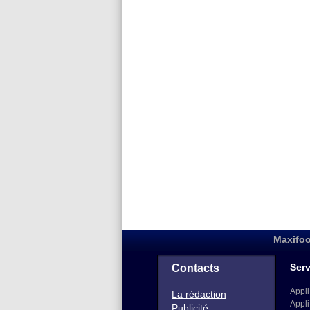
Maxifoo
Serv
Contacts
Appli
La rédaction
Appli
Publicité