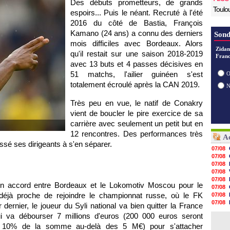
Des débuts prometteurs, de grands
Toulo
espoirs... Puis le néant. Recruté à l'été
2016 du côté de Bastia, François
Kamano (24 ans) a connu des derniers
Sond
mois difficiles avec Bordeaux. Alors
Zidan
qu'il restait sur une saison 2018-2019
Franc
avec 13 buts et 4 passes décisives en
51 matchs, l'ailier guinéen s'est
O
totalement écroulé après la CAN 2019.
Très peu en vue, le natif de Conakry
vient de boucler le pire exercice de sa
carrière avec seulement un petit but en
12 rencontres. Des performances très
Ac
ssé ses dirigeants à s'en séparer.
07/08
07/08
07/08
07/08
07/08
d'un accord entre Bordeaux et le Lokomotiv Moscou pour le
07/08
t déjà proche de rejoindre le championnat russe, où le FK
07/08
07/08
 dernier, le joueur du Syli national va bien quitter la France
07/08
qui va débourser 7 millions d'euros (200 000 euros seront
07/08
ié 10% de la somme au-delà des 5 M€) pour s'attacher
07/08