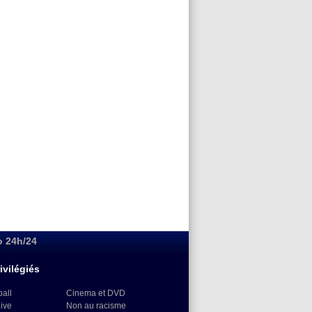
o 24h/24
ivilégiés
ball
Cinema et DVD
Live
Non au racisme