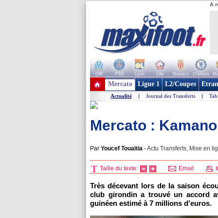
A r
OM
PSG
Lyon
Lille
Monaco
Chelsea
Ma
+ de clubs
Mercato
Ligue 1
L2/Coupes
Etran
Actualité
|
Journal des Transferts
|
Tab
Mercato : Kamano a
Par
Youcef Touaitia
-
Actu Transferts, Mise en li
Taille du texte:
Email
I
Très décevant lors de la saison éco
club girondin a trouvé un accord a
guinéen estimé à 7 millions d'euros.