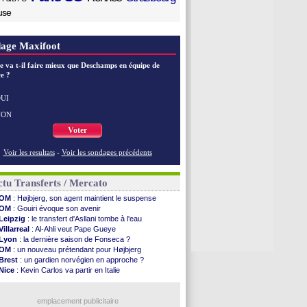
use
age Maxifoot
e va t-il faire mieux que Deschamps en équipe de
e ?
UI
NON
Voter
Voir les resultats
-
Voir les sondages précédents
tu Transferts / Mercato
OM
: Højbjerg, son agent maintient le suspense
OM
: Gouiri évoque son avenir
Leipzig
: le transfert d'Asllani tombe à l'eau
Villarreal
: Al-Ahli veut Pape Gueye
Lyon
: la dernière saison de Fonseca ?
OM
: un nouveau prétendant pour Højbjerg
Brest
: un gardien norvégien en approche ?
Nice
: Kevin Carlos va partir en Italie
Leganés
: c'est signé pour Luca Zidane (off.)
Atletico
: Ruggeri en route pour Aston Villa
Lyon
: Mangala prêté à Getafe (officiel)
emplacement publicitaire