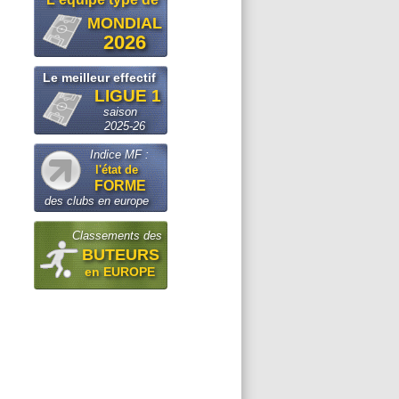
MONDIAL
2026
Le meilleur effectif
LIGUE 1
saison
2025-26
Indice MF :
l'état de
FORME
des clubs en europe
Classements des
BUTEURS
en EUROPE