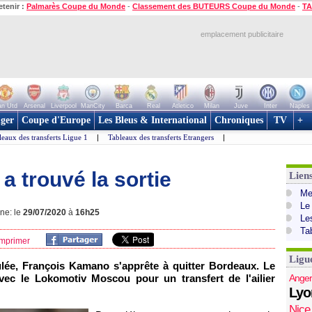
etenir :
Palmarès Coupe du Monde
-
Classement des BUTEURS Coupe du Monde
-
TA
emplacement publicitaire
n Utd
Arsenal
Liverpool
ManCity
Barca
Real
Atletico
Milan
Juve
Inter
Naples
ger
Coupe d'Europe
Les Bleus & International
Chroniques
TV
+
leaux des transferts Ligue 1
|
Tableaux des transferts Etrangers
|
 trouvé la sortie
Lien
Mer
Le
gne: le
29/07/2020
à
16h25
Le
Ta
mprimer
Ligu
ulée, François Kamano s'apprête à quitter Bordeaux. Le
vec le Lokomotiv Moscou pour un transfert de l'ailier
Anger
Lyo
Nice