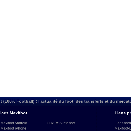
t (100% Football) : l'actualité du foot, des transferts et du mercat
ices Maxifoot
Liens pr
 Maxifoot Android
Flux RSS info foot
Liens foot
 Maxifoot iPhone
Maxifoot-