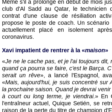
Même s'il a prolongé en début de mois ju
club d'Al Sadd au Qatar, le technicien 
contrat d'une clause de résiliation acti
propose le poste de coach. Un scénario d
actuellement placé en isolement après
coronavirus.
Xavi impatient de rentrer à la «
maison
»
«
Je ne le cache pas, et je l'ai toujours dit, 
quand ça pourra se faire, c'est le Barça. 
serait un rêve
», a lancé l'Espagnol, ava
«
Mais, aujourd'hui, je suis concentré sur 
la prochaine saison. Quand je devrai venir
à court ou long terme, je viendrai.
» En 
l'entraîneur actuel, Quique Setién, se retr
raison de la perte du titre de champion d'