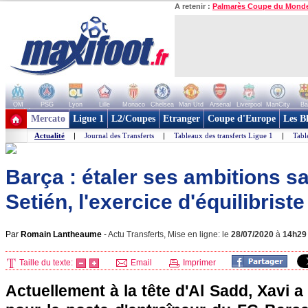
A retenir :
Palmarès Coupe du Mond
OM
PSG
Lyon
Lille
Monaco
Chelsea
Man Utd
Arsenal
Liverpool
ManCity
Ba
+ de clubs
Mercato
Ligue 1
L2/Coupes
Etranger
Coupe d'Europe
Les B
Actualité
|
Journal des Transferts
|
Tableaux des transferts Ligue 1
|
Tabl
Barça : étaler ses ambitions s
Setién, l'exercice d'équilibrist
Par
Romain Lantheaume
-
Actu Transferts, Mise en ligne: le
28/07/2020
à
14h29
Taille du texte:
Email
Imprimer
Actuellement à la tête d'Al Sadd, Xavi 