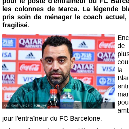
pour le poste d'entraîneur du FC Barc
les colonnes de Marca. La légende bl
pris soin de ménager le coach actuel, 
fragilisé.
Enc
de
plu
cou
la
Bla
ent
mar
po
Xavi continue de placer ses pions.
amb
jour l'entraîneur du FC Barcelone.