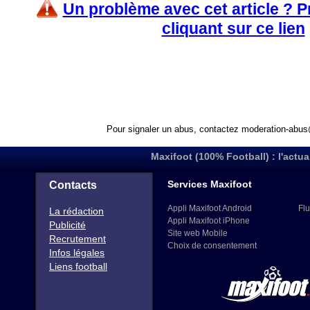
Un problème avec cet article ? 
cliquant sur ce lien
Pour signaler un abus, contactez
moderation-abus
Maxifoot (100% Football) : l'actua
Services Maxifoot
Contacts
Appli Maxifoot Android
Flu
La rédaction
Appli Maxifoot iPhone
Publicité
Site web Mobile
Recrutement
Choix de consentement
Infos légales
Liens football