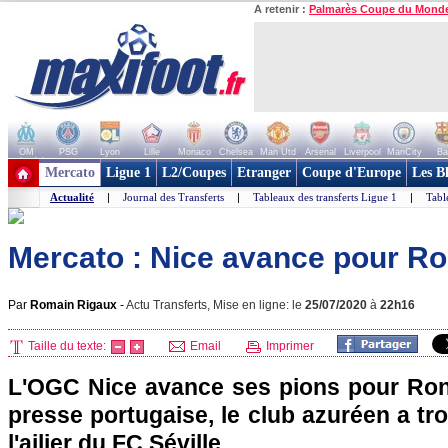
A retenir :
Palmarès Coupe du Mond
OM
PSG
Lyon
Lille
Monaco
Chelsea
Man Utd
Arsenal
Liverpool
ManCity
Ba
+ de clubs
Mercato
Ligue 1
L2/Coupes
Etranger
Coupe d'Europe
Les B
Actualité
|
Journal des Transferts
|
Tableaux des transferts Ligue 1
|
Tabl
Mercato : Nice avance pour Ro
Par
Romain Rigaux
-
Actu Transferts, Mise en ligne: le
25/07/2020
à
22h16
Taille du texte:
Email
Imprimer
L'OGC Nice avance ses pions pour Ron
presse portugaise, le club azuréen a t
l'ailier du FC Séville.