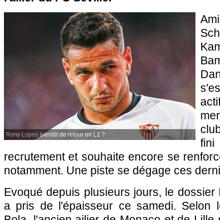
Ami
Sch
Ka
Ba
Dan
s'e
act
mer
clu
Rony Lopes bientôt de retour en L1 ?
fi
recrutement et souhaite encore se renforce
notamment. Une piste se dégage ces derni
Evoqué depuis plusieurs jours, le dossie
a pris de l'épaisseur ce samedi. Selon 
Bola, l'ancien ailier de Monaco et de Lille