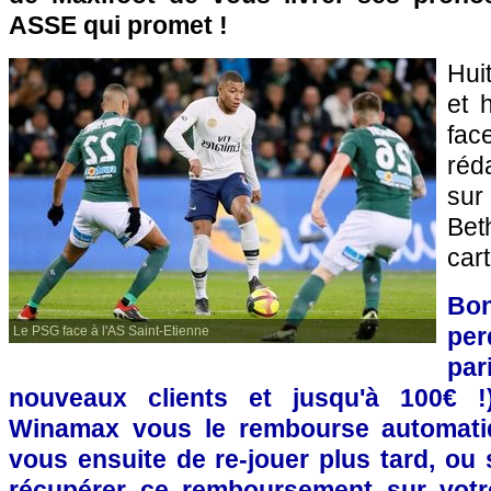
ASSE qui promet !
Hui
et 
fa
réd
sur
Be
cart
Bo
per
Le PSG face à l'AS Saint-Etienne
pa
nouveaux clients et jusqu'à 100€ !)
Winamax vous le rembourse automatiq
vous ensuite de re-jouer plus tard, ou 
récupérer ce remboursement sur votr