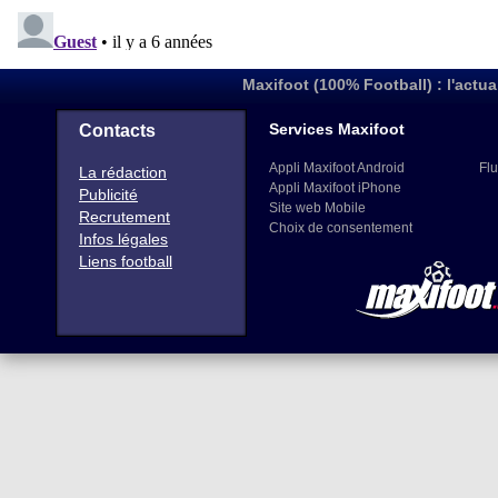
Maxifoot (100% Football) : l'actua
Services Maxifoot
Contacts
Appli Maxifoot Android
Flu
La rédaction
Appli Maxifoot iPhone
Publicité
Site web Mobile
Recrutement
Choix de consentement
Infos légales
Liens football