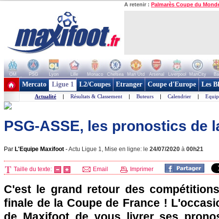
A retenir :
Palmarès Coupe du Mond
OM
PSG
Lyon
Lille
Monaco
Chelsea
Man Utd
Arsenal
Liverpool
ManCity
Ba
+ de clubs
Mercato
Ligue 1
L2/Coupes
Etranger
Coupe d'Europe
Les B
Actualité
|
Résultats & Classement
|
Buteurs
|
Calendrier
|
Equip
PSG-ASSE, les pronostics de l
Par
L'Equipe Maxifoot
-
Actu Ligue 1, Mise en ligne: le
24/07/2020
à
00h21
Taille du texte:
Email
Imprimer
C'est le grand retour des compétitions
finale de la Coupe de France ! L'occasi
de Maxifoot de vous livrer ses prono