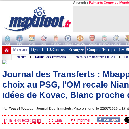
A retenir :
Palmarès Coupe du Mond
OM
PSG
Lyon
Lille
Monaco
Chelsea
Man Utd
Arsenal
Liverpool
ManCity
Ba
+ de clubs
Mercato
Ligue 1
L2/Coupes
Etranger
Coupe d'Europe
Les B
Actualité
|
Journal des Transferts
|
Tableaux des transferts Ligue 1
|
Tab
Journal des Transferts : Mbapp
choix au PSG, l'OM recale Nian
idées de Kovac, Blanc proche d
Par
Youcef Touaitia
-
Journal Des Transferts, Mise en ligne: le
22/07/2020
à
17h
Taille du texte:
Email
Imprimer