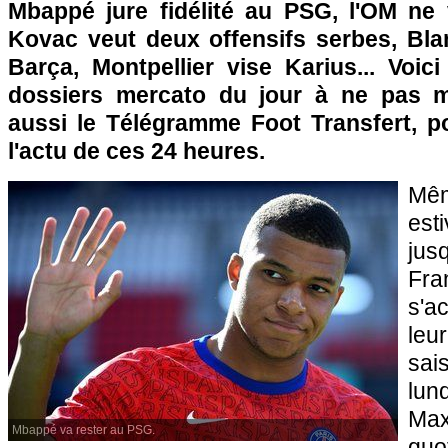
Mbappé jure fidélité au PSG, l'OM ne
Kovac veut deux offensifs serbes, Bl
Barça, Montpellier vise Karius... Voic
dossiers mercato du jour à ne pas 
aussi le Télégramme Foot Transfert, po
l'actu de ces 24 heures.
Mê
est
ju
Fr
s'a
leur
sai
lun
Max
Mbappé va rester au PSG.
quo