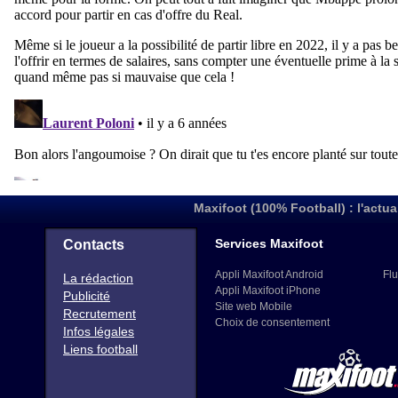
Maxifoot (100% Football) : l'actua
Services Maxifoot
Contacts
Appli Maxifoot Android
Flu
La rédaction
Appli Maxifoot iPhone
Publicité
Site web Mobile
Recrutement
Choix de consentement
Infos légales
Liens football