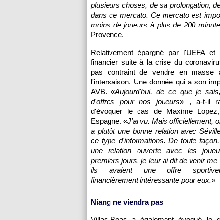
plusieurs choses, de sa prolongation, des
dans ce mercato. Ce mercato est importan
moins de joueurs à plus de 200 minute
Provence.
Relativement épargné par l'UEFA et s
financier suite à la crise du coronaviru
pas contraint de vendre en masse 
l'intersaison. Une donnée qui a son im
AVB. «
Aujourd'hui, de ce que je sais
d'offres pour nos joueurs
» , a-t-il r
d'évoquer le cas de Maxime Lopez, 
Espagne. «
J'ai vu. Mais officiellement, o
a plutôt une bonne relation avec Séville
ce type d'informations. De toute façon
une relation ouverte avec les joue
premiers jours, je leur ai dit de venir me 
ils avaient une offre sportive
financièrement intéressante pour eux.
»
Niang ne viendra pas
Villas-Boas a également évoqué le