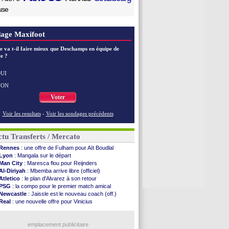
use
age Maxifoot
e va t-il faire mieux que Deschamps en équipe de
e ?
UI
NON
Voter
Voir les resultats
-
Voir les sondages précédents
tu Transferts / Mercato
Rennes
: une offre de Fulham pour Aït Boudlal
Lyon
: Mangala sur le départ
Man City
: Maresca flou pour Reijnders
Al-Diriyah
: Mbemba arrive libre (officiel)
Atletico
: le plan d'Alvarez à son retour
PSG
: la compo pour le premier match amical
Newcastle
: Jaissle est le nouveau coach (off.)
Real
: une nouvelle offre pour Vinicius
Monaco
: Cabral a prolongé (officiel)
Atletico
: Molina va signer à la Roma
Real
: Diomandé arrive pour 140 M€ !
emplacement publicitaire