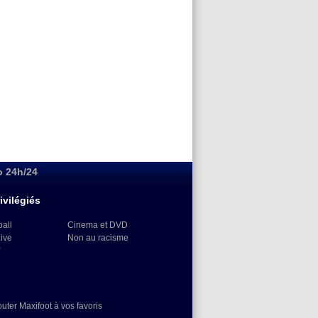
o 24h/24
ivilégiés
ball
Cinema et DVD
Live
Non au racisme
)
outer Maxifoot à vos favoris