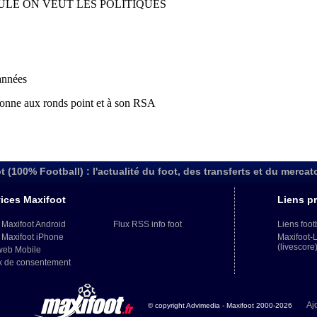
t (100% Football) : l'actualité du foot, des transferts et du mercat
ices Maxifoot
Liens pr
 Maxifoot Android
Flux RSS info foot
Liens foot
 Maxifoot iPhone
Maxifoot-
(livescore
web Mobile
x de consentement
Aj
© copyright Advimedia - Maxifoot 2000-2026