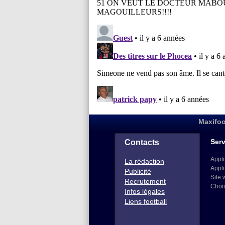
Maxifoo
Serv
Contacts
Appli
La rédaction
Appli
Publicité
Site 
Recrutement
Choi
Infos légales
Liens football