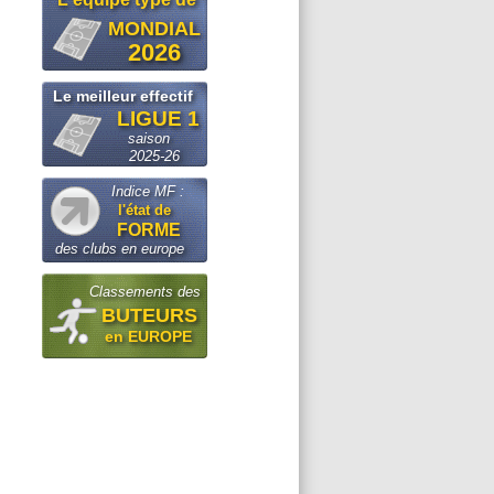
MONDIAL
2026
Le meilleur effectif
LIGUE 1
saison
2025-26
Indice MF :
l'état de
FORME
des clubs en europe
Classements des
BUTEURS
en EUROPE