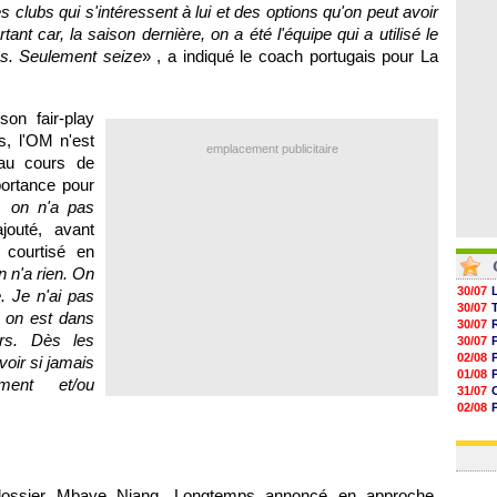
05/08
 clubs qui s'intéressent à lui et des options qu'on peut avoir
05/08
t car, la saison dernière, on a été l'équipe qui a utilisé le
05/08
s. Seulement seize
» , a indiqué le coach portugais pour La
05/08
on fair-play
s, l'OM n'est
emplacement publicitaire
au cours de
portance pour
, on n'a pas
ajouté, avant
courtisé en
n n'a rien. On
30/07
. Je n'ai pas
30/07
, on est dans
30/07
urs. Dès les
30/07
02/08
voir si jamais
01/08
ment et/ou
31/07
02/08
30/07
01/08
 dossier Mbaye Niang. Longtemps annoncé en approche,