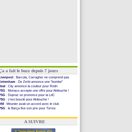
Man Utd
: Bayindir en route pour le Celta
Roma
: Molina en cas d'échec avec Read
Le Havre
: Zouaoui plutôt vers Montpellier ?
Chelsea
: Côme touche au but pour Chalobah
Voir toutes les brèves
Ça a fait le buzz depuis 7 jours
Liverpool
: Barcola, Carragher ne comprend pas
Tottenham
: De Zerbi annonce une "bombe"
Real
: City annonce la couleur pour Rodri
PSG
: Monaco accepte une offre pour Akliouche !
PSG
: Dupraz se prononce pour la LdC
PSG
: c'est bouclé pour Akliouche !
OM
: Meunier avait un accord avec le club
PSG
: le Barça fixe son prix pour Torres
OM
: accord de principe entre Rulli et Man City
Barça
: Torres souhaite rejoindre le PSG !
A SUIVRE
L'equipe type de