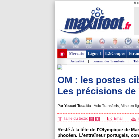
A r
OM
PSG
Lyon
Lille
Monaco
Chelsea
Ma
+ de clubs
Mercato
Ligue 1
L2/Coupes
Etran
Actualité
|
Journal des Transferts
|
Tab
OM : les postes cib
Les précisions de 
Par
Youcef Touaitia
-
Actu Transferts, Mise en li
Taille du texte:
Email
I
Resté à la tête de l'Olympique de Mars
phocéen. L'entraîneur portugais, con