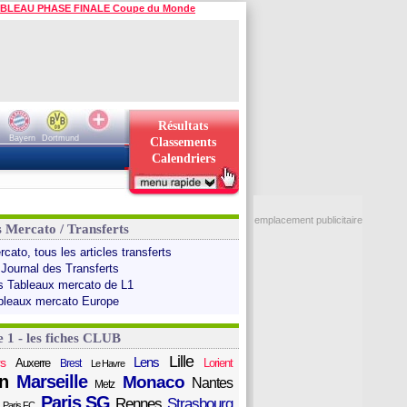
BLEAU PHASE FINALE Coupe du Monde
Résultats
Bayern
Dortmund
Classements
Calendriers
emplacement publicitaire
s Mercato / Transferts
cato, tous les articles transferts
 Journal des Transferts
s Tableaux mercato de L1
bleaux mercato Europe
e 1 - les fiches CLUB
Lille
Lens
s
Auxerre
Lorient
Brest
Le Havre
n
Marseille
Monaco
Nantes
Metz
Paris SG
Rennes
Strasbourg
Paris FC