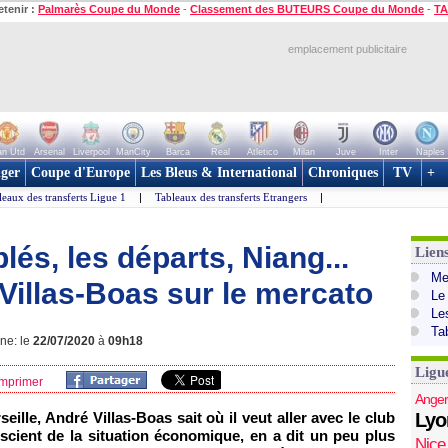
etenir :
Palmarès Coupe du Monde
-
Classement des BUTEURS Coupe du Monde
-
TA
emplacement publicitaire
n Utd
Arsenal
Liverpool
ManCity
Barca
Real
Atletico
Milan
Juve
Inter
Naples
ger
Coupe d'Europe
Les Bleus & International
Chroniques
TV
+
leaux des transferts Ligue 1
|
Tableaux des transferts Etrangers
|
lés, les départs, Niang...
Lien
Mer
Villas-Boas sur le mercato
Le
Le
Ta
gne: le
22/07/2020
à
09h18
Ligu
mprimer
Anger
eille, André Villas-Boas sait où il veut aller avec le club
Lyo
scient de la situation économique, en a dit un peu plus
Nice