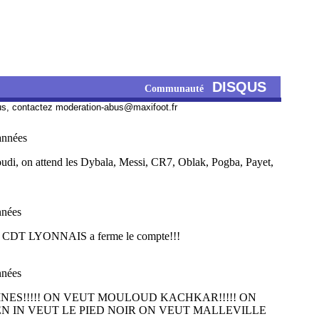
DISQUS
Communauté
us, contactez
moderation-abus@maxifoot.fr