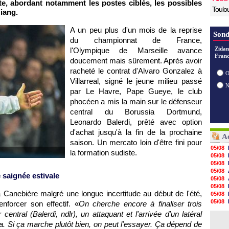
te, abordant notamment les postes ciblés, les possibles
Toulo
iang.
A un peu plus d'un mois de la reprise
Sond
du championnat de France,
Zidan
l'Olympique de Marseille avance
Franc
doucement mais sûrement. Après avoir
racheté le contrat d'Alvaro Gonzalez à
O
Villarreal, signé le jeune milieu passé
par Le Havre, Pape Gueye, le club
phocéen a mis la main sur le défenseur
central du Borussia Dortmund,
Leonardo Balerdi, prêté avec option
d'achat jusqu'à la fin de la prochaine
Ac
saison. Un mercato loin d'être fini pour
05/08
la formation sudiste.
05/08
05/08
05/08
 saignée estivale
05/08
05/08
la Canebière malgré une longue incertitude au début de l'été,
05/08
05/08
nforcer son effectif. «
On cherche encore à finaliser trois
05/08
entral (Balerdi, ndlr), un attaquant et l'arrivée d'un latéral
05/08
. Si ça marche plutôt bien, on peut l'essayer. Ça dépend de
05/08