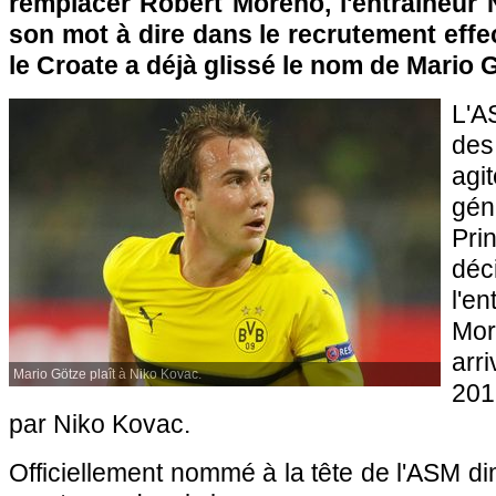
remplacer Robert Moreno, l'entraîneur 
son mot à dire dans le recrutement effec
le Croate a déjà glissé le nom de Mario G
L'
des
agi
gén
Pri
déc
l'
Mor
ar
Mario Götze plaît à Niko Kovac.
201
par Niko Kovac.
Officiellement nommé à la tête de l'ASM di