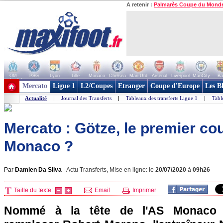
A retenir :
Palmarès Coupe du Mond
OM
PSG
Lyon
Lille
Monaco
Chelsea
Man Utd
Arsenal
Liverpool
ManCity
Ba
+ de clubs
Mercato
Ligue 1
L2/Coupes
Etranger
Coupe d'Europe
Les B
Actualité
|
Journal des Transferts
|
Tableaux des transferts Ligue 1
|
Tabl
Mercato : Götze, le premier c
Monaco ?
Par
Damien Da Silva
-
Actu Transferts, Mise en ligne: le
20/07/2020
à
09h26
Taille du texte:
Email
Imprimer
Nommé à la tête de l'AS Monaco 