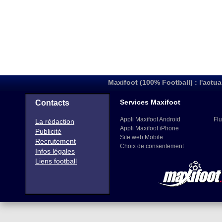
Maxifoot (100% Football) : l'actua
Services Maxifoot
Contacts
Appli Maxifoot Android
Flu
La rédaction
Appli Maxifoot iPhone
Publicité
Site web Mobile
Recrutement
Choix de consentement
Infos légales
Liens football