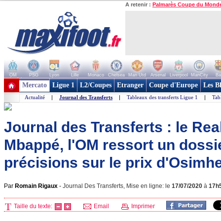
A retenir :
Palmarès Coupe du Mond
OM
PSG
Lyon
Lille
Monaco
Chelsea
Man Utd
Arsenal
Liverpool
ManCity
Ba
+ de clubs
Mercato
Ligue 1
L2/Coupes
Etranger
Coupe d'Europe
Les B
Actualité
|
Journal des Transferts
|
Tableaux des transferts Ligue 1
|
Tab
Journal des Transferts : le Rea
Mbappé, l'OM ressort un dossier
précisions sur le prix d'Osimhe
Par
Romain Rigaux
-
Journal Des Transferts, Mise en ligne: le
17/07/2020
à
17h
Taille du texte:
Email
Imprimer