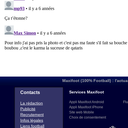
Maxifoot (100% Football) : l'actua
Services Maxifoot
Contacts
Appli Maxifoot Android
Flu
La rédaction
Appli Maxifoot iPhone
Publicité
Site web Mobile
Recrutement
Choix de consentement
Infos légales
Liens football