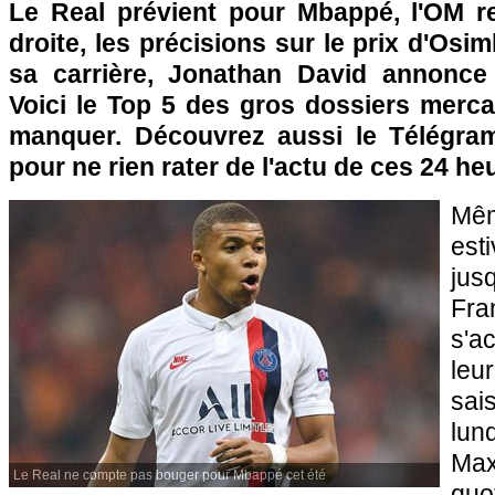
Le Real prévient pour Mbappé, l'OM r
droite, les précisions sur le prix d'Osi
sa carrière, Jonathan David annonce av
Voici le Top 5 des gros dossiers merca
manquer. Découvrez aussi le Télégram
pour ne rien rater de l'actu de ces 24 he
Mê
est
ju
Fr
s'a
leur
sai
lun
Max
Le Real ne compte pas bouger pour Mbappé cet été
quo