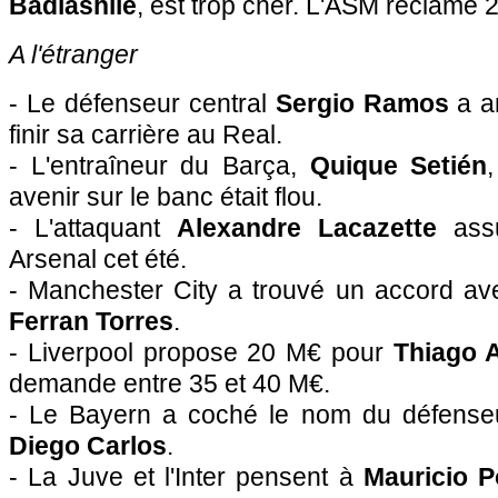
Badiashile
, est trop cher. L'ASM réclame 
A l'étranger
- Le défenseur central
Sergio Ramos
a a
finir sa carrière au Real.
- L'entraîneur du Barça,
Quique Setién
avenir sur le banc était flou.
- L'attaquant
Alexandre Lacazette
assu
Arsenal cet été.
- Manchester City a trouvé un accord avec
Ferran Torres
.
- Liverpool propose 20 M€ pour
Thiago 
demande entre 35 et 40 M€.
- Le Bayern a coché le nom du défenseur
Diego Carlos
.
- La Juve et l'Inter pensent à
Mauricio P