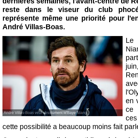
dernières semaines, l'avant-centre de 
reste dans le viseur du club phocé
représente même une priorité pour l'en
André Villas-Boas.
Le 
Nia
par
jui
Ren
av
l'O
en 
ce 
André Villas-Boas veut absolument M'Baye Niang.
ces
cette possibilité a beaucoup moins fait parl