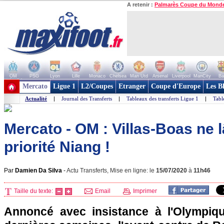
A retenir :
Palmarès Coupe du Mond
OM
PSG
Lyon
Lille
Monaco
Chelsea
Man Utd
Arsenal
Liverpool
ManCity
Ba
+ de clubs
Mercato
Ligue 1
L2/Coupes
Etranger
Coupe d'Europe
Les B
Actualité
|
Journal des Transferts
|
Tableaux des transferts Ligue 1
|
Tabl
Mercato - OM : Villas-Boas ne 
priorité Niang !
Par
Damien Da Silva
-
Actu Transferts, Mise en ligne: le
15/07/2020
à
11h46
Taille du texte:
Email
Imprimer
Annoncé avec insistance à l'Olympiqu