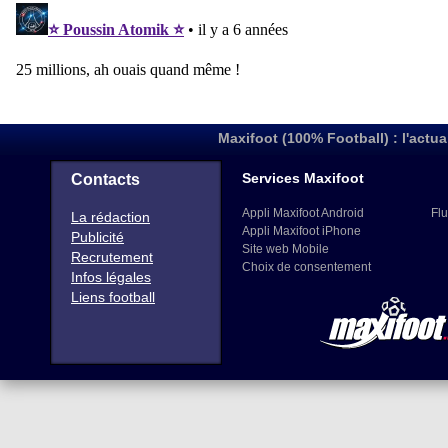
Maxifoot (100% Football) : l'actua
Services Maxifoot
Contacts
Appli Maxifoot Android
Flu
La rédaction
Appli Maxifoot iPhone
Publicité
Site web Mobile
Recrutement
Choix de consentement
Infos légales
Liens football