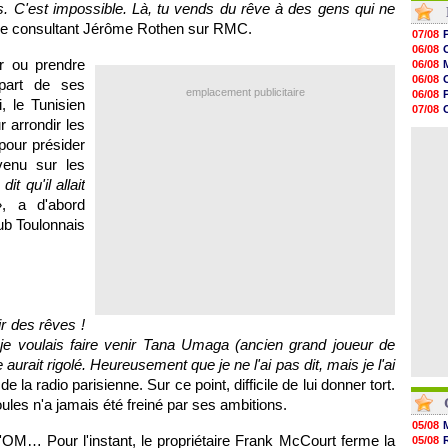
. C'est impossible. Là, tu vends du rêve à des gens qui ne
08h54
 le consultant Jérôme Rothen sur RMC.
08h32
07/08
07/08
06/08
07/08
ir ou prendre
06/08
07/08
06/08
 part de ses
07/08
emplacement publicitaire
06/08
, le Tunisien
07/08
07/08
07/08
 arrondir les
06/08
07/08
V
06/08
pour présider
07/08
enu sur les
07/08
07/08
dit qu'il allait
07/08
», a d'abord
07/08
ub Toulonnais
07/08
ir des rêves !
e je voulais faire venir Tana Umaga (ancien grand joueur de
aurait rigolé. Heureusement que je ne l'ai pas dit, mais je l'ai
e la radio parisienne. Sur ce point, difficile de lui donner tort.
oules n'a jamais été freiné par ses ambitions.
05/08
 l'OM… Pour l'instant, le propriétaire Frank McCourt ferme la
05/08