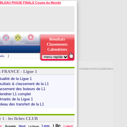
BLEAU PHASE FINALE Coupe du Monde
Résultats
Bayern
Dortmund
Classements
Calendriers
ubs
|
emplacement publicitaire
s FRANCE - Ligue 1
ualité de la Ligue 1
sultats & classement de la L1
assement des buteurs de L1
lendrier L1 complet
lmarès de la Ligue 1
bleau des transfert de la L1
e 1 - les fiches CLUB
Lille
Lens
s
Auxerre
Lorient
Brest
Le Havre