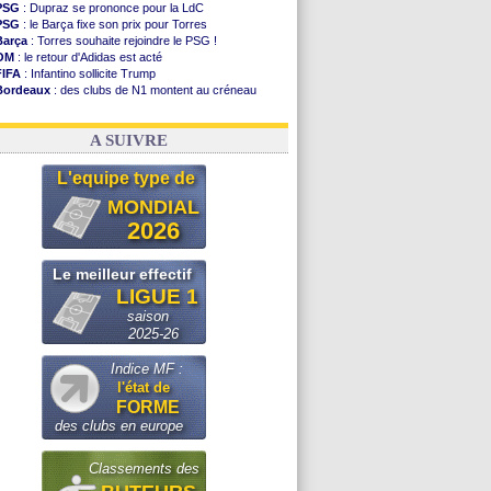
PSG
: Dupraz se prononce pour la LdC
PSG
: le Barça fixe son prix pour Torres
Barça
: Torres souhaite rejoindre le PSG !
OM
: le retour d'Adidas est acté
FIFA
: Infantino sollicite Trump
Bordeaux
: des clubs de N1 montent au créneau
Argentine
: quand Medina recadre... sa mère
Real
: le démenti de Leipzig pour Diomandé
A SUIVRE
L'equipe type de
MONDIAL
2026
Le meilleur effectif
LIGUE 1
saison
2025-26
Indice MF :
l'état de
FORME
des clubs en europe
Classements des