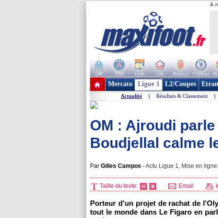
A r
OM
PSG
Lyon
Lille
Monaco
Chelsea
Ma
+ de clubs
Mercato
Ligue 1
L2/Coupes
Etran
Actualité
|
Résultats & Classement
|
OM : Ajroudi parle
Boudjellal calme l
Par
Gilles Campos
-
Actu Ligue 1, Mise en ligne
Taille du texte:
Email
I
Porteur d'un projet de rachat de l'O
tout le monde dans Le Figaro en par