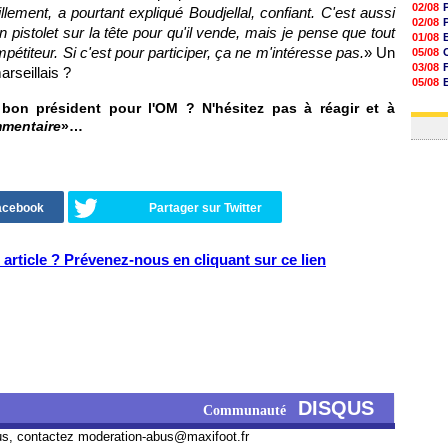
02/08
lement, a pourtant expliqué Boudjellal, confiant. C'est aussi
02/08
un pistolet sur la tête pour qu'il vende, mais je pense que tout
01/08
mpétiteur. Si c'est pour participer, ça ne m'intéresse pas.
» Un
05/08
03/08
rseillais ?
05/08
03/08
n bon président pour l'OM ? N'hésitez pas à réagir et à
03/08
mmentaire
»…
Facebook
Partager sur Twitter
article ? Prévenez-nous en cliquant sur ce lien
DISQUS
Communauté
us, contactez
moderation-abus@maxifoot.fr