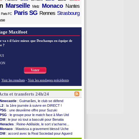
n
Marseille
Monaco
Nantes
Metz
Paris SG
Rennes
Strasbourg
Paris FC
use
age Maxifoot
e va t-il faire mieux que Deschamps en équipe de
e ?
UI
NON
Voter
Voir les resultats
-
Voir les sondages précédents
Actu et transferts 24h/24
Newcastle
: Guimarães, le club se défend
L2
: la 1ère journée à suivre en DIRECT !
PSG
: une deuxième offre pour Suzuki
PSG
: le groupe pour le match face à Man Utd
OM
: le jour où tout a basculé pour Benatia
Heracles
: Reine-Adélaïde, le sort s'acharne...
Monaco
: Mawissa a gravement blessé Uche
OM
: accord avec la Real Sociedad pour Aguerd
Barça
: Araujo va partir en prêt à Liverpool