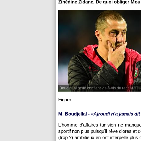
Zinédine Zidane. De quoi obliger Moura
Boudjellal reste confiant vis-à-vis du rachat.
Figaro.
M. Boudjellal - «
Ajroudi n'a jamais dit
L'homme d'affaires tunisien ne manque
sportif non plus puisqu'il rêve d'ores 
(trop ?) ambitieux en ont interpellé plus 