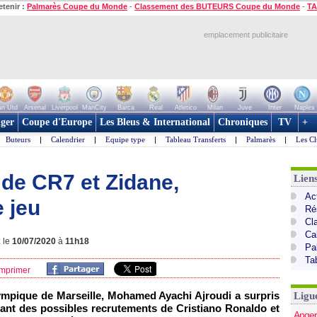
etenir :
Palmarès Coupe du Monde
-
Classement des BUTEURS Coupe du Monde
-
TA
emplacement publicitaire
n Utd
Arsenal
Liverpool
ManCity
Barca
Real
Atletico
Milan
Juve
Inter
Naples
ger
Coupe d'Europe
Les Bleus & International
Chroniques
TV
+
Buteurs
|
Calendrier
|
Equipe type
|
Tableau Transferts
|
Palmarès
|
Les Cl
 de CR7 et Zidane,
Lien
Act
e jeu
Ré
Cl
Ca
: le
10/07/2020
à
11h18
Pa
Ta
mprimer
lympique de Marseille, Mohamed Ayachi Ajroudi a surpris
Ligu
lant des possibles recrutements de Cristiano Ronaldo et
Anger