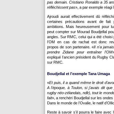
pas demain. Cristiano Ronaldo a 35 ans
réfléchissent pas
», a par exemple réagi
Ajroudi aurait effectivement dû réfléch
certaines précautions avant de fait
ambitions. Mais heureusement pour lui
peut compter sur Mourad Boudjellal pour
angles. Sur RMC, celui qui a été choisi 
l'OM en cas de rachat est donc rev
propos de son partenaire. «
Il n'a jamais 
prendre Zidane pour entraîner l'OM
expliqué l'ancien président du Rugby Cl
sur RMC.
Boudjellal et l'exemple Tana Umaga
«
Et puis, il a quand même le droit d'avo
A l'époque, à Toulon, si j'avais dit qu
rugby néo-zélandais, ndlr), tout le monde 
fait
», a renchéri Boudjellal sur les ondes d
Dans le monde de l'Ovalie, le natif d'Olli
Reste à savoir s'il pourra le faire avec