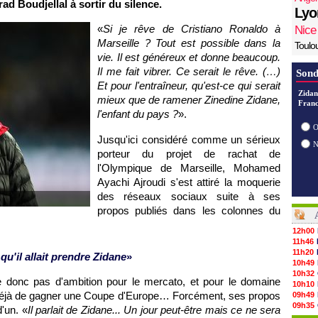
d Boudjellal à sortir du silence.
Lyo
«
Si je rêve de Cristiano Ronaldo à
Nice
Marseille ? Tout est possible dans la
Toulo
vie. Il est généreux et donne beaucoup.
Il me fait vibrer. Ce serait le rêve. (…)
Sond
Et pour l'entraîneur, qu'est-ce qui serait
Zidan
mieux que de ramener Zinedine Zidane,
Franc
l'enfant du pays ?
».
O
Jusqu'ici considéré comme un sérieux
porteur du projet de rachat de
l'Olympique de Marseille, Mohamed
Ayachi Ajroudi s'est attiré la moquerie
des réseaux sociaux suite à ses
propos publiés dans les colonnes du
12h00
11h46
11h20
 qu'il allait prendre Zidane
»
10h49
10h32
 donc pas d'ambition pour le mercato, et pour le domaine
10h10
et déjà de gagner une Coupe d'Europe… Forcément, ses propos
09h49
09h35
d'un. «
Il parlait de Zidane... Un jour peut-être mais ce ne sera
09h08