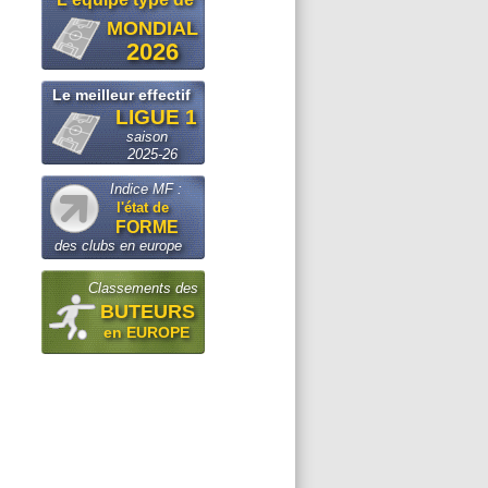
MONDIAL
2026
Le meilleur effectif
LIGUE 1
saison
2025-26
Indice MF :
l'état de
FORME
des clubs en europe
Classements des
BUTEURS
en EUROPE