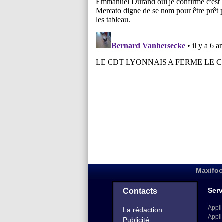
Maxifoo
Serv
Contacts
Appli
La rédaction
Appli
Publicité