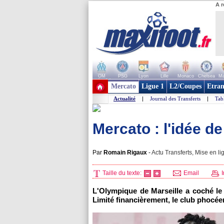
A r
OM
PSG
Lyon
Lille
Monaco
Chelsea
Ma
+ de clubs
Mercato
Ligue 1
L2/Coupes
Etran
Actualité
|
Journal des Transferts
|
Tab
Mercato : l'idée d
Par
Romain Rigaux
-
Actu Transferts, Mise en li
Taille du texte:
Email
I
L'Olympique de Marseille a coché le
Limité financièrement, le club phocée