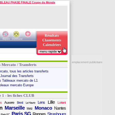
BLEAU PHASE FINALE Coupe du Monde
Résultats
Bayern
Dortmund
Classements
Calendriers
emplacement publicitaire
s Mercato / Transferts
cato, tous les articles transferts
 Journal des Transferts
s Tableaux mercato de L1
bleaux mercato Europe
e 1 - les fiches CLUB
Lille
Lens
s
Auxerre
Lorient
Brest
Le Havre
n
Marseille
Monaco
Nantes
Metz
Paris SG
Rennes
Strasbourg
Paris FC