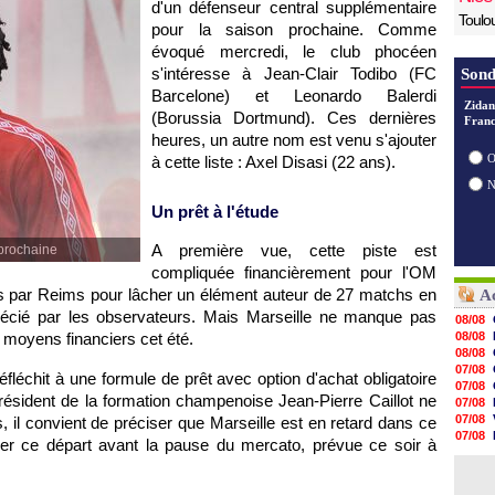
d'un défenseur central supplémentaire
Toulo
pour la saison prochaine. Comme
évoqué mercredi, le club phocéen
s'intéresse à Jean-Clair Todibo (FC
Sond
Barcelone) et Leonardo Balerdi
Zidan
(Borussia Dortmund). Ces dernières
Franc
heures, un autre nom est venu s'ajouter
O
à cette liste : Axel Disasi (22 ans).
Un prêt à l'étude
A première vue, cette piste est
 prochaine
compliquée financièrement pour l'OM
s par Reims pour lâcher un élément auteur de 27 matchs en
Ac
précié par les observateurs. Mais Marseille ne manque pas
08/08
moyens financiers cet été.
08/08
08/08
07/08
fléchit à une formule de prêt avec option d'achat obligatoire
07/08
ésident de la formation champenoise Jean-Pierre Caillot ne
07/08
07/08
s, il convient de préciser que Marseille est en retard dans ce
07/08
er ce départ avant la pause du mercato, prévue ce soir à
07/08
07/08
07/08