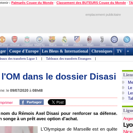
etenir :
Palmarès Coupe du Monde
-
Classement des BUTEURS Coupe du Monde
-
TA
emplacement publicitaire
n Utd
Arsenal
Liverpool
ManCity
Barca
Real
Atletico
Milan
Juve
Inter
Naples
ger
Coupe d'Europe
Les Bleus & International
Chroniques
TV
+
leaux des transferts Ligue 1
|
Tableaux des transferts Etrangers
|
e l'OM dans le dossier Disasi
Lien
Mer
Le
gne: le
09/07/2020
à
08h48
Le
Ta
mprimer
Ligu
 nom du Rémois Axel Disasi pour renforcer sa défense.
n songe à un prêt avec option d'achat.
Anger
Lyo
L'Olympique de Marseille est en quête
Nice