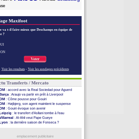
use
age Maxifoot
e va t-il faire mieux que Deschamps en équipe de
e ?
UI
NON
Voter
Voir les resultats
-
Voir les sondages précédents
tu Transferts / Mercato
OM
: accord avec la Real Sociedad pour Aguerd
Barça
: Araujo va partir en prêt à Liverpool
OM
: Côme pousse pour Gouiri
OM
: Højbjerg, son agent maintient le suspense
OM
: Gouiri évoque son avenir
Leipzig
: le transfert d'Asllani tombe à l'eau
Villarreal
: Al-Ahli veut Pape Gueye
Lyon
: la dernière saison de Fonseca ?
OM
: un nouveau prétendant pour Højbjerg
Brest
: un gardien norvégien en approche ?
Nice
: Kevin Carlos va partir en Italie
emplacement publicitaire