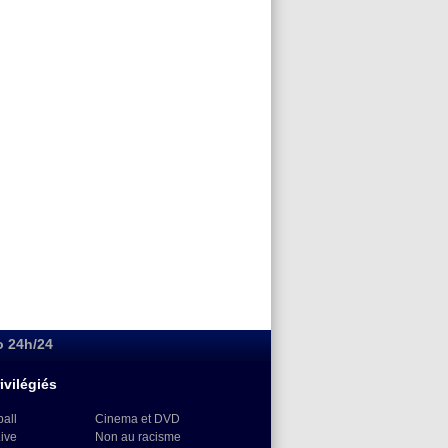
o 24h/24
ivilégiés
ball
Cinema et DVD
Live
Non au racisme