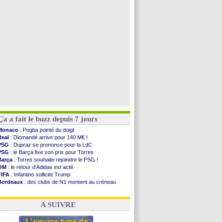
Leganés
: c'est signé pour Luca Zidane (off.)
Atletico
: Ruggeri en route pour Aston Villa
Lyon
: Mangala prêté à Getafe (officiel)
PSG
: Nsoki va signer en Croatie
Voir toutes les brèves
Ça a fait le buzz depuis 7 jours
Monaco
: Pogba pointé du doigt
Real
: Diomandé arrive pour 140 M€ !
PSG
: Dupraz se prononce pour la LdC
PSG
: le Barça fixe son prix pour Torres
Barça
: Torres souhaite rejoindre le PSG !
OM
: le retour d'Adidas est acté
FIFA
: Infantino sollicite Trump
Bordeaux
: des clubs de N1 montent au créneau
Argentine
: quand Medina recadre... sa mère
Real
: le démenti de Leipzig pour Diomandé
A SUIVRE
L'equipe type de