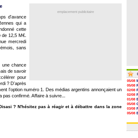
07/08
e
07/08
07/08
emplacement publicitaire
07/08
mps d'avance
 Rennes qui a
ndonné cette
e de 12,5 M€.
nue mercredi
rémois, sans
c une chance
ais de savoir
célérer pour
05/08
erdi ? D'après
05/08
ent l'option numéro 1. Des médias argentins annonçaient un
02/08
02/08
 pas confirmé. Affaire à suivre...
01/08
05/08
Disasi ? N'hésitez pas à réagir et à débattre dans la zone
03/08
05/08
03/08
03/08