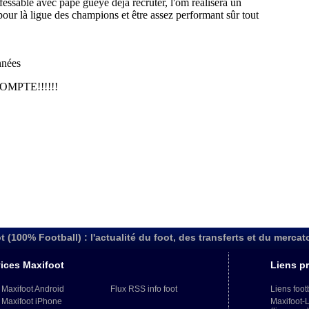
t (100% Football) : l'actualité du foot, des transferts et du mercat
ices Maxifoot
Liens pr
 Maxifoot Android
Flux RSS info foot
Liens foot
 Maxifoot iPhone
Maxifoot-