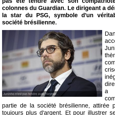
pas été tendre avec son compatriot
colonnes du Guardian. Le dirigeant a dé
la star du PSG, symbole d'un vérita
société brésilienne.
Da
acc
Jun
thè
com
cri
iné
dir
a 
Juninho n'est pas tendre avec Neymar...
co
partie de la société brésilienne, attirée 
toujours plus d'argent. Et pour illustrer s