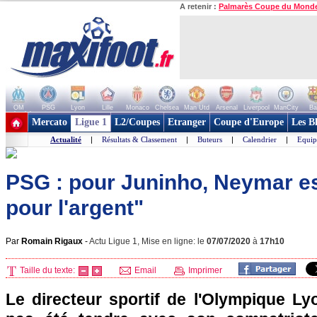
A retenir :
Palmarès Coupe du Mond
OM
PSG
Lyon
Lille
Monaco
Chelsea
Man Utd
Arsenal
Liverpool
ManCity
Ba
+ de clubs
Mercato
Ligue 1
L2/Coupes
Etranger
Coupe d'Europe
Les B
Actualité
|
Résultats & Classement
|
Buteurs
|
Calendrier
|
Equip
PSG : pour Juninho, Neymar es
pour l'argent"
Par
Romain Rigaux
-
Actu Ligue 1, Mise en ligne: le
07/07/2020
à
17h10
Taille du texte:
Email
Imprimer
Le directeur sportif de l'Olympique Ly