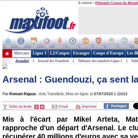
A retenir :
Palmarès Coupe du Mond
OM
PSG
Lyon
Lille
Monaco
Chelsea
Man Utd
Arsenal
Liverpool
ManCity
Ba
+ de clubs
Mercato
Ligue 1
L2/Coupes
Etranger
Coupe d'Europe
Les B
Actualité
|
Journal des Transferts
|
Tableaux des transferts Ligue 1
|
Tabl
Arsenal : Guendouzi, ça sent la 
Par
Romain Rigaux
-
Actu Transferts, Mise en ligne: le
07/07/2020
à
11h12
Taille du texte:
Email
Imprimer
Mis à l'écart par Mikel Arteta, Ma
rapproche d'un départ d'Arsenal. Le cl
récupérer 40 millions d'euros avec sa ve