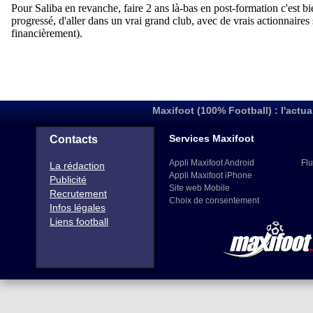
Maxifoot (100% Football) : l'actua
Services Maxifoot
Contacts
Appli Maxifoot Android
Flu
La rédaction
Appli Maxifoot iPhone
Publicité
Site web Mobile
Recrutement
Choix de consentement
Infos légales
Liens football