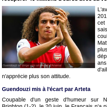
L'a
201
ce
sa
co
Mat
plu
dép
an
Guendouzi se dirige vers un départ d'Arsenal
d'a
n'apprécie plus son attitude.
Guendouzi mis à l'écart par Arteta
Coupable d'un geste d'humeur sur N
Brighton (1-2), le 20 juin, le Français n'a