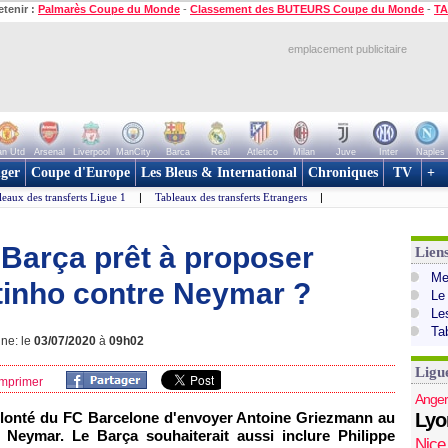
etenir :
Palmarès Coupe du Monde
-
Classement des BUTEURS Coupe du Monde
-
TA
emplacement publicitaire
n Utd
Arsenal
Liverpool
ManCity
Barca
Real
Atletico
Milan
Juve
Inter
Naples
ger
Coupe d'Europe
Les Bleus & International
Chroniques
TV
+
leaux des transferts Ligue 1
|
Tableaux des transferts Etrangers
|
 Barça prêt à proposer
Lien
Mer
tinho contre Neymar ?
Le
Le
Ta
gne: le
03/07/2020
à
09h02
Ligu
mprimer
Anger
lonté du FC Barcelone d'envoyer Antoine Griezmann au
Lyo
 Neymar. Le Barça souhaiterait aussi inclure Philippe
Nice