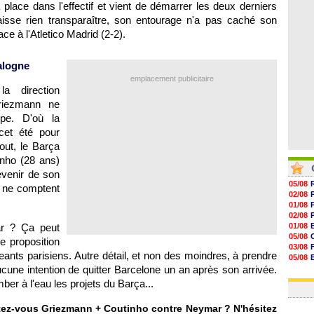
lace dans l'effectif et vient de démarrer les deux derniers
07/08
07/08
aisse rien transparaître, son entourage n'a pas caché son
07/08
e à l'Atletico Madrid (2-2).
07/08
alogne
emplacement publicitaire
a direction
riezmann ne
ipe. D'où la
 cet été pour
out, le Barça
inho (28 ans)
revenir de son
05/08
a ne comptent
02/08
01/08
02/08
r ? Ça peut
01/08
05/08
lle proposition
03/08
geants parisiens. Autre détail, et non des moindres, à prendre
05/08
cune intention de quitter Barcelone un an après son arrivée.
03/08
03/08
ber à l'eau les projets du Barça...
ptez-vous Griezmann + Coutinho contre Neymar ? N'hésitez