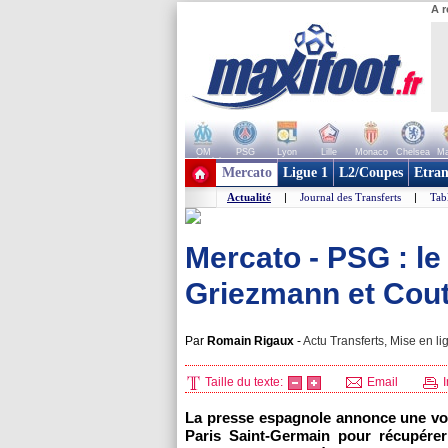
A r
OM
PSG
Lyon
Lille
Monaco
Chelsea
Ma
+ de clubs
Mercato
Ligue 1
L2/Coupes
Etran
Actualité
|
Journal des Transferts
|
Tab
Mercato - PSG : le
Griezmann et Cou
Par
Romain Rigaux
-
Actu Transferts, Mise en li
Taille du texte:
Email
I
La presse espagnole annonce une vo
Paris Saint-Germain pour récupérer