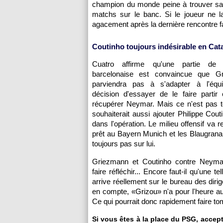
champion du monde peine à trouver sa p
matchs sur le banc. Si le joueur ne l
agacement après la dernière rencontre fac
Coutinho toujours indésirable en Cat
Cuatro affirme qu'une partie de l
barcelonaise est convaincue que G
parviendra pas à s'adapter à l'équ
décision d'essayer de le faire partir
récupérer Neymar. Mais ce n'est pas t
souhaiterait aussi ajouter Philippe Cout
dans l'opération. Le milieu offensif va 
prêt au Bayern Munich et les Blaugran
toujours pas sur lui.
Griezmann et Coutinho contre Neyma
faire réfléchir... Encore faut-il qu'une te
arrive réellement sur le bureau des diri
en compte, «Grizou» n'a pour l'heure au
Ce qui pourrait donc rapidement faire tom
Si vous êtes à la place du PSG, acce