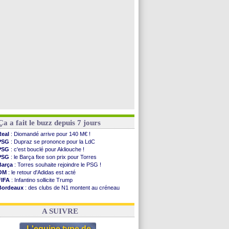
Man City
: accord avec le Barça pour Rodri ?
Rennes
: Haise a prolongé (officiel)
Palace
: Tomiyasu a convaincu (officiel)
TFC
: Sion Oppong signe pour 4 ans (officiel)
Voir toutes les brèves
Ça a fait le buzz depuis 7 jours
Real
: Diomandé arrive pour 140 M€ !
PSG
: Dupraz se prononce pour la LdC
PSG
: c'est bouclé pour Akliouche !
PSG
: le Barça fixe son prix pour Torres
Barça
: Torres souhaite rejoindre le PSG !
OM
: le retour d'Adidas est acté
FIFA
: Infantino sollicite Trump
Bordeaux
: des clubs de N1 montent au créneau
Argentine
: quand Medina recadre... sa mère
Real
: le démenti de Leipzig pour Diomandé
A SUIVRE
L'equipe type de