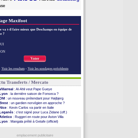
use
age Maxifoot
e va t-il faire mieux que Deschamps en équipe de
e ?
UI
NON
Voter
Voir les resultats
-
Voir les sondages précédents
tu Transferts / Mercato
Villarreal
: Al-Ahli veut Pape Gueye
Lyon
: la dernière saison de Fonseca ?
OM
: un nouveau prétendant pour Højbjerg
Brest
: un gardien norvégien en approche ?
Nice
: Kevin Carlos va partir en Italie
Leganés
: c'est signé pour Luca Zidane (off.)
Atletico
: Ruggeri en route pour Aston Villa
Lyon
: Mangala prêté à Getafe (officiel)
PSG
: Nsoki va signer en Croatie
Arsenal
: Naples vise Gabriel Jesus
Real
: Mastantuono prêté à la Fiorentina (off.)
emplacement publicitaire