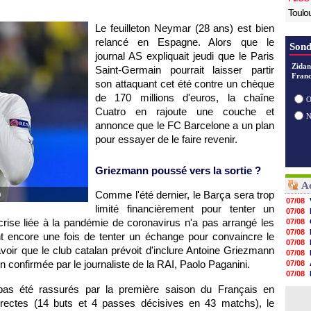
Toulo
Le feuilleton Neymar (28 ans) est bien
relancé en Espagne. Alors que le
Sond
journal AS expliquait jeudi que le Paris
Zidan
Saint-Germain pourrait laisser partir
Franc
son attaquant cet été contre un chèque
de 170 millions d'euros, la chaîne
O
Cuatro en rajoute une couche et
annonce que le FC Barcelone a un plan
pour essayer de le faire revenir.
Griezmann poussé vers la sortie ?
Ac
Comme l'été dernier, le Barça sera trop
o
07/08
limité financièrement pour tenter un
07/08
a crise liée à la pandémie de coronavirus n'a pas arrangé les
07/08
07/08
nt encore une fois de tenter un échange pour convaincre le
07/08
voir que le club catalan prévoit d'inclure Antoine Griezmann
07/08
n confirmée par le journaliste de la RAI, Paolo Paganini.
07/08
07/08
07/08
t pas été rassurés par la première saison du Français en
07/08
rrectes (14 buts et 4 passes décisives en 43 matchs), le
07/08