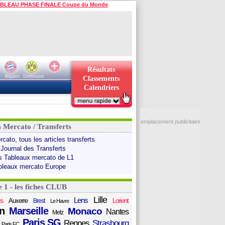
BLEAU PHASE FINALE Coupe du Monde
Résultats
Bayern
Dortmund
Classements
Calendriers
emplacement publicitaire
s Mercato / Transferts
cato, tous les articles transferts
 Journal des Transferts
s Tableaux mercato de L1
bleaux mercato Europe
e 1 - les fiches CLUB
Lille
Lens
s
Auxerre
Lorient
Brest
Le Havre
n
Marseille
Monaco
Nantes
Metz
Paris SG
Rennes
Strasbourg
Paris FC