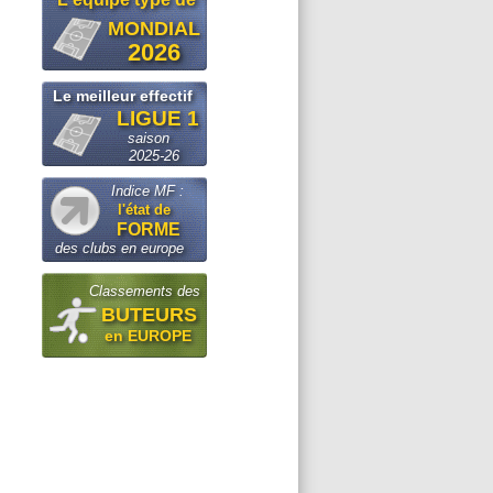
MONDIAL
2026
Le meilleur effectif
LIGUE 1
saison
2025-26
Indice MF :
l'état de
FORME
des clubs en europe
Classements des
BUTEURS
en EUROPE