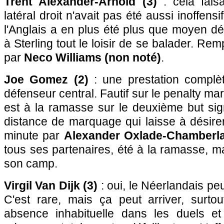
Trent Alexander-Arnold (3)
: cela fais
latéral droit n'avait pas été aussi inoffens
l'Anglais a en plus été plus que moyen dé
à Sterling tout le loisir de se balader. Re
par
Neco Williams (non noté)
.
Joe Gomez (2)
: une prestation complè
défenseur central. Fautif sur le penalty ma
est à la ramasse sur le deuxième but sig
distance de marquage qui laisse à désire
minute par
Alexander Oxlade-Chamberla
tous ses partenaires, été à la ramasse, 
son camp.
Virgil Van Dijk (3)
: oui, le Néerlandais pe
C'est rare, mais ça peut arriver, surto
absence inhabituelle dans les duels et