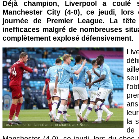
Déjà champion, Liverpool a coulé 
Manchester City (4-0), ce jeudi, lor
journée de Premier League. La tête a
inefficaces malgré de nombreuses situ
complètement explosé défensivement.
L
déf
ail
se
l'
pre
ans
leu
la 
Les Citizens n'ont laissé aucune chance aux Reds.
de
Manchester (4-0), ce jeudi, lors du choc