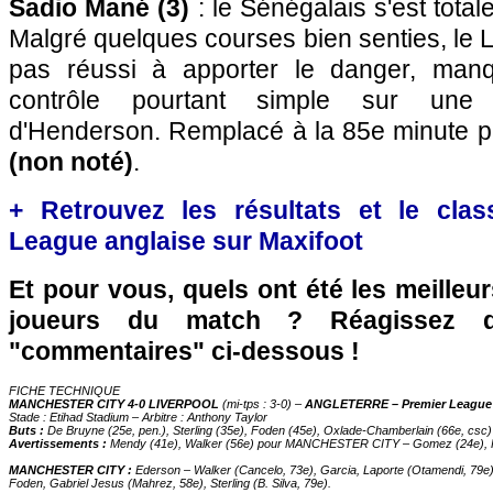
Sadio Mané (3)
: le Sénégalais s'est total
Malgré quelques courses bien senties, le L
pas réussi à apporter le danger, man
contrôle pourtant simple sur une 
d'Henderson. Remplacé à la 85e minute 
(non noté)
.
+ Retrouvez les résultats et le cla
League anglaise sur Maxifoot
Et pour vous, quels ont été les meilleu
joueurs du match ? Réagissez 
"commentaires" ci-dessous !
FICHE TECHNIQUE
MANCHESTER CITY 4-0 LIVERPOOL
(mi-tps : 3-0) –
ANGLETERRE – Premier League /
Stade : Etihad Stadium – Arbitre : Anthony Taylor
Buts :
De Bruyne (25e, pen.), Sterling (35e), Foden (45e), Oxlade-Chamberlain (66e, 
Avertissements :
Mendy (41e), Walker (56e) pour MANCHESTER CITY – Gomez (24e),
MANCHESTER CITY :
Ederson – Walker (Cancelo, 73e), Garcia, Laporte (Otamendi, 79e
Foden, Gabriel Jesus (Mahrez, 58e), Sterling (B. Silva, 79e).