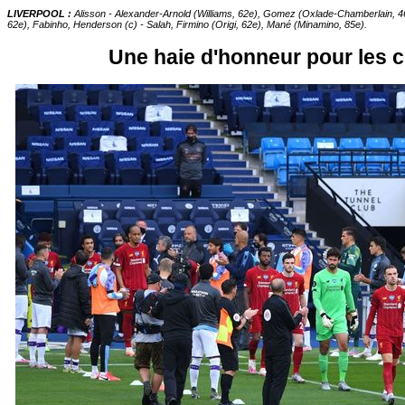
LIVERPOOL :
Alisson - Alexander-Arnold (Williams, 62e), Gomez (Oxlade-Chamberlain, 46
62e), Fabinho, Henderson (c) - Salah, Firmino (Origi, 62e), Mané (Minamino, 85e).
Une haie d'honneur pour les