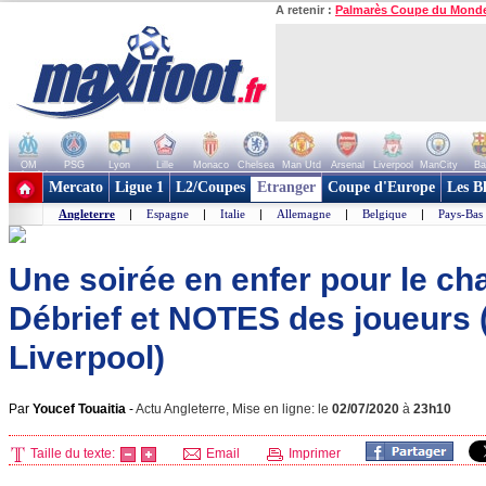
A retenir :
Palmarès Coupe du Mond
OM
PSG
Lyon
Lille
Monaco
Chelsea
Man Utd
Arsenal
Liverpool
ManCity
Ba
+ de clubs
Mercato
Ligue 1
L2/Coupes
Etranger
Coupe d'Europe
Les B
Angleterre
|
Espagne
|
Italie
|
Allemagne
|
Belgique
|
Pays-Bas
Une soirée en enfer pour le ch
Débrief et NOTES des joueurs (
Liverpool)
Par
Youcef Touaitia
-
Actu Angleterre, Mise en ligne: le
02/07/2020
à
23h10
Taille du texte:
Email
Imprimer