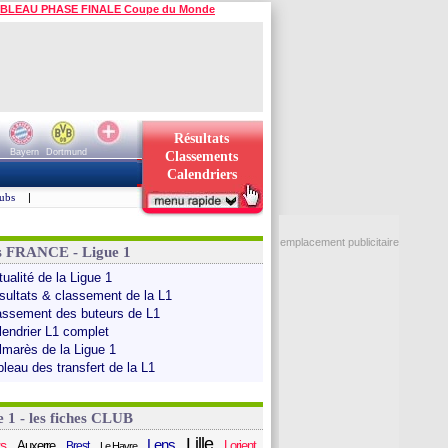
BLEAU PHASE FINALE Coupe du Monde
Résultats
Bayern
Dortmund
Classements
Calendriers
ubs
|
emplacement publicitaire
s FRANCE - Ligue 1
ualité de la Ligue 1
sultats & classement de la L1
assement des buteurs de L1
lendrier L1 complet
lmarès de la Ligue 1
bleau des transfert de la L1
e 1 - les fiches CLUB
Lille
Lens
s
Auxerre
Lorient
Brest
Le Havre