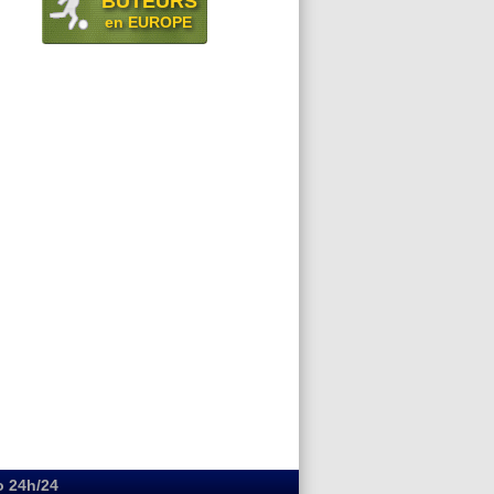
BUTEURS
en EUROPE
o 24h/24