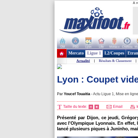
A r
OM
PSG
Lyon
Lille
Monaco
Chelsea
Ma
+ de clubs
Mercato
Ligue 1
L2/Coupes
Etran
Actualité
|
Résultats & Classement
|
Lyon : Coupet vide
Par
Youcef Touaitia
-
Actu Ligue 1, Mise en ligne
Taille du texte:
Email
I
Présenté par Dijon, ce jeudi, Grégo
avec l'Olympique Lyonnais. En effet,
lancé plusieurs piques à Juninho, ma