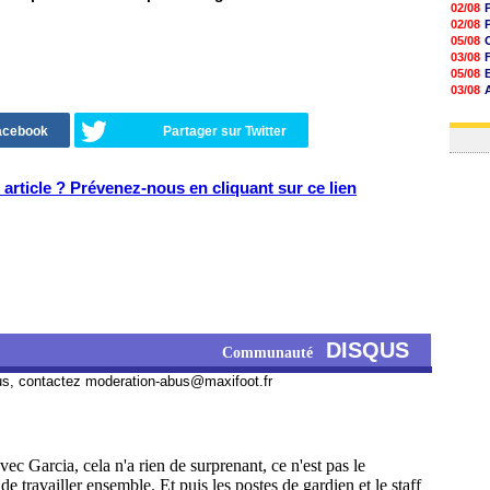
02/08
02/08
05/08
03/08
05/08
03/08
03/08
03/08
Facebook
Partager sur Twitter
article ? Prévenez-nous en cliquant sur ce lien
DISQUS
Communauté
us, contactez
moderation-abus@maxifoot.fr