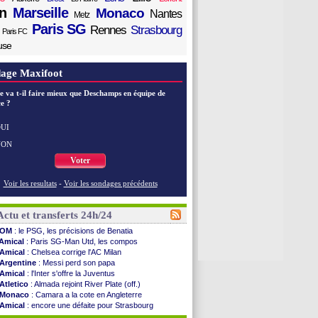
n
Marseille
Monaco
Nantes
Metz
Paris SG
Rennes
Strasbourg
Paris FC
use
age Maxifoot
e va t-il faire mieux que Deschamps en équipe de
e ?
UI
NON
Voter
Voir les resultats
-
Voir les sondages précédents
Actu et transferts 24h/24
OM
: le PSG, les précisions de Benatia
Amical
: Paris SG-Man Utd, les compos
Amical
: Chelsea corrige l'AC Milan
Argentine
: Messi perd son papa
Amical
: l'Inter s'offre la Juventus
Atletico
: Almada rejoint River Plate (off.)
Monaco
: Camara a la cote en Angleterre
Amical
: encore une défaite pour Strasbourg
OM
: la piste Goore en attaque