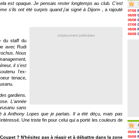
cela est opaque. Je pensais rester longtemps au club. C'est
14h14
13h59
 s'ils ont été surpris quand j'ai signé à Dijon
» , a rajouté
07/08
13h55
06/08
13h48
06/08
13h30
07/08
12h49
06/08
12h22
06/08
emplacement publicitaire
12h00
06/08
 du staff du
11h46
06/08
11h20
ue avec Rudi
10h49
rochus. Nous
10h32
 management,
10h10
09h49
neur, il s'est
09h35
outenu l'ex-
coeur tenace,
rusanu.
 des gardiens.
hose. L'année
tarusanu sans
é à Anthony Lopes que je partais. Il a été déçu, mais pas
 intéressé. Une triste fin pour celui qui a porté les couleurs de
05/08
oupet ? N'hésitez pas à réagir et à débattre dans la zone
05/08