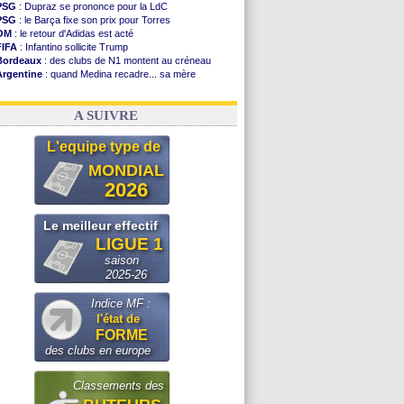
PSG
: Dupraz se prononce pour la LdC
PSG
: le Barça fixe son prix pour Torres
OM
: le retour d'Adidas est acté
FIFA
: Infantino sollicite Trump
Bordeaux
: des clubs de N1 montent au créneau
Argentine
: quand Medina recadre... sa mère
Real
: le démenti de Leipzig pour Diomandé
OM
: Paixão attire un 2e club anglais
A SUIVRE
L'equipe type de
MONDIAL
2026
Le meilleur effectif
LIGUE 1
saison
2025-26
Indice MF :
l'état de
FORME
des clubs en europe
Classements des