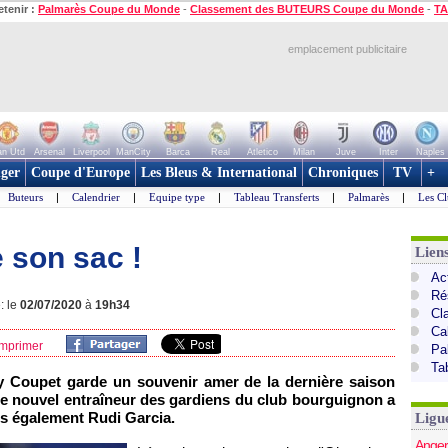
etenir :
Palmarès Coupe du Monde
-
Classement des BUTEURS Coupe du Monde
-
TA
emplacement publicitaire
n Utd
Arsenal
Liverpool
ManCity
Barca
Real
Atletico
Milan
Juve
Inter
Naples
ger
Coupe d'Europe
Les Bleus & International
Chroniques
TV
+
Buteurs
|
Calendrier
|
Equipe type
|
Tableau Transferts
|
Palmarès
|
Les Cl
 son sac !
Lien
Act
Ré
: le
02/07/2020
à
19h34
Cl
Ca
mprimer
Pa
Ta
ry Coupet garde un souvenir amer de la dernière saison
 le nouvel entraîneur des gardiens du club bourguignon a
is également Rudi Garcia.
Ligu
Anger