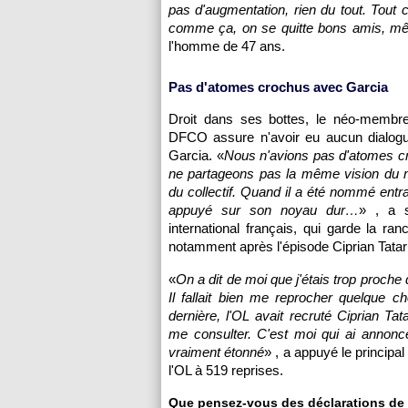
pas d'augmentation, rien du tout. Tout 
comme ça, on se quitte bons amis, même
l'homme de 47 ans.
Pas d'atomes crochus avec Garcia
Droit dans ses bottes, le néo-membre
DFCO assure n'avoir eu aucun dialog
Garcia. «
Nous n'avions pas d'atomes c
ne partageons pas la même vision du
du collectif. Quand il a été nommé entraî
appuyé sur son noyau dur…
» , a s
international français, qui garde la ran
notamment après l'épisode Ciprian Tata
«
On a dit de moi que j'étais trop proche
Il fallait bien me reprocher quelque c
dernière, l'OL avait recruté Ciprian Ta
me consulter. C'est moi qui ai annonc
vraiment étonné
» , a appuyé le principal
l'OL à 519 reprises.
Que pensez-vous des déclarations de C