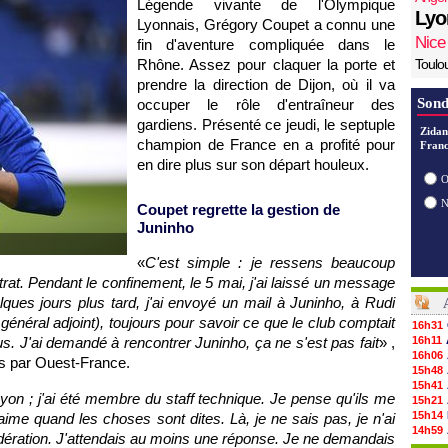
Légende vivante de l'Olympique
Lyo
Lyonnais, Grégory Coupet a connu une
Nice
fin d'aventure compliquée dans le
Rhône. Assez pour claquer la porte et
Toulo
prendre la direction de Dijon, où il va
Sond
occuper le rôle d'entraîneur des
gardiens. Présenté ce jeudi, le septuple
Zidan
champion de France en a profité pour
Franc
en dire plus sur son départ houleux.
O
Coupet regrette la gestion de
Juninho
«
C'est simple : je ressens beaucoup
trat. Pendant le confinement, le 5 mai, j'ai laissé un message
ques jours plus tard, j'ai envoyé un mail à Juninho, à Rudi
général adjoint), toujours pour savoir ce que le club comptait
16h31
s. J'ai demandé à rencontrer Juninho, ça ne s'est pas fait
» ,
16h11
16h06
s par Ouest-France.
15h48
15h41
yon ; j'ai été membre du staff technique. Je pense qu'ils me
15h21
15h14
aime quand les choses sont dites. Là, je ne sais pas, je n'ai
14h59
ération. J'attendais au moins une réponse. Je ne demandais
14h43