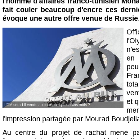
l'homme d'affaires franco-tunisien Moh
fait couler beaucoup d'encre ces derni
évoque une autre offre venue de Russie
Offi
l'O
n'e
en 
peu
Fra
tot
ven
et 
L'OM sera-t-il vendu au cours des prochains mois ?
men
l'impression partagée par Mourad Boudjella
Au centre du projet de rachat mené par