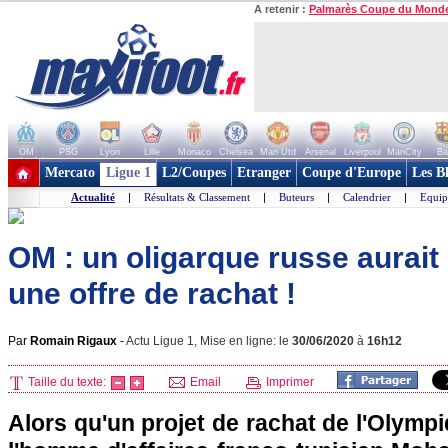
A retenir :
Palmarès Coupe du Mond
OM
PSG
Lyon
Lille
Monaco
Chelsea
Man Utd
Arsenal
Liverpool
ManCity
Ba
+ de clubs
Mercato
Ligue 1
L2/Coupes
Etranger
Coupe d'Europe
Les B
Actualité
|
Résultats & Classement
|
Buteurs
|
Calendrier
|
Equip
OM : un oligarque russe aurait
une offre de rachat !
Par
Romain Rigaux
-
Actu Ligue 1, Mise en ligne: le
30/06/2020
à
16h12
Taille du texte:
Email
Imprimer
Alors qu'un projet de rachat de l'Olympi