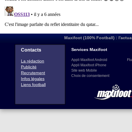
Maxifoot (100% Football) : l'actua
Services Maxifoot
Contacts
Appli Maxifoot Android
Flu
La rédaction
Appli Maxifoot iPhone
Publicité
Site web Mobile
Recrutement
Choix de consentement
Infos légales
Liens football