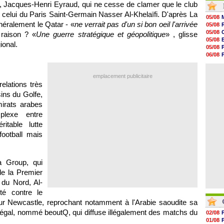
OM, Jacques-Henri Eyraud, qui ne cesse de clamer que le club
20h18
celui du Paris Saint-Germain Nasser Al-Khelaïfi. D'après La
20h04
05/08
19h47
énéralement le Qatar - «
ne verrait pas d'un si bon oeil l'arrivée
05/08
19h34
05/08
 raison ? «
Une guerre stratégique et géopolitique
» , glisse
19h14
05/08
ional.
19h06
05/08
18h50
06/08
18h30
06/08
18h20
05/08
17h58
emplacement publicitaire
17h47
elations très
17h34
ins du Golfe,
17h22
irats arabes
17h10
16h59
plexe entre
itable lutte
ootball mais
a Group, qui
de la Premier
du Nord, Al-
sté contre le
our Newcastle, reprochant notamment à l'Arabie saoudite sa
 illégal, nommé beoutQ, qui diffuse illégalement des matchs du
02/08
01/08