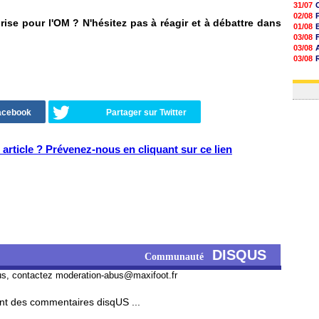
31/07
02/08
rise pour l'OM ? N'hésitez pas à réagir et à débattre dans
01/08
03/08
03/08
03/08
03/08
31/07
Facebook
Partager sur Twitter
article ? Prévenez-nous en cliquant sur ce lien
DISQUS
Communauté
us, contactez
moderation-abus@maxifoot.fr
t des commentaires disqUS ...