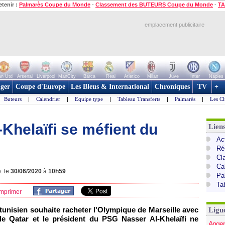
etenir :
Palmarès Coupe du Monde
-
Classement des BUTEURS Coupe du Monde
-
TA
emplacement publicitaire
n Utd
Arsenal
Liverpool
ManCity
Barca
Real
Atletico
Milan
Juve
Inter
Naples
ger
Coupe d'Europe
Les Bleus & International
Chroniques
TV
+
Buteurs
|
Calendrier
|
Equipe type
|
Tableau Transferts
|
Palmarès
|
Les Cl
-Khelaïfi se méfient du
Lien
Act
Ré
Cl
Ca
: le
30/06/2020
à
10h59
Pa
Ta
mprimer
tunisien souhaite racheter l'Olympique de Marseille avec
Ligu
e Qatar et le président du PSG Nasser Al-Khelaïfi ne
Anger