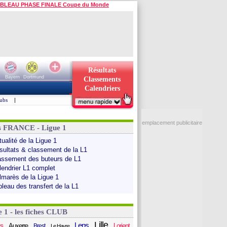
BLEAU PHASE FINALE Coupe du Monde
Résultats
Bayern
Dortmund
Classements
Calendriers
ubs
|
emplacement publicitaire
s FRANCE - Ligue 1
ualité de la Ligue 1
sultats & classement de la L1
assement des buteurs de L1
lendrier L1 complet
lmarès de la Ligue 1
bleau des transfert de la L1
e 1 - les fiches CLUB
Lille
Lens
s
Auxerre
Lorient
Brest
Le Havre