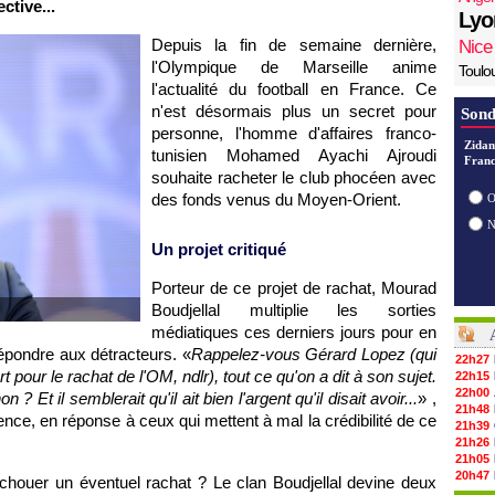
ctive...
Lyo
Depuis la fin de semaine dernière,
Nice
l'Olympique de Marseille anime
Toulo
l'actualité du football en France. Ce
n'est désormais plus un secret pour
Sond
personne, l'homme d'affaires franco-
Zidan
tunisien Mohamed Ayachi Ajroudi
Franc
souhaite racheter le club phocéen avec
des fonds venus du Moyen-Orient.
O
Un projet critiqué
Porteur de ce projet de rachat, Mourad
Boudjellal multiplie les sorties
médiatiques ces derniers jours pour en
répondre aux détracteurs. «
Rappelez-vous Gérard Lopez (qui
22h27
our le rachat de l'OM, ndlr), tout ce qu'on a dit à son sujet.
22h15
22h00
 ? Et il semblerait qu'il ait bien l'argent qu'il disait avoir...
» ,
21h48
nce, en réponse à ceux qui mettent à mal la crédibilité de ce
21h39
21h26
21h05
20h47
échouer un éventuel rachat ? Le clan Boudjellal devine deux
20h30