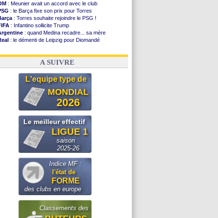
OM
: Meunier avait un accord avec le club
PSG
: le Barça fixe son prix pour Torres
Barça
: Torres souhaite rejoindre le PSG !
FIFA
: Infantino sollicite Trump
Argentine
: quand Medina recadre... sa mère
Real
: le démenti de Leipzig pour Diomandé
OM
: Paixão attire un 2e club anglais
FIFA
: le conseiller d'Infantino démissionne !
A SUIVRE
L'equipe type de
MONDIAL
2026
Le meilleur effectif
LIGUE 1
saison
2025-26
Indice MF :
l'état de
FORME
des clubs en europe
Classements des