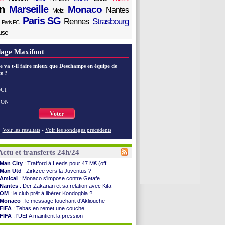
n
Marseille
Monaco
Nantes
Metz
Paris SG
Rennes
Strasbourg
Paris FC
use
age Maxifoot
e va t-il faire mieux que Deschamps en équipe de
e ?
UI
NON
Voter
Voir les resultats
-
Voir les sondages précédents
Actu et transferts 24h/24
Man City
: Trafford à Leeds pour 47 M€ (off...
Man Utd
: Zirkzee vers la Juventus ?
Amical
: Monaco s'impose contre Getafe
Nantes
: Der Zakarian et sa relation avec Kita
OM
: le club prêt à libérer Kondogbia ?
Monaco
: le message touchant d'Akliouche
FIFA
: Tebas en remet une couche
FIFA
: l'UEFA maintient la pression
PSG
: Tebas encense Luis Enrique