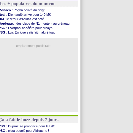
Les + populaires du moment
Real
: Vinicius jusqu'en 2032 (officiel)
Lyon
: Mangala va rejoindre Getafe
Monaco
: Pogba pointé du doigt
OM
: une offre refusée pour Aguerd
Real
: Diomandé arrive pour 140 M€ !
Real
: c'est confirmé pour Vinicius
OM
: le retour d'Adidas est acté
Troyes
: Junior Diaz jusqu'en 2030 (officiel)
Bordeaux
: des clubs de N1 montent au créneau
PSG
: Akliouche a signé (officiel)
PSG
: Liverpool accélère pour Mbaye
OM
: une offre pour Bulka
PSG
: Luis Enrique satisfait malgré tout
PSG
: contrat signé pour Akliouche
Barça
: Ferran Torres donne son feu vert au PSG
Ouganda
: Owori battu à mort à Kampala
Real
: une nouvelle offre pour Vinicius
Arsenal
: Arteta veut créer une dynastie
emplacement publicitaire
Chelsea
: Palace a fait son offre pour Disasi
FIFA
: le gouvernement espagnol s'en mêle
PSG
: l'étonnante rumeur Gusto
Bologne
: Dallinga est sur le marché
OM
: accord trouvé avec Man City pour Rulli
Voir les brèves précédentes
Ça a fait le buzz depuis 7 jours
PSG
: Dupraz se prononce pour la LdC
PSG
: c'est bouclé pour Akliouche !