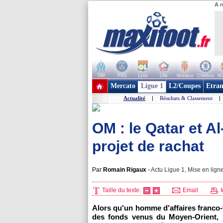
A r
OM
PSG
Lyon
Lille
Monaco
Chelsea
Ma
+ de clubs
Mercato
Ligue 1
L2/Coupes
Etran
Actualité
|
Résultats & Classement
|
OM : le Qatar et Al
projet de rachat
Par
Romain Rigaux
-
Actu Ligue 1, Mise en ligne
Taille du texte:
Email
I
Alors qu'un homme d'affaires franco-
des fonds venus du Moyen-Orient, l