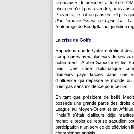
«
ennemis
» : le président actuel de l'
phocéen n'est pas à vendre, mais aussi 
Provence, le patron parisien - et plus g
d'un tel investisseur en Ligue 1
» . La
l'entourage de Boudjellal au quotidien rég
La crise du Golfe
Rappelons que le Qatar entretient des r
compliquées avec plusieurs de ses vois
notamment l'Arabie Saoudite et les Em
unis. Une crise diplomatique com
plusieurs pays lancés dans une vér
d'influence qui dépasse le monde du f
n'est pas sans incidence pour celui-ci.
En tant que président de beIN Medi
possède une grande partie des droits 
League au Moyen-Orient et en Afrique 
Khelaïfi s'était d'ailleurs déjà manife
rachat le projet de reprise saoudien p
participation à un service de télévision
championnat anglais.