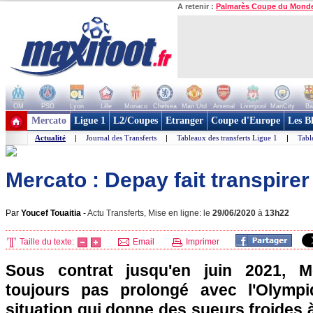
A retenir :
Palmarès Coupe du Mond
OM
PSG
Lyon
Lille
Monaco
Chelsea
Man Utd
Arsenal
Liverpool
ManCity
Ba
+ de clubs
Mercato
Ligue 1
L2/Coupes
Etranger
Coupe d'Europe
Les B
Actualité
|
Journal des Transferts
|
Tableaux des transferts Ligue 1
|
Tabl
Mercato : Depay fait transpirer
Par
Youcef Touaitia
-
Actu Transferts, Mise en ligne: le
29/06/2020
à
13h22
Taille du texte:
Email
Imprimer
Sous contrat jusqu'en juin 2021, 
toujours pas prolongé avec l'Olymp
situation qui donne des sueurs froides 