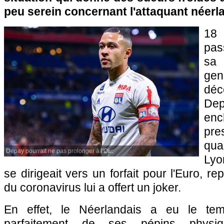
peu serein concernant l'attaquant néerl
18 
pas
sa 
ge
dé
De
en
pre
qua
Depay pourrait ne pas prolonger à l'OL.
Lyon
se dirigeait vers un forfait pour l'Euro, re
du coronavirus lui a offert un joker.
En effet, le Néerlandais a eu le te
parfaitement de ses pépins physiq