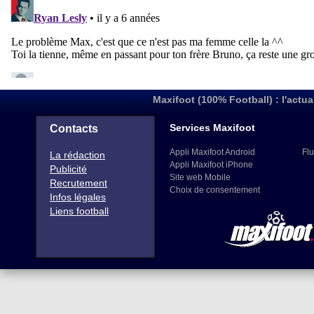
Maxifoot (100% Football) : l'actua
Services Maxifoot
Contacts
Appli Maxifoot Android
Flu
La rédaction
Appli Maxifoot iPhone
Publicité
Site web Mobile
Recrutement
Choix de consentement
Infos légales
Liens football