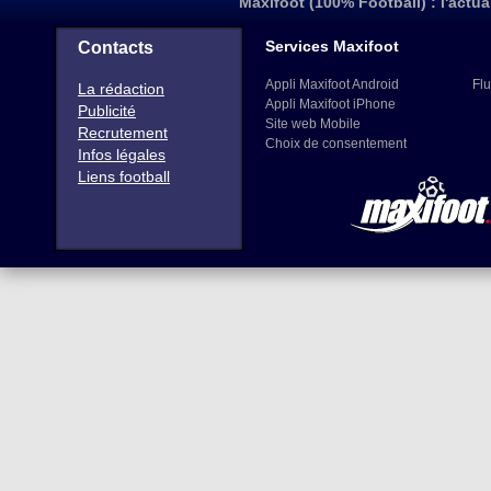
Maxifoot (100% Football) : l'actua
Services Maxifoot
Contacts
Appli Maxifoot Android
Flu
La rédaction
Appli Maxifoot iPhone
Publicité
Site web Mobile
Recrutement
Choix de consentement
Infos légales
Liens football