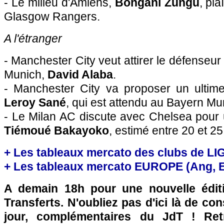
- Le milieu d'Amiens,
Bongani Zungu
, pl
Glasgow Rangers.
A l'étranger
- Manchester City veut attirer le défenseu
Munich,
David Alaba
.
- Manchester City va proposer un ultime 
Leroy Sané
, qui est attendu au Bayern Mun
- Le Milan AC discute avec Chelsea pour u
Tiémoué Bakayoko
, estimé entre 20 et 2
+ Les tableaux mercato des clubs de LI
+ Les tableaux mercato EUROPE (Ang, Esp
A demain 18h pour une nouvelle édit
Transferts. N'oubliez pas d'ici là de co
jour, complémentaires du JdT ! Retr