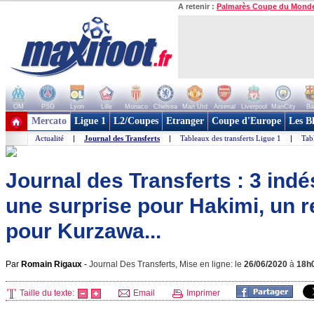
A retenir :
Palmarès Coupe du Mond
OM
PSG
Lyon
Lille
Monaco
Chelsea
Man Utd
Arsenal
Liverpool
ManCity
Ba
+ de clubs
Mercato
Ligue 1
L2/Coupes
Etranger
Coupe d'Europe
Les B
Actualité
|
Journal des Transferts
|
Tableaux des transferts Ligue 1
|
Tab
Journal des Transferts : 3 indé
une surprise pour Hakimi, un
pour Kurzawa...
Par
Romain Rigaux
-
Journal Des Transferts, Mise en ligne: le
26/06/2020
à
18h
Taille du texte:
Email
Imprimer