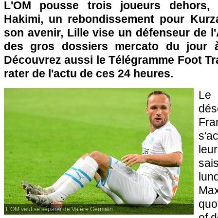
L'OM pousse trois joueurs dehors, 
Hakimi, un rebondissement pour Kurza
son avenir, Lille vise un défenseur de l'A
des gros dossiers mercato du jour 
Découvrez aussi le Télégramme Foot Tra
rater de l'actu de ces 24 heures.
Le
dé
Fr
s'a
leur
sai
lun
Max
quo
L'OM veut se séparer de Valère Germain
of 