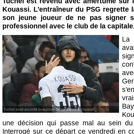
Tuchel est revenu avec amertume sur 
Kouassi. L'entraîneur du PSG regrette l
son jeune joueur de ne pas signer s
professionnel avec le club de la capitale
La 
ava
si
con
ave
Ge
s'e
vra
Bay
Tuchel avait accordé beaucoup de confiance à Kouassi
Kou
une décision qui passe mal au sein du 
Interrogé sur ce départ ce vendredi en c