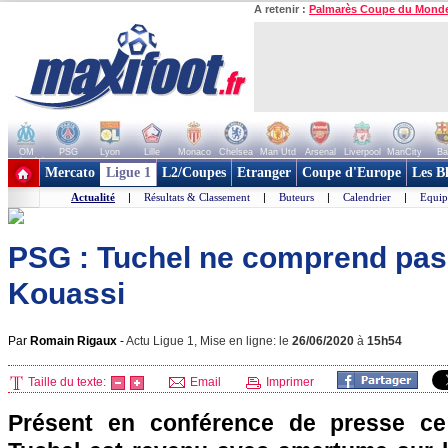
A retenir :
Palmarès Coupe du Mond
OM
PSG
Lyon
Lille
Monaco
Chelsea
Man Utd
Arsenal
Liverpool
ManCity
Ba
+ de clubs
Mercato
Ligue 1
L2/Coupes
Etranger
Coupe d'Europe
Les B
Actualité
|
Résultats & Classement
|
Buteurs
|
Calendrier
|
Equip
PSG : Tuchel ne comprend pas 
Kouassi
Par
Romain Rigaux
-
Actu Ligue 1, Mise en ligne: le
26/06/2020
à
15h54
Taille du texte:
Email
Imprimer
Présent en conférence de presse ce