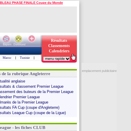
BLEAU PHASE FINALE Coupe du Monde
Résultats
Bayern
Dortmund
Classements
Calendriers
Maroc
|
Tunisie
|
emplacement publicitaire
s de la rubrique Angleterre
tualité anglaise
sultats & classement Premier League
assement des buteurs de la Premier League
lendrier Premier League
lmarès de la Premier League
sultats FA Cup (coupe d'Angleterre)
sultats League Cup (coupe de la Ligue)
League - les fiches CLUB