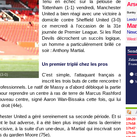
Tenu en échec sur la pelouse de
Ars
Tottenham (1-1) vendredi, Manchester
Burnley
United a bien réagi avec une victoire à
domicile contre Sheffield United (3-0)
Leeds 
Man
ce mercredi à l'occasion de la 31e
journée de Premier League. Si les Red
Newc
Devils décrochent un succès logique,
West
un homme a particulièrement brillé ce
soir : Anthony Martial.
Sond
Zidan
Un premier triplé chez les pros
Franc
C'est simple, l'attaquant français a
 (3-0)
O
inscrit les trois buts de cette rencontre !
professionnels. Le natif de Massy a d'abord débloqué la partie
 pour reprendre un centre à ras de terre de Marcus Rashford
ouveau centre, signé Aaron Wan-Bissaka cette fois, qui lui
 droit (44e).
ester United a géré sereinement sa seconde période. Et si
18h20
 le but adverse, il a été bien plus inspiré dans la dernière
17h58
isive, à la suite d'un une-deux, à Martial qui inscrivait son
17h47
17h34
us du gardien Moore (75e).