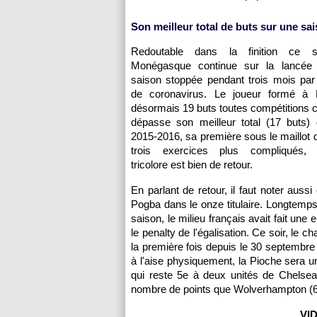
Son meilleur total de buts sur une sa
Redoutable dans la finition ce soi
Monégasque continue sur la lancée 
saison stoppée pendant trois mois par
de coronavirus. Le joueur formé à L
désormais 19 buts toutes compétitions 
dépasse son meilleur total (17 buts) 
2015-2016, sa première sous le maillot
trois exercices plus compliqués, l'i
tricolore est bien de retour.
En parlant de retour, il faut noter aussi
Pogba dans le onze titulaire. Longtemps
saison, le milieu français avait fait un
le penalty de l'égalisation. Ce soir, le
la première fois depuis le 30 septembre
à l'aise physiquement, la Pioche sera u
qui reste 5e à deux unités de Chelse
nombre de points que Wolverhampton (6e
VIDE