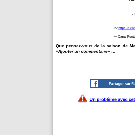
.
??
https://t.c
— Canal Footb
Que pensez-vous de la saison de Mart
«
Ajouter un commentaire
» …
Partager sur 
Un problème avec cet 