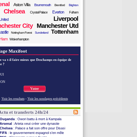
enal
Aston Villa
Bournemouth
Brentford
Brighton
Chelsea
Everton
Crystal Palace
Fulham
Liverpool
United
chester City
Manchester Utd
Tottenham
astle
Nottingham Forest
Sunderland
 Ham
Wolverhampton
age Maxifoot
e va t-il faire mieux que Deschamps en équipe de
e ?
UI
NON
Voter
Voir les resultats
-
Voir les sondages précédents
Actu et transferts 24h/24
Ouganda
: Owori battu à mort à Kampala
Arsenal
: Arteta veut créer une dynastie
Chelsea
: Palace a fait son offre pour Disasi
FIFA
: le gouvernement espagnol s'en mêle