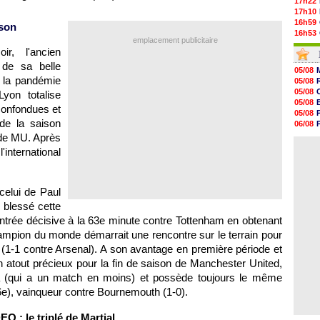
17h22
17h10
16h59
ison
16h53
emplacement publicitaire
16h45
r, l'ancien
16h34
de sa belle
16h21
05/08
16h04
 la pandémie
05/08
15h50
05/08
yon totalise
15h40
05/08
confondues et
15h18
05/08
15h01
de la saison
06/08
14h46
05/08
 de MU. Après
14h25
04/08
nternational
14h12
13h51
13h29
13h11
 celui de Paul
12h46
 blessé cette
12h28
e entrée décisive à la 63e minute contre Tottenham en obtenant
 champion du monde démarrait une rencontre sur le terrain pour
 (1-1 contre Arsenal). A son avantage en première période et
n atout précieux pour la fin de saison de Manchester United,
a (qui a un match en moins) et possède toujours le même
), vainqueur contre Bournemouth (1-0).
O : le triplé de Martial