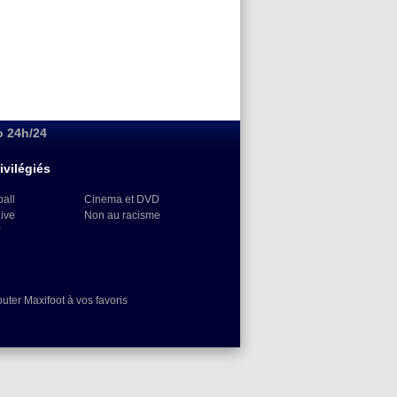
o 24h/24
ivilégiés
ball
Cinema et DVD
Live
Non au racisme
)
outer Maxifoot à vos favoris