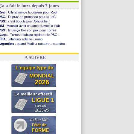
Ça a fait le buzz depuis 7 jours
Real
: City annonce la couleur pour Rodri
PSG
: Dupraz se prononce pour la LdC
PSG
: c'est bouclé pour Akliouche !
OM
: Meunier avait un accord avec le club
PSG
: le Barça fixe son prix pour Torres
Barça
: Torres souhaite rejoindre le PSG !
FIFA
: Infantino sollicite Trump
Argentine
: quand Medina recadre... sa mère
Real
: le démenti de Leipzig pour Diomandé
OM
: Paixão attire un 2e club anglais
A SUIVRE
L'equipe type de
MONDIAL
2026
Le meilleur effectif
LIGUE 1
saison
2025-26
Indice MF :
l'état de
FORME