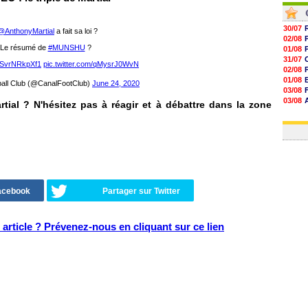
30/07
@AnthonyMartial
a fait sa loi ?
02/08
Le résumé de
#MUNSHU
?
01/08
31/07
o/SvrNRkpXf1
pic.twitter.com/qMysrJ0WvN
02/08
01/08
all Club (@CanalFootClub)
June 24, 2020
03/08
03/08
ial ? N'hésitez pas à réagir et à débattre dans la zone
03/08
03/08
Facebook
Partager sur Twitter
article ? Prévenez-nous en cliquant sur ce lien