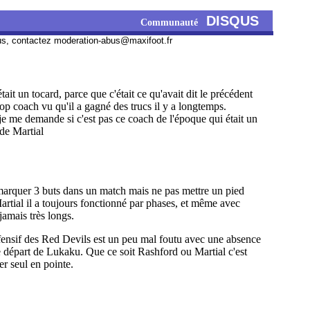
DISQUS
Communauté
us, contactez
moderation-abus@maxifoot.fr