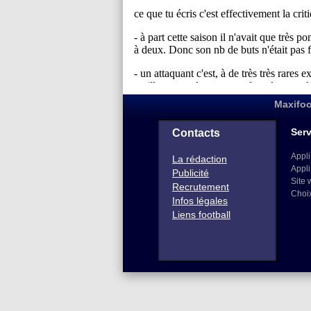
Maxifoo
Serv
Contacts
Appli
La rédaction
Appli
Publicité
Site 
Recrutement
Choi
Infos légales
Liens football