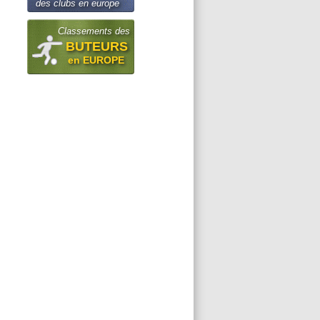
des clubs en europe
Classements des
BUTEURS
en EUROPE