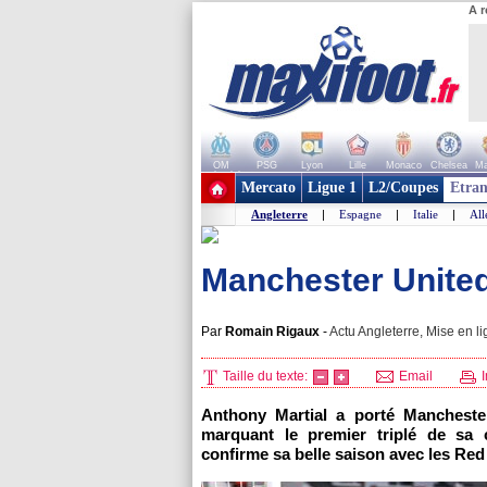
A r
OM
PSG
Lyon
Lille
Monaco
Chelsea
Ma
+ de clubs
Mercato
Ligue 1
L2/Coupes
Etran
Angleterre
|
Espagne
|
Italie
|
Al
Manchester United :
Par
Romain Rigaux
-
Actu Angleterre, Mise en li
Taille du texte:
Email
I
Anthony Martial a porté Manchester
marquant le premier triplé de sa c
confirme sa belle saison avec les Red