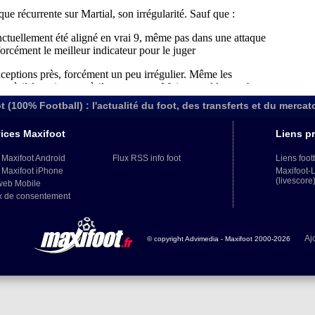
t (100% Football) : l'actualité du foot, des transferts et du mercat
ices Maxifoot
Liens pr
 Maxifoot Android
Flux RSS info foot
Liens foot
 Maxifoot iPhone
Maxifoot-
(livescore
web Mobile
x de consentement
Aj
© copyright Advimedia - Maxifoot 2000-2026