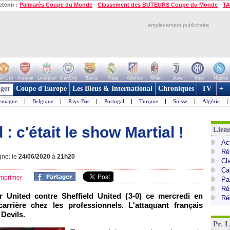
etenir :
Palmarès Coupe du Monde
-
Classement des BUTEURS Coupe du Monde
-
TA
emplacement publicitaire
n Utd
Arsenal
Liverpool
ManCity
Barca
Real
Atletico
Milan
Juve
Inter
Naples
ger
Coupe d'Europe
Les Bleus & International
Chroniques
TV
+
lemagne
|
Belgique
|
Pays-Bas
|
Portugal
|
Turquie
|
Suisse
|
Algérie
|
 c'était le show Martial !
Lien
Ac
Ré
gne: le
24/06/2020
à
21h20
Cl
Ca
mprimer
Pa
Ré
 United contre Sheffield United (3-0) ce mercredi en
Ré
arrière chez les professionnels. L'attaquant français
 Devils.
Pr. 