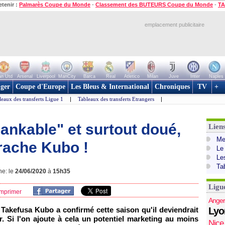
etenir :
Palmarès Coupe du Monde
-
Classement des BUTEURS Coupe du Monde
-
TA
emplacement publicitaire
n Utd
Arsenal
Liverpool
ManCity
Barca
Real
Atletico
Milan
Juve
Inter
Naples
ger
Coupe d'Europe
Les Bleus & International
Chroniques
TV
+
leaux des transferts Ligue 1
|
Tableaux des transferts Etrangers
|
bankable" et surtout doué,
Lien
Mer
rrache Kubo !
Le
Le
Ta
ne: le
24/06/2020
à
15h35
Ligu
mprimer
Anger
 Takefusa Kubo a confirmé cette saison qu'il deviendrait
Lyo
r. Si l'on ajoute à cela un potentiel marketing au moins
Nice