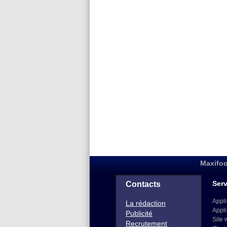
Maxifoo
Serv
Contacts
Appli
La rédaction
Appli
Publicité
Site 
Recrutement