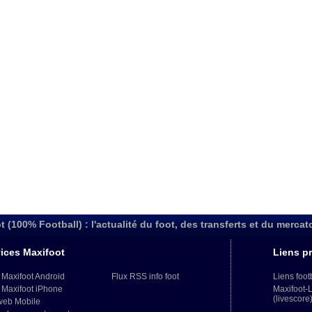
t (100% Football) : l'actualité du foot, des transferts et du mercat
ices Maxifoot
Liens pr
 Maxifoot Android
Flux RSS info foot
Liens foot
 Maxifoot iPhone
Maxifoot-
(livescore
web Mobile