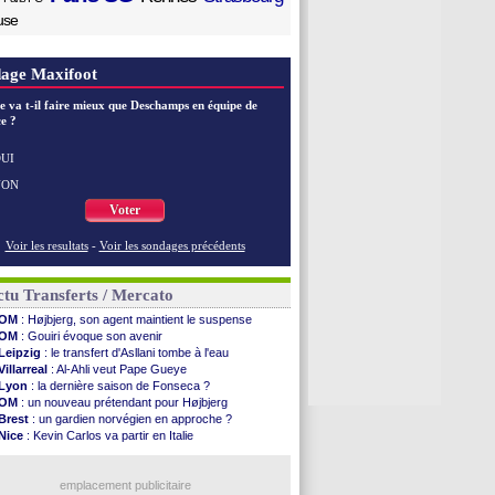
use
age Maxifoot
e va t-il faire mieux que Deschamps en équipe de
e ?
UI
NON
Voter
Voir les resultats
-
Voir les sondages précédents
tu Transferts / Mercato
OM
: Højbjerg, son agent maintient le suspense
OM
: Gouiri évoque son avenir
Leipzig
: le transfert d'Asllani tombe à l'eau
Villarreal
: Al-Ahli veut Pape Gueye
Lyon
: la dernière saison de Fonseca ?
OM
: un nouveau prétendant pour Højbjerg
Brest
: un gardien norvégien en approche ?
Nice
: Kevin Carlos va partir en Italie
Leganés
: c'est signé pour Luca Zidane (off.)
Atletico
: Ruggeri en route pour Aston Villa
Lyon
: Mangala prêté à Getafe (officiel)
emplacement publicitaire