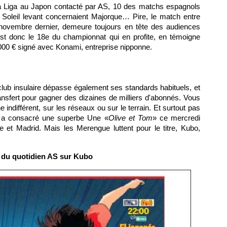
la Liga au Japon contacté par AS, 10 des matchs espagnols
 Soleil levant concernaient Majorque… Pire, le match entre
en novembre dernier, demeure toujours en tête des audiences
'est donc le 18e du championnat qui en profite, en témoigne
000 € signé avec Konami, entreprise nipponne.
club insulaire dépasse également ses standards habituels, et
ransfert pour gagner des dizaines de milliers d'abonnés. Vous
indifférent, sur les réseaux ou sur le terrain. Et surtout pas
ui a consacré une superbe Une «
Olive et Tom
» ce mercredi
e et Madrid. Mais les Merengue luttent pour le titre, Kubo,
 du quotidien AS sur Kubo