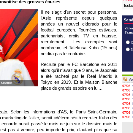
 convoitise des grosses écuries…
Toulo
Il ne s'agit d'un secret pour personne,
l'Asie représente depuis quelques
Sond
années un nouvel eldorado pour le
Zidan
football européen. Tournées estivales,
Franc
partenariats, droits TV en hausse,
recrutement… Les exemples sont
O
nombreux, et Tafekusa Kubo (19 ans)
ne dira pas le contraire.
Recruté par le FC Barcelone en 2011
alors qu'il n'avait que 9 ans, le Japonais
a été racheté par le Real Madrid à
Ac
Tokyo en 2019. Et la Maison Blanche
à Madrid.
07/08
place de grands espoirs en lui…
07/08
07/08
07/08
07/08
07/08
to. Selon les informations d'AS, le Paris Saint-Germain,
07/08
ra marketing de l'ailier, serait «déterminé» à recruter Kubo dès
07/08
07/08
Leonardo aurait passé le mois de juin sur le dossier, mais le
07/08
'est pas à vendre, peu importe le prix, d'autant plus que sa
07/08