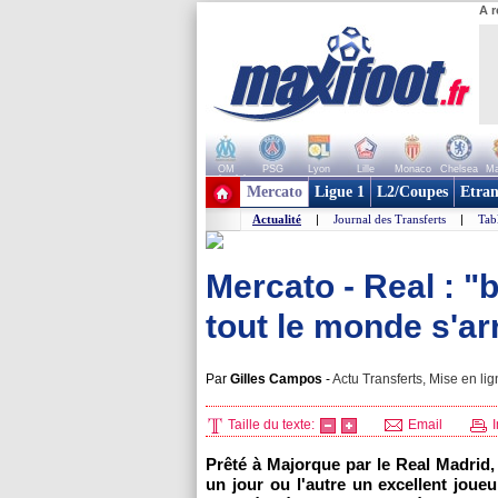
A r
OM
PSG
Lyon
Lille
Monaco
Chelsea
Ma
+ de clubs
Mercato
Ligue 1
L2/Coupes
Etran
Actualité
|
Journal des Transferts
|
Tab
Mercato - Real : "
tout le monde s'a
Par
Gilles Campos
-
Actu Transferts, Mise en lig
Taille du texte:
Email
I
Prêté à Majorque par le Real Madrid,
un jour ou l'autre un excellent joueu