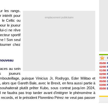
07/08
07/08
07/08
r les rangs.
07/08
 intérêt pour
emplacement publicitaire
 le Celtic ou
ur le joueur
ui-ci ne rêve
ecteur sportif
me ! Son seul
etourner chez
 nouveau
05/08
02/08
places au sein
01/08
 joueurs
02/08
bouteillage, puisque Vinicius Jr, Rodrygo, Eder Militao et
01/08
05/08
t, alors que Gareth Bale, avec le Brexit, en fera aussi partie à
03/08
 souhaiterait plutôt prêter Kubo, sous contrat jusqu'en 2024,
05/08
l ne faudra pas trop tarder avant d'intégrer le phénomène à
03/08
03/08
s records, et le président Florentino Pérez ne veut pas passer