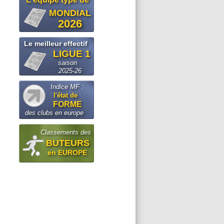
MONDIAL
2026
Le meilleur effectif
LIGUE 1
saison
2025-26
Indice MF :
l'état de
FORME
des clubs en europe
Classements des
BUTEURS
en EUROPE