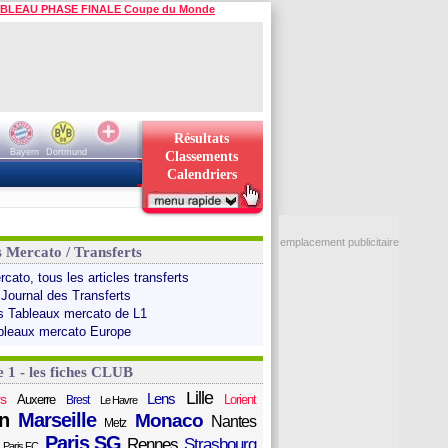
BLEAU PHASE FINALE Coupe du Monde
Résultats
Bayern
Dortmund
Classements
Calendriers
emplacement publicitaire
s Mercato / Transferts
cato, tous les articles transferts
 Journal des Transferts
s Tableaux mercato de L1
bleaux mercato Europe
e 1 - les fiches CLUB
Lille
Lens
s
Auxerre
Lorient
Brest
Le Havre
n
Marseille
Monaco
Nantes
Metz
Paris SG
Rennes
Strasbourg
Paris FC