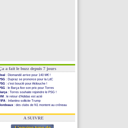
PSG
: Nsoki va signer en Croatie
Arsenal
: Naples vise Gabriel Jesus
Real
: Mastantuono prêté à la Fiorentina (off.)
Man City
: accord avec le Barça pour Rodri ?
Voir toutes les brèves
Ça a fait le buzz depuis 7 jours
Real
: Diomandé arrive pour 140 M€ !
PSG
: Dupraz se prononce pour la LdC
PSG
: c'est bouclé pour Akliouche !
PSG
: le Barça fixe son prix pour Torres
Barça
: Torres souhaite rejoindre le PSG !
OM
: le retour d'Adidas est acté
FIFA
: Infantino sollicite Trump
Bordeaux
: des clubs de N1 montent au créneau
Argentine
: quand Medina recadre... sa mère
Real
: le démenti de Leipzig pour Diomandé
A SUIVRE
L'equipe type de