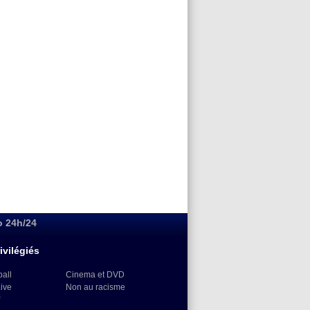
o 24h/24
ivilégiés
ball
Cinema et DVD
Live
Non au racisme
)