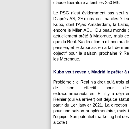
clause libératoire atteint les 250 M€.
Le PSG n'est évidemment pas seul su
D'après AS, 29 clubs ont manifesté leur
Kubo, dont l'Ajax Amsterdam, la Lazio,
encore le Milan AC… Du beau monde po
actuellement prêté à Majorque, mais cel
que du Real. Sa direction a dit non au dir
parisien, et le Japonais en a fait de mê
objectif pour la saison prochaine ? R
les Merengue.
Kubo veut revenir, Madrid le prêter à
Problème : le Real n'a droit qu'à trois 
de son effectif pour des
extracommunautaires. Et il y a déjà em
Reinier (qui va arriver) ont déjà ce statu
partir du 1er janvier 2021. La direction
pour une saison supplémentaire, mais i
l'équipe. Son potentiel marketing bat de
à côté !