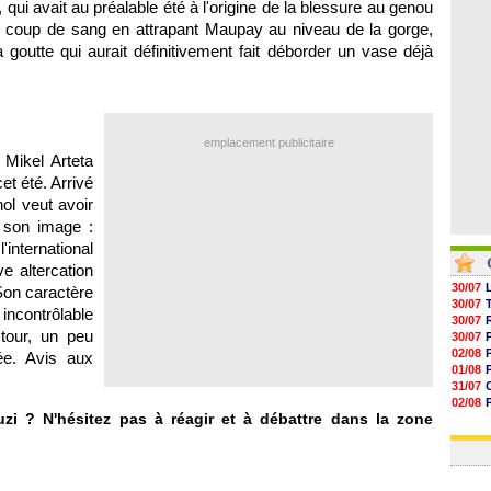
, qui avait au préalable été à l'origine de la blessure au genou
05/08
05/08
un coup de sang en attrapant Maupay au niveau de la gorge,
05/08
goutte qui aurait définitivement fait déborder un vase déjà
05/08
emplacement publicitaire
 Mikel Arteta
t été. Arrivé
ol veut avoir
à son image :
international
ve altercation
30/07
 Son caractère
30/07
contrôlable
30/07
tour, un peu
30/07
02/08
e. Avis aux
01/08
31/07
02/08
zi ? N'hésitez pas à réagir et à débattre dans la zone
30/07
01/08