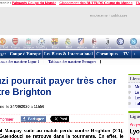
etenir :
Palmarès Coupe du Monde
-
Classement des BUTEURS Coupe du Monde
-
TA
emplacement publicitaire
n Utd
Arsenal
Liverpool
ManCity
Barca
Real
Atletico
Milan
Juve
Inter
Naples
ger
Coupe d'Europe
Les Bleus & International
Chroniques
TV
+
leaux des transferts Ligue 1
|
Tableaux des transferts Etrangers
|
i pourrait payer très cher
Lien
Mer
re Brighton
Le
Le
Ta
gne: le
24/06/2020
à
11h56
Ligu
mprimer
Anger
l Maupay suite au match perdu contre Brighton (2-1),
Lyo
uendouzi se retrouve dans la tourmente. En effet, le
Nice