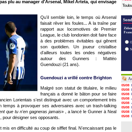
pas plu au manager d'Arsenal, Mikel Arteta, qui envisage
Toulo
Qu'il semble loin, le temps où Arsenal
Sond
faisait rêver les foules... A la traîne par
Zidan
rapport aux locomotives de Premier
Franc
League, le club londonien doit faire face
à des problèmes évitables qui gênent
O
son quotidien. Un joueur cristallise
d'ailleurs toutes les ondes négatives
autour des Gunners : Mattéo
Guendouzi (21 ans).
Guendouzi a vrillé contre Brighton
Ac
05/08
Malgré son statut de titulaire, le milieu
05/08
français a donné le bâton pour se faire
05/08
05/08
l'ancien Lorientais s'est distingué avec un comportement très
05/08
on temps à provoquer ses adversaires avec un trash-talking
05/08
ent que tu n'en gagneras jamais
» , a lancé le Gunner à Neal
05/08
05/08
 , pour désigner ses opposants.
05/08
05/08
mis en difficulté au coup de sifflet final. N'encaissant pas le
05/08