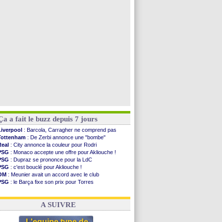
Man Utd
: Bayindir en route pour le Celta
Roma
: Molina en cas d'échec avec Read
Le Havre
: Zouaoui plutôt vers Montpellier ?
Chelsea
: Côme touche au but pour Chalobah
Voir toutes les brèves
Ça a fait le buzz depuis 7 jours
Liverpool
: Barcola, Carragher ne comprend pas
Tottenham
: De Zerbi annonce une "bombe"
Real
: City annonce la couleur pour Rodri
PSG
: Monaco accepte une offre pour Akliouche !
PSG
: Dupraz se prononce pour la LdC
PSG
: c'est bouclé pour Akliouche !
OM
: Meunier avait un accord avec le club
PSG
: le Barça fixe son prix pour Torres
OM
: accord de principe entre Rulli et Man City
Barça
: Torres souhaite rejoindre le PSG !
A SUIVRE
L'equipe type de