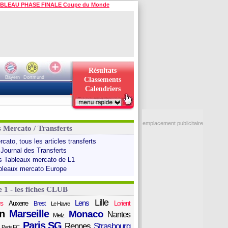
BLEAU PHASE FINALE Coupe du Monde
Résultats
Bayern
Dortmund
Classements
Calendriers
emplacement publicitaire
s Mercato / Transferts
cato, tous les articles transferts
 Journal des Transferts
s Tableaux mercato de L1
bleaux mercato Europe
e 1 - les fiches CLUB
Lille
Lens
s
Auxerre
Lorient
Brest
Le Havre
n
Marseille
Monaco
Nantes
Metz
Paris SG
Rennes
Strasbourg
Paris FC