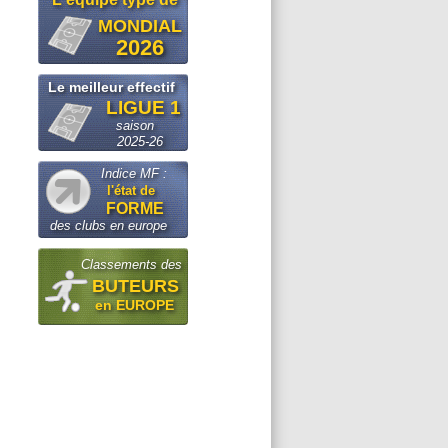
MONDIAL
2026
Le meilleur effectif
LIGUE 1
saison
2025-26
Indice MF :
l'état de
FORME
des clubs en europe
Classements des
BUTEURS
en EUROPE