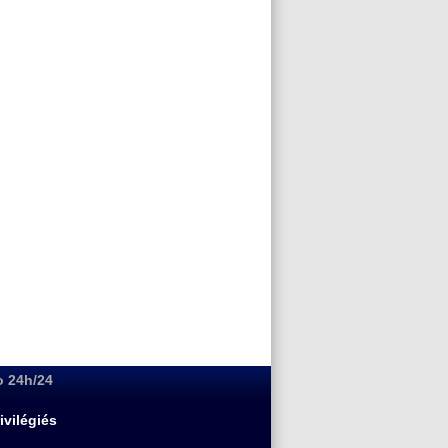
o 24h/24
ivilégiés