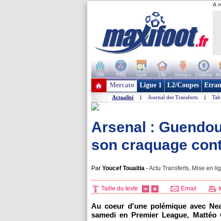
A r
OM
PSG
Lyon
Lille
Monaco
Chelsea
Ma
+ de clubs
Mercato
Ligue 1
L2/Coupes
Etran
Actualité
|
Journal des Transferts
|
Tab
Arsenal : Guendouz
son craquage cont
Par
Youcef Touaitia
-
Actu Transferts, Mise en li
Taille du texte:
Email
I
Au coeur d'une polémique avec Nea
samedi en Premier League, Mattéo G