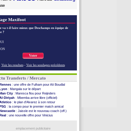
use
age Maxifoot
e va t-il faire mieux que Deschamps en équipe de
e ?
UI
NON
Voter
Voir les resultats
-
Voir les sondages précédents
tu Transferts / Mercato
Rennes
: une offre de Fulham pour Aït Boudlal
Lyon
: Mangala sur le départ
Man City
: Maresca flou pour Reijnders
Al-Diriyah
: Mbemba arrive libre (officiel)
Atletico
: le plan d'Alvarez à son retour
PSG
: la compo pour le premier match amical
Newcastle
: Jaissle est le nouveau coach (off.)
Real
: une nouvelle offre pour Vinicius
Monaco
: Cabral a prolongé (officiel)
Atletico
: Molina va signer à la Roma
Real
: Diomandé arrive pour 140 M€ !
emplacement publicitaire