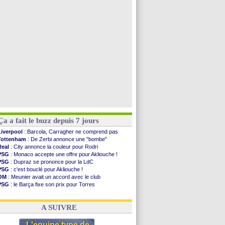
Monaco
: Cabral a prolongé (officiel)
Atletico
: Molina va signer à la Roma
Real
: Diomandé arrive pour 140 M€ !
Man Utd
: Bayindir en route pour le Celta
Voir toutes les brèves
Ça a fait le buzz depuis 7 jours
Liverpool
: Barcola, Carragher ne comprend pas
Tottenham
: De Zerbi annonce une "bombe"
Real
: City annonce la couleur pour Rodri
PSG
: Monaco accepte une offre pour Akliouche !
PSG
: Dupraz se prononce pour la LdC
PSG
: c'est bouclé pour Akliouche !
OM
: Meunier avait un accord avec le club
PSG
: le Barça fixe son prix pour Torres
Barça
: Torres souhaite rejoindre le PSG !
FIFA
: Infantino sollicite Trump
A SUIVRE
L'equipe type de