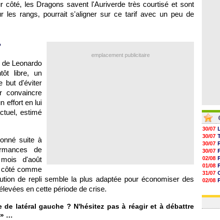
r côté, les Dragons savent l'Auriverde très courtisé et sont
05/08
05/08
 les rangs, pourrait s'aligner sur ce tarif avec un peu de
05/08
05/08
?
emplacement publicitaire
ix de Leonardo
ôt libre, un
 but d'éviter
r convaincre
un effort en lui
ctuel, estimé
30/07
30/07
onné suite à
30/07
ormances de
30/07
mois d'août
02/08
01/08
un côté comme
31/07
olution de repli semble la plus adaptée pour économiser des
02/08
élevées en cette période de crise.
01/08
03/08
 de latéral gauche ? N'hésitez pas à réagir et à débattre
» …