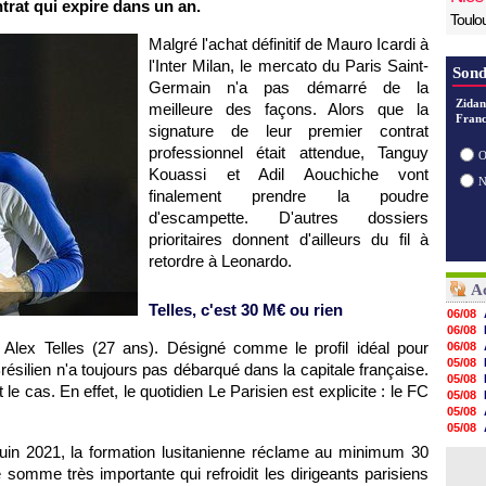
trat qui expire dans un an.
Toulo
Malgré l'achat définitif de Mauro Icardi à
l'Inter Milan, le mercato du Paris Saint-
Sond
Germain n'a pas démarré de la
Zidan
meilleure des façons. Alors que la
Franc
signature de leur premier contrat
professionnel était attendue, Tanguy
O
Kouassi et Adil Aouchiche vont
finalement prendre la poudre
d'escampette. D'autres dossiers
prioritaires donnent d'ailleurs du fil à
retordre à Leonardo.
Ac
Telles, c'est 30 M€ ou rien
06/08
06/08
t Alex Telles (27 ans). Désigné comme le profil idéal pour
06/08
05/08
Brésilien n'a toujours pas débarqué dans la capitale française.
05/08
le cas. En effet, le quotidien Le Parisien est explicite : le FC
05/08
05/08
05/08
05/08
 juin 2021, la formation lusitanienne réclame au minimum 30
05/08
ne somme très importante qui refroidit les dirigeants parisiens
05/08