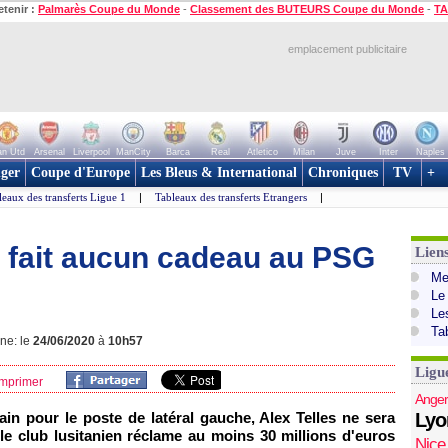
etenir :
Palmarès Coupe du Monde
-
Classement des BUTEURS Coupe du Monde
-
TA
emplacement publicitaire
n Utd
Arsenal
Liverpool
ManCity
Barca
Real
Atletico
Milan
Juve
Inter
Naples
ger
Coupe d'Europe
Les Bleus & International
Chroniques
TV
+
leaux des transferts Ligue 1
|
Tableaux des transferts Etrangers
|
e fait aucun cadeau au PSG
Lien
Mer
Le
Le
Ta
gne: le
24/06/2020
à
10h57
Ligu
mprimer
Anger
ain pour le poste de latéral gauche, Alex Telles ne sera
Lyo
 le club lusitanien réclame au moins 30 millions d'euros
Nice