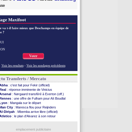
use
age Maxifoot
e va t-il faire mieux que Deschamps en équipe de
e ?
UI
NON
Voter
Voir les resultats
-
Voir les sondages précédents
tu Transferts / Mercato
Abha
: c'est fait pour Fekir (officiel)
Real
: réponse imminente de Vinicius
Arsenal
: Nørgaard transféré à Everton (off.)
Rennes
: une offre de Fulham pour Aït Boudlal
Lyon
: Mangala sur le départ
Man City
: Maresca flou pour Reijnders
Al-Diriyah
: Mbemba arrive libre (officiel)
Atletico
: le plan d'Alvarez à son retour
PSG
: la compo pour le premier match amical
Newcastle
: Jaissle est le nouveau coach (off.)
Real
: une nouvelle offre pour Vinicius
emplacement publicitaire