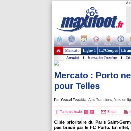
A r
OM
PSG
Lyon
Lille
Monaco
Chelsea
Ma
+ de clubs
Mercato
Ligue 1
L2/Coupes
Etran
Actualité
|
Journal des Transferts
|
Tab
Mercato : Porto n
pour Telles
Par
Youcef Touaitia
-
Actu Transferts, Mise en li
Taille du texte:
Email
I
Cible prioritaire du Paris Saint-Germ
pas bradé par le FC Porto. En effet,