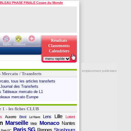
BLEAU PHASE FINALE Coupe du Monde
Résultats
Bayern
Dortmund
Classements
Calendriers
emplacement publicitaire
s Mercato / Transferts
cato, tous les articles transferts
 Journal des Transferts
s Tableaux mercato de L1
bleaux mercato Europe
e 1 - les fiches CLUB
Lille
Lens
s
Auxerre
Lorient
Brest
Le Havre
n
Marseille
Monaco
Nantes
Metz
Paris SG
Rennes
Strasbourg
Paris FC