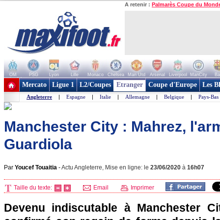
A retenir :
Palmarès Coupe du Mond
OM
PSG
Lyon
Lille
Monaco
Chelsea
Man Utd
Arsenal
Liverpool
ManCity
Ba
+ de clubs
Mercato
Ligue 1
L2/Coupes
Etranger
Coupe d'Europe
Les B
Angleterre
|
Espagne
|
Italie
|
Allemagne
|
Belgique
|
Pays-Bas
Manchester City : Mahrez, l'ar
Guardiola
Par
Youcef Touaitia
-
Actu Angleterre, Mise en ligne: le
23/06/2020
à
16h07
Taille du texte:
Email
Imprimer
Devenu indiscutable à Manchester Ci