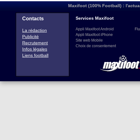
Maxifoot (100% Football) : l'actua
Services Maxifoot
Contacts
Appli Maxifoot Android
Flu
La rédaction
Appli Maxifoot iPhone
Publicité
Site web Mobile
Recrutement
Choix de consentement
Infos légales
Liens football