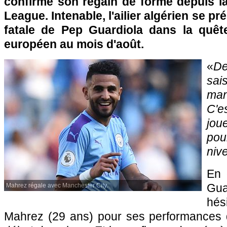
confirmé son regain de forme depuis la
League. Intenable, l'ailier algérien se 
fatale de Pep Guardiola dans la quête
européen au mois d'août.
«
D
sai
man
C'
jou
pour
niv
En 
Gua
Mahrez régale avec Manchester City.
hés
Mahrez (29 ans) pour ses performances 