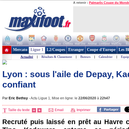
A retenir :
Palmarès Coupe du Mond
OM
PSG
Lyon
Lille
Monaco
Chelsea
Man Utd
Arsenal
Liverpool
ManCity
Ba
+ de clubs
Mercato
Ligue 1
L2/Coupes
Etranger
Coupe d'Europe
Les B
Actualité
|
Résultats & Classement
|
Buteurs
|
Calendrier
|
Equip
Lyon : sous l'aile de Depay, 
confiant
Par
Eric Bethsy
-
Actu Ligue 1, Mise en ligne: le
22/06/2020
à
22h47
Taille du texte:
Email
Imprimer
Recruté puis laissé en prêt au Havre ce