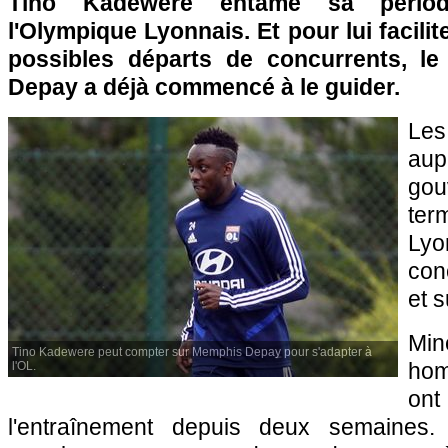
Tino Kadewere entame sa périod
l'Olympique Lyonnais. Et pour lui facilite
possibles départs de concurrents, le
Depay a déjà commencé à le guider.
Le
aup
go
ter
Ly
con
et s
Mi
Tino Kadewere peut compter sur Memphis Depay pour s'adapter à
hom
l'OL.
on
l'entraînement depuis deux semaines.