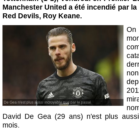
Manchester United a été incendié par la
Red Devils, Roy Keane.
On 
m
com
cat
der
no
dep
20
mi
De Gea n'est plus aussi incroyable que par le passé.
no
David De Gea (29 ans) n'est plus aussi
mois.