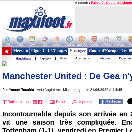
A retenir :
Palmarès Coupe du Mond
OM
PSG
Lyon
Lille
Monaco
Chelsea
Man Utd
Arsenal
Liverpool
ManCity
Ba
+ de clubs
Mercato
Ligue 1
L2/Coupes
Etranger
Coupe d'Europe
Les B
Angleterre
|
Espagne
|
Italie
|
Allemagne
|
Belgique
|
Pays-Bas
Manchester United : De Gea n'y 
Par
Youcef Touaitia
-
Actu Angleterre, Mise en ligne: le
21/06/2020
à
11h45
Taille du texte:
Email
Imprimer
Incontournable depuis son arrivée en
vit une saison très compliquée. Enc
Tottenham (1-1), vendredi en Premier L