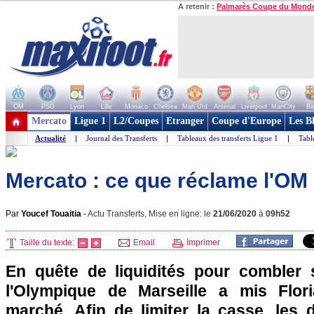
A retenir :
Palmarès Coupe du Mond
OM
PSG
Lyon
Lille
Monaco
Chelsea
Man Utd
Arsenal
Liverpool
ManCity
Ba
+ de clubs
Mercato
Ligue 1
L2/Coupes
Etranger
Coupe d'Europe
Les B
Actualité
|
Journal des Transferts
|
Tableaux des transferts Ligue 1
|
Tabl
Mercato : ce que réclame l'OM
Par
Youcef Touaitia
-
Actu Transferts, Mise en ligne: le
21/06/2020
à
09h52
Taille du texte:
Email
Imprimer
En quête de liquidités pour combler 
l'Olympique de Marseille a mis Flor
marché. Afin de limiter la casse, les 