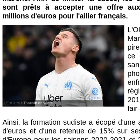
sont prêts à accepter une offre au
millions d'euros pour l'ailier français.
L'
Mar
pir
ce
sa
ph
enf
règ
201
L'OM a mis Thauvin en vente.
fair
Ainsi, la formation sudiste a écopé d'une
d'euros et d'une retenue de 15% sur se
d'Europe pour les saisons 2020-2021 et 