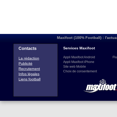
Maxifoot (100% Football) : l'actua
Services Maxifoot
Contacts
Appli Maxifoot Android
Flu
La rédaction
Appli Maxifoot iPhone
Publicité
Site web Mobile
Recrutement
Choix de consentement
Infos légales
Liens football