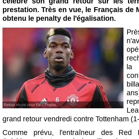
célébré son grand retour sur les ter
prestation. Très en vue, le Français de
obtenu le penalty de l'égalisation.
Prè
n'a
opé
rec
la 
con
bil
ans
rep
Retour réussi pour Paul Pogba.
Lea
grand retour vendredi contre Tottenham (1-
Comme prévu, l'entraîneur des Red 