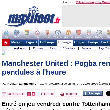
A retenir :
Palmarès Coupe du Mond
OM
PSG
Lyon
Lille
Monaco
Chelsea
Man Utd
Arsenal
Liverpool
ManCity
Ba
+ de clubs
Mercato
Ligue 1
L2/Coupes
Etranger
Coupe d'Europe
Les B
Angleterre
|
Espagne
|
Italie
|
Allemagne
|
Belgique
|
Pays-Bas
Manchester United : Pogba rem
pendules à l'heure
Par
Romain Lantheaume
-
Actu Angleterre, Mise en ligne: le
20/06/2020
à
10h54
Taille du texte:
Email
Imprimer
Entré en jeu vendredi contre Tottenham