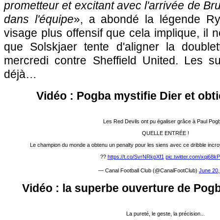
prometteur et excitant avec l'arrivée de Br
dans l'équipe
», a abondé la légende Ry
visage plus offensif que cela implique, il 
que Solskjaer tente d'aligner la doubl
mercredi contre Sheffield United. Les su
déjà…
Vidéo : Pogba mystifie Dier et obt
Les Red Devils ont pu égaliser grâce à Paul Pog
QUELLE ENTRÉE !
Le champion du monde a obtenu un penalty pour les siens avec ce dribble incro
??
https://t.co/SvrNRkpXf1
pic.twitter.com/xqj68
— Canal Football Club (@CanalFootClub)
June 20,
Vidéo : la superbe ouverture de Pog
La pureté, le geste, la précision...