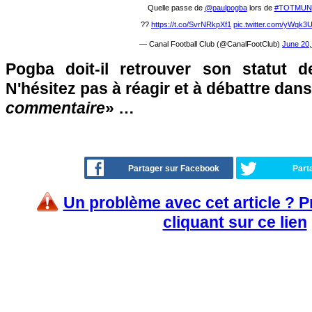
Quelle passe de
@paulpogba
lors de
#TOTMUN
??
https://t.co/SvrNRkpXf1
pic.twitter.com/yWqk3
— Canal Football Club (@CanalFootClub)
June 20,
Pogba doit-il retrouver son statut d
N'hésitez pas à réagir et à débattre dans
commentaire
» …
Partager sur Facebook
Part
Un problème avec cet article ? 
cliquant sur ce lien