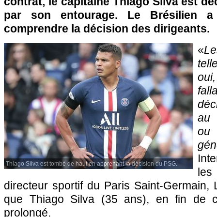
contrat, le capitaine Thiago Silva est d
par son entourage. Le Brésilien
comprendre la décision des dirigeants.
«
L
tel
oui,
fa
déc
au 
ou
gén
Int
Thiago Silva est tombé de haut en apprenant la décision du PSG.
les
directeur sportif du Paris Saint-Germain,
que Thiago Silva (35 ans), en fin de c
prolongé.