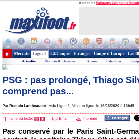
A retenir :
Palmarès Coupe du Mond
OM
PSG
Lyon
Lille
Monaco
Chelsea
Man Utd
Arsenal
Liverpool
ManCity
Ba
+ de clubs
Mercato
Ligue 1
L2/Coupes
Etranger
Coupe d'Europe
Les B
Actualité
|
Résultats & Classement
|
Buteurs
|
Calendrier
|
Equip
PSG : pas prolongé, Thiago Sil
comprend pas...
Par
Romain Lantheaume
-
Actu Ligue 1, Mise en ligne: le
16/06/2020
à
13h45
Taille du texte:
Email
Imprimer
Pas conservé par le Paris Saint-Germ