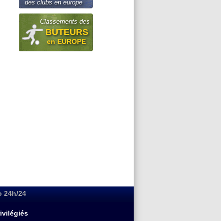
des clubs en europe
Classements des
BUTEURS
en EUROPE
o 24h/24
ivilégiés