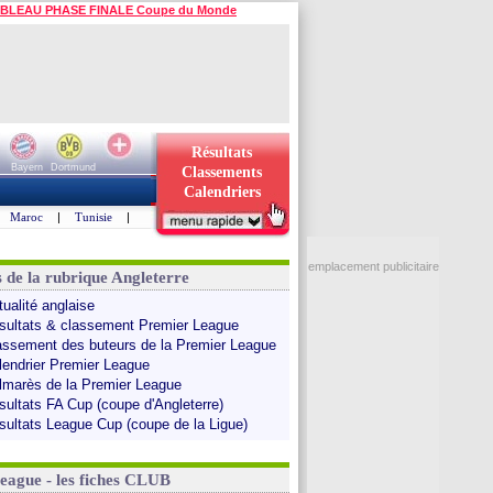
BLEAU PHASE FINALE Coupe du Monde
Résultats
Bayern
Dortmund
Classements
Calendriers
Maroc
|
Tunisie
|
emplacement publicitaire
s de la rubrique Angleterre
tualité anglaise
sultats & classement Premier League
assement des buteurs de la Premier League
lendrier Premier League
lmarès de la Premier League
sultats FA Cup (coupe d'Angleterre)
sultats League Cup (coupe de la Ligue)
League - les fiches CLUB