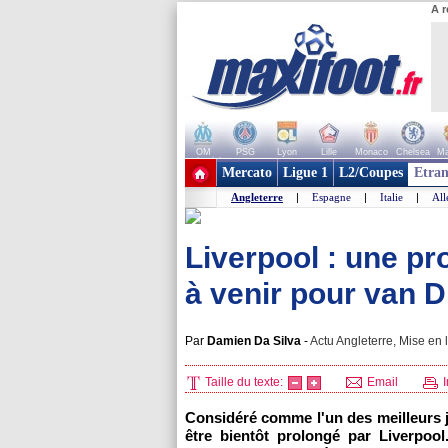
A r
OM
PSG
Lyon
Lille
Monaco
Chelsea
Ma
+ de clubs
Mercato
Ligue 1
L2/Coupes
Etran
Angleterre
|
Espagne
|
Italie
|
Al
Liverpool : une pr
à venir pour van Di
Par
Damien Da Silva
-
Actu Angleterre, Mise en 
Taille du texte:
Email
I
Considéré comme l'un des meilleurs j
être bientôt prolongé par Liverpool