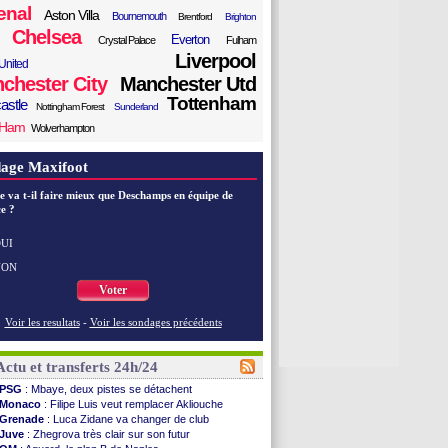
enal
Aston Villa
Bournemouth
Brentford
Brighton
Chelsea
Everton
Crystal Palace
Fulham
Liverpool
United
chester City
Manchester Utd
Tottenham
astle
Nottingham Forest
Sunderland
 Ham
Wolverhampton
age Maxifoot
e va t-il faire mieux que Deschamps en équipe de
e ?
UI
NON
Voter
Voir les resultats
-
Voir les sondages précédents
Actu et transferts 24h/24
PSG
: Mbaye, deux pistes se détachent
Monaco
: Filipe Luis veut remplacer Akliouche
Grenade
: Luca Zidane va changer de club
Juve
: Zhegrova très clair sur son futur