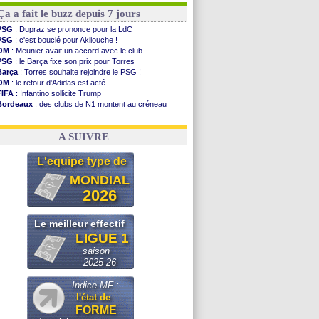
Ça a fait le buzz depuis 7 jours
PSG
: Dupraz se prononce pour la LdC
PSG
: c'est bouclé pour Akliouche !
OM
: Meunier avait un accord avec le club
PSG
: le Barça fixe son prix pour Torres
Barça
: Torres souhaite rejoindre le PSG !
OM
: le retour d'Adidas est acté
FIFA
: Infantino sollicite Trump
Bordeaux
: des clubs de N1 montent au créneau
Argentine
: quand Medina recadre... sa mère
Real
: le démenti de Leipzig pour Diomandé
A SUIVRE
L'equipe type de
MONDIAL
2026
Le meilleur effectif
LIGUE 1
saison
2025-26
Indice MF :
l'état de
FORME