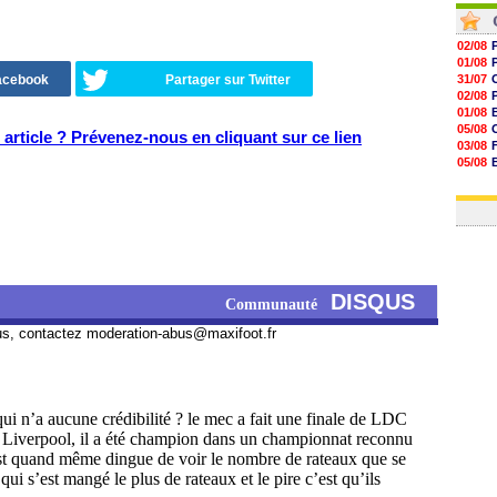
02/08
01/08
Facebook
Partager sur Twitter
31/07
02/08
01/08
05/08
article ? Prévenez-nous en cliquant sur ce lien
03/08
05/08
03/08
03/08
DISQUS
Communauté
us, contactez
moderation-abus@maxifoot.fr