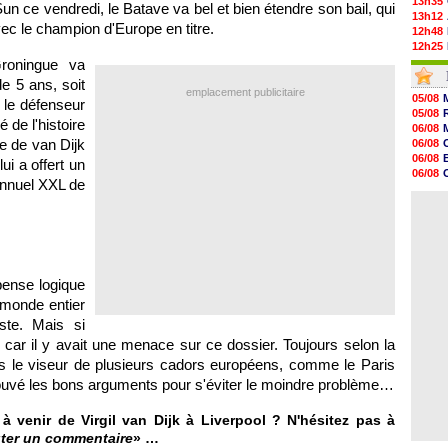
13h35
un ce vendredi, le Batave va bel et bien étendre son bail, qui
13h12
vec le champion d'Europe en titre.
12h48
12h25
12h06
roningue va
11h53
e 5 ans, soit
11h31
emplacement publicitaire
05/08
 le défenseur
11h10
05/08
10h52
 de l'histoire
06/08
10h33
e de van Dijk
06/08
10h12
06/08
ui a offert un
10h09
06/08
10h05
 annuel XXL de
06/08
09h44
06/08
09h24
09h06
08h44
08h22
06/08
pense logique
06/08
 monde entier
te. Mais si
si car il y avait une menace sur ce dossier. Toujours selon la
s le viseur de plusieurs cadors européens, comme le Paris
rouvé les bons arguments pour s'éviter le moindre problème…
 venir de Virgil van Dijk à Liverpool ? N'hésitez pas à
ter un commentaire
» …