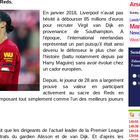
 Reds.
Ars
En janvier 2018, Liverpool n'avait pas
Burnley
hésité à débourser 85 millions d'euros
Leeds 
pour recruter Virgil van Dijk en
Man
provenance de Southampton. A
Newc
l'époque, l'international néerlandais
West
représentait un pari puisqu'il était ainsi
devenu le défenseur le plus cher de
Sond
l'histoire (battu notamment depuis par
Zidan
Harry Maguire) sans avoir évolué chez
Franc
un cador européen.
O
Depuis, le joueur de 28 ans a largement
prouvé sa valeur en participant
activement au sacre des Reds en
mposant tout simplement comme l'un des meilleurs joueurs
14h55
14h38
 que les dirigeants de l'actuel leader de la Premier League
14h19
ntrats du gardien Alisson et de van Dijk. Et d'après les
13h56