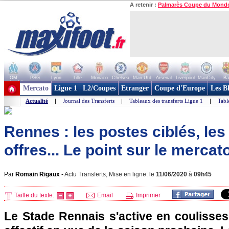
A retenir :
Palmarès Coupe du Mond
OM
PSG
Lyon
Lille
Monaco
Chelsea
Man Utd
Arsenal
Liverpool
ManCity
Ba
+ de clubs
Mercato
Ligue 1
L2/Coupes
Etranger
Coupe d'Europe
Les B
Actualité
|
Journal des Transferts
|
Tableaux des transferts Ligue 1
|
Tabl
Rennes : les postes ciblés, le
offres... Le point sur le mercat
Par
Romain Rigaux
-
Actu Transferts, Mise en ligne: le
11/06/2020
à
09h45
Taille du texte:
Email
Imprimer
Le Stade Rennais s'active en coulisses