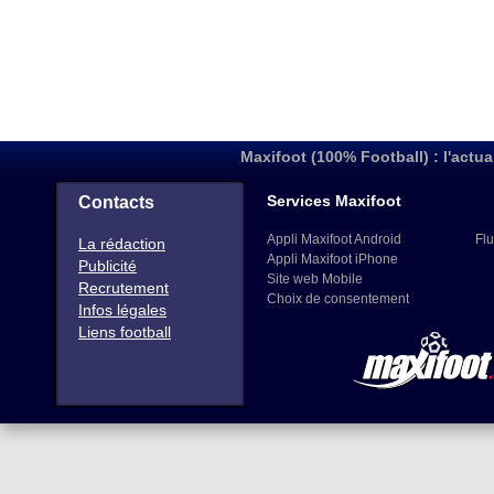
Maxifoot (100% Football) : l'actua
Services Maxifoot
Contacts
Appli Maxifoot Android
Flu
La rédaction
Appli Maxifoot iPhone
Publicité
Site web Mobile
Recrutement
Choix de consentement
Infos légales
Liens football