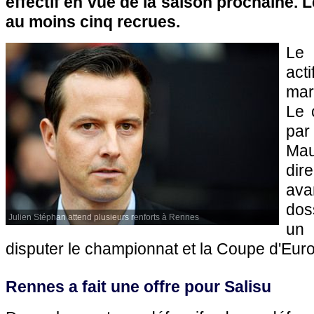
effectif en vue de la saison prochaine. 
au moins cinq recrues.
Le 
act
mar
Le 
par
Ma
dir
ava
dos
Julien Stéphan attend plusieurs renforts à Rennes
un
disputer le championnat et la Coupe d'Eur
Rennes a fait une offre pour Salisu