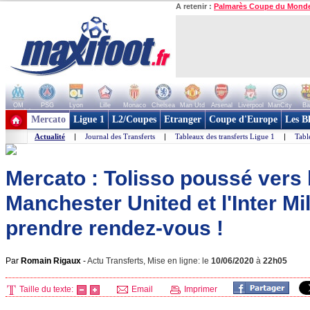
A retenir :
Palmarès Coupe du Mond
OM
PSG
Lyon
Lille
Monaco
Chelsea
Man Utd
Arsenal
Liverpool
ManCity
Ba
+ de clubs
Mercato
Ligue 1
L2/Coupes
Etranger
Coupe d'Europe
Les B
Actualité
|
Journal des Transferts
|
Tableaux des transferts Ligue 1
|
Tabl
Mercato : Tolisso poussé vers l
Manchester United et l'Inter Mi
prendre rendez-vous !
Par
Romain Rigaux
-
Actu Transferts, Mise en ligne: le
10/06/2020
à
22h05
Taille du texte:
Email
Imprimer