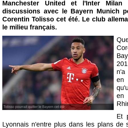
Manchester United et l'Inter Milan
discussions avec le Bayern Munich po
Corentin Tolisso cet été. Le club allem
le milieu français.
Qu
Cor
Bay
201
n'a
en 
qu'
en 
Rhi
Tolisso pourrait quitter le Bayern cet été
Et 
Lyonnais n'entre plus dans les plans de 