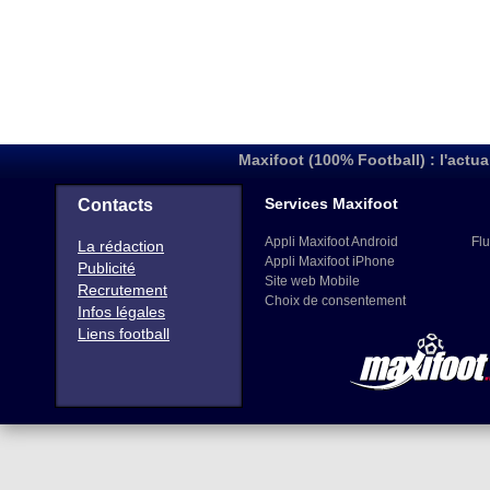
Maxifoot (100% Football) : l'actua
Services Maxifoot
Contacts
Appli Maxifoot Android
Flu
La rédaction
Appli Maxifoot iPhone
Publicité
Site web Mobile
Recrutement
Choix de consentement
Infos légales
Liens football