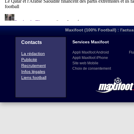
Maxifoot (100% Football) : l'actua
Services Maxifoot
Contacts
Appli Maxifoot Android
Flu
La rédaction
Appli Maxifoot iPhone
Publicité
Site web Mobile
Recrutement
Choix de consentement
Infos légales
Liens football