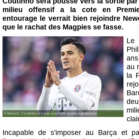
Coutinho sera poussé vers la sortie par
milieu offensif a la cote en Premi
entourage le verrait bien rejoindre Ne
que le rachat des Magpies se fasse.
Le
Phi
ans
au r
la 
re
Bar
deu
mili
À Munich, Coutinho n'a pas vraiment donné satisfaction.
cla
Incapable de s'imposer au Barça et pa