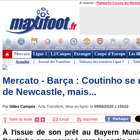
A retenir :
Palmarès Coupe du Mond
OM
PSG
Lyon
Lille
Monaco
Chelsea
Man Utd
Arsenal
Liverpool
ManCity
Ba
+ de clubs
Mercato
Ligue 1
L2/Coupes
Etranger
Coupe d'Europe
Les B
Actualité
|
Journal des Transferts
|
Tableaux des transferts Ligue 1
|
Tabl
Mercato - Barça : Coutinho se
de Newcastle, mais...
Par
Gilles Campos
-
Actu Transferts, Mise en ligne: le
09/06/2020
à
15h10
Taille du texte:
Email
Imprimer
À l'issue de son prêt au Bayern Munic