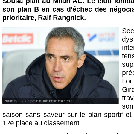
Sousa plaît au Milan AC. Le club lomba
son plan B en cas d'échec des négocia
prioritaire, Ralf Rangnick.
Sec
dys
in
te
su
pr
Lo
Gir
tra
Paulo Sousa dispose d'une belle cote en Italie.
so
saison sans saveur sur le plan sportif e
12e place au classement.