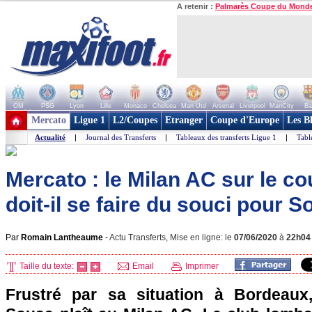
A retenir :
Palmarès Coupe du Mond
OM
PSG
Lyon
Lille
Monaco
Chelsea
Man Utd
Arsenal
Liverpool
ManCity
Ba
+ de clubs
Mercato
Ligue 1
L2/Coupes
Etranger
Coupe d'Europe
Les B
Actualité
|
Journal des Transferts
|
Tableaux des transferts Ligue 1
|
Tabl
Mercato : le Milan AC sur le c
doit-il se faire du souci pour S
Par
Romain Lantheaume
-
Actu Transferts, Mise en ligne: le
07/06/2020
à
22h04
Taille du texte:
Email
Imprimer
Frustré par sa situation à Bordeaux,