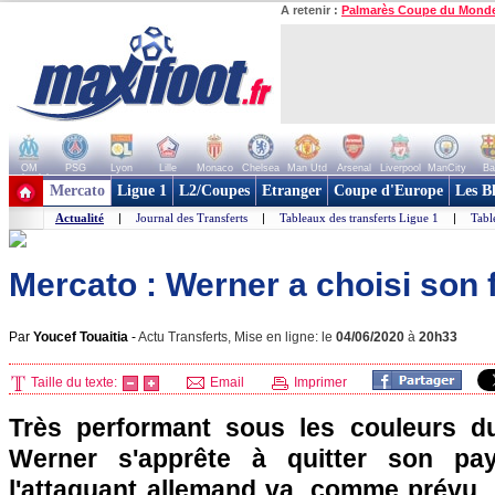
A retenir :
Palmarès Coupe du Mond
OM
PSG
Lyon
Lille
Monaco
Chelsea
Man Utd
Arsenal
Liverpool
ManCity
Ba
+ de clubs
Mercato
Ligue 1
L2/Coupes
Etranger
Coupe d'Europe
Les B
Actualité
|
Journal des Transferts
|
Tableaux des transferts Ligue 1
|
Tabl
Mercato : Werner a choisi son f
Par
Youcef Touaitia
-
Actu Transferts, Mise en ligne: le
04/06/2020
à
20h33
Taille du texte:
Email
Imprimer
Très performant sous les couleurs d
Werner s'apprête à quitter son pay
l'attaquant allemand va, comme prévu, 