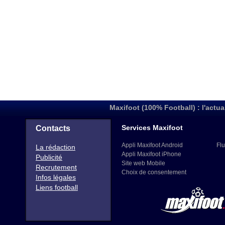
Maxifoot (100% Football) : l'actua
Services Maxifoot
Contacts
Appli Maxifoot Android
Flu
La rédaction
Appli Maxifoot iPhone
Publicité
Site web Mobile
Recrutement
Choix de consentement
Infos légales
Liens football