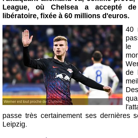
League, où Chelsea a accepté de
libératoire, fixée à 60 millions d'euros.
40 
pas
le
mo
Wer
de 
mei
Des
qu
Werner est tout proche de Chelsea.
l'a
passe très certainement ses dernières 
Leipzig.