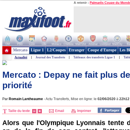
A retenir :
Palmarès Coupe du Mond
OM
PSG
Lyon
Lille
Monaco
Chelsea
Man Utd
Arsenal
Liverpool
ManCity
Ba
+ de clubs
Mercato
Ligue 1
L2/Coupes
Etranger
Coupe d'Europe
Les B
Actualité
|
Journal des Transferts
|
Tableaux des transferts Ligue 1
|
Tabl
Mercato : Depay ne fait plus d
priorité
Par
Romain Lantheaume
-
Actu Transferts, Mise en ligne: le
02/06/2020
à
22h12
Taille du texte:
Email
Imprimer
Alors que l'Olympique Lyonnais tente d