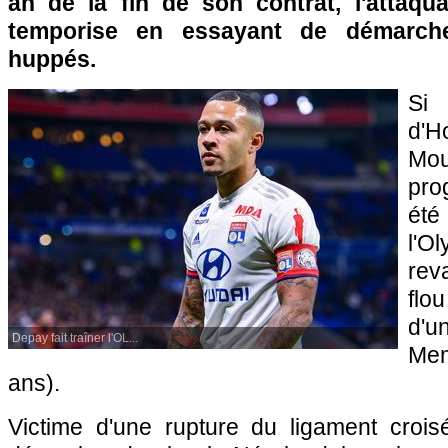
an de la fin de son contrat, l'attaq
temporise en essayant de démarch
huppés.
Si
d'H
Mo
pr
ét
l'O
rev
flo
d'
Depay fait traîner l'OL...
Me
ans).
Victime d'une rupture du ligament croi