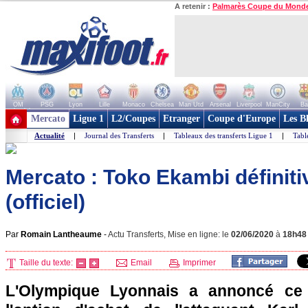
A retenir :
Palmarès Coupe du Mond
OM
PSG
Lyon
Lille
Monaco
Chelsea
Man Utd
Arsenal
Liverpool
ManCity
Ba
+ de clubs
Mercato
Ligue 1
L2/Coupes
Etranger
Coupe d'Europe
Les B
Actualité
|
Journal des Transferts
|
Tableaux des transferts Ligue 1
|
Tabl
Mercato : Toko Ekambi définiti
(officiel)
Par
Romain Lantheaume
-
Actu Transferts, Mise en ligne: le
02/06/2020
à
18h48
Taille du texte:
Email
Imprimer
L'Olympique Lyonnais a annoncé ce 