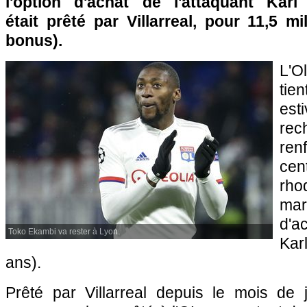
l'option d'achat de l'attaquant Kar
était prêté par Villarreal, pour 11,5 mi
bonus).
L'O
tie
est
rec
re
ce
rho
mard
d'a
Toko Ekambi va rester à Lyon.
Kar
ans).
Prêté par Villarreal depuis le mois de jan