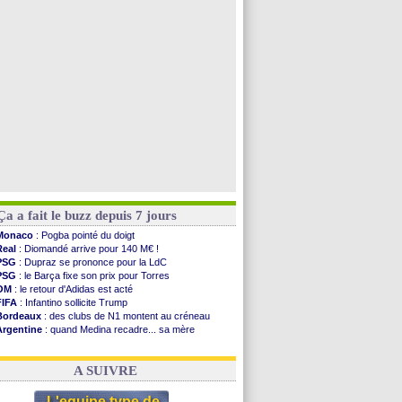
Nottingham
: O. Diomande arrive pour 40 M€
Lens
: Ganiou prolongé jusqu'en 2030 (officiel)
Atletico
: Almada rejoint River Plate (off.)
Monaco
: Camara a la cote en Angleterre
Voir toutes les brèves
Ça a fait le buzz depuis 7 jours
Monaco
: Pogba pointé du doigt
Real
: Diomandé arrive pour 140 M€ !
PSG
: Dupraz se prononce pour la LdC
PSG
: le Barça fixe son prix pour Torres
OM
: le retour d'Adidas est acté
FIFA
: Infantino sollicite Trump
Bordeaux
: des clubs de N1 montent au créneau
Argentine
: quand Medina recadre... sa mère
Real
: le démenti de Leipzig pour Diomandé
OM
: le club prêt à libérer Kondogbia ?
A SUIVRE
L'equipe type de