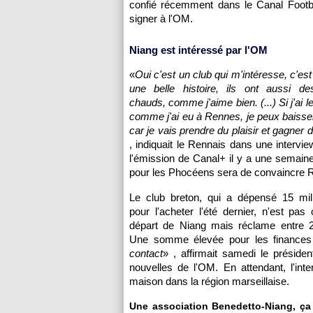
confié récemment dans le Canal Footba
signer à l'OM.
Niang est intéressé par l'OM
«
Oui c'est un club qui m'intéresse, c'est
une belle histoire, ils ont aussi de
chauds, comme j'aime bien. (...) Si j'ai le
comme j'ai eu à Rennes, je peux baisse
car je vais prendre du plaisir et gagner
, indiquait le Rennais dans une intervi
l'émission de Canal+ il y a une semaine
pour les Phocéens sera de convaincre 
Le club breton, qui a dépensé 15 mill
pour l'acheter l'été dernier, n'est pa
départ de Niang mais réclame entre 
Une somme élevée pour les finances 
contact
» , affirmait samedi le préside
nouvelles de l'OM. En attendant, l'in
maison dans la région marseillaise.
Une association Benedetto-Niang, ça v