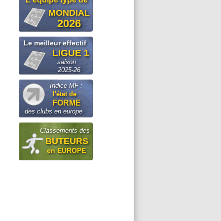
MONDIAL
2026
Le meilleur effectif
LIGUE 1
saison
2025-26
Indice MF :
l'état de
FORME
des clubs en europe
Classements des
BUTEURS
en EUROPE