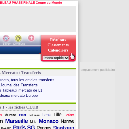
BLEAU PHASE FINALE Coupe du Monde
Résultats
Bayern
Dortmund
Classements
Calendriers
emplacement publicitaire
s Mercato / Transferts
cato, tous les articles transferts
 Journal des Transferts
s Tableaux mercato de L1
bleaux mercato Europe
e 1 - les fiches CLUB
Lille
Lens
s
Auxerre
Lorient
Brest
Le Havre
n
Marseille
Monaco
Nantes
Metz
Paris SG
Rennes
Strasbourg
Paris FC