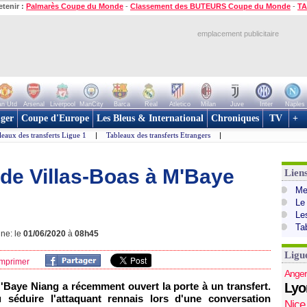
etenir :
Palmarès Coupe du Monde
-
Classement des BUTEURS Coupe du Monde
-
TA
emplacement publicitaire
n Utd
Arsenal
Liverpool
ManCity
Barca
Real
Atletico
Milan
Juve
Inter
Naples
ger
Coupe d'Europe
Les Bleus & International
Chroniques
TV
+
leaux des transferts Ligue 1
|
Tableaux des transferts Etrangers
|
l de Villas-Boas à M'Baye
Lien
Mer
Le
Le
Ta
gne: le
01/06/2020
à
08h45
Ligu
mprimer
Anger
M'Baye Niang a récemment ouvert la porte à un transfert.
Lyo
 séduire l'attaquant rennais lors d'une conversation
Nice