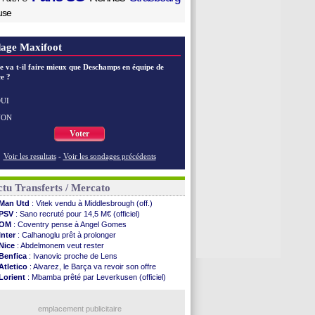
use
age Maxifoot
e va t-il faire mieux que Deschamps en équipe de
e ?
UI
NON
Voter
Voir les resultats
-
Voir les sondages précédents
tu Transferts / Mercato
Man Utd
: Vitek vendu à Middlesbrough (off.)
PSV
: Sano recruté pour 14,5 M€ (officiel)
OM
: Coventry pense à Angel Gomes
Inter
: Calhanoglu prêt à prolonger
Nice
: Abdelmonem veut rester
Benfica
: Ivanovic proche de Lens
Atletico
: Alvarez, le Barça va revoir son offre
Lorient
: Mbamba prêté par Leverkusen (officiel)
Naples
: Lukaku dit oui à Fenerbahçe
LA Galaxy
: Sergi Roberto a signé (officiel)
Barça
: De Jong menacé par l’arrivée de Rodri
emplacement publicitaire