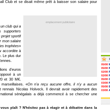
ll Club et se disait même prêt à baisser son salaire pour
08/08
08/08
08/08
08/08
emplacement publicitaire
 un club qui a
s supporters
 projet sportif
r mon salaire
 des trophées
»
ew accordée à
. Le plus dur
Rennes.
05/08
05/08
ions d'euros
02/08
s opposé à un
02/08
20 et 30 M€.
05/08
03/08
marseillaises. «
On n'a reçu aucune offre, il n'y a aucun
05/08
nt rennais Nicolas Holveck. Il devrait avoir rapidement des
03/08
ternational sénégalais a déjà commencé à se chercher une
03/08
06/08
ous plaît ? N'hésitez pas à réagir et à débattre dans la