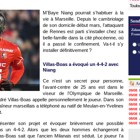
Toulo
M'Baye Niang pourrait s'habituer à la
vie à Marseille. Depuis le cambriolage
Sond
de son domicile début mars, l'attaquant
Zidan
de Rennes est parti s'installer chez sa
Franc
belle-famille dans la cité phocéenne, où
il a passé le confinement. Va-t-il s'y
O
installer définitivement ?
Villas-Boas a évoqué un 4-4-2 avec
Niang
Ce n'est un secret pour personne,
Ac
l'avant-centre de 25 ans est dans le
09/08
viseur de l'Olympique de Marseille.
09/08
ndré Villas-Boas appelle personnellement le joueur. Dans son
09/08
08/08
traîneur marseillais a téléphoné au natif de Meulan-en-Yvelines
08/08
t.
08/08
08/08
présenter son projet et évoquer brièvement une possible
08/08
08/08
ans un 4-4-2. Alors que les deux hommes échangeront à
08/08
s-Boas sait que l'ancien Milanais est séduit. Le joueur l'a
08/08