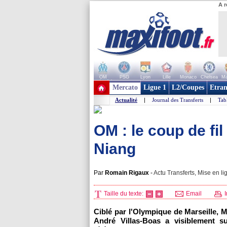
A r
OM
PSG
Lyon
Lille
Monaco
Chelsea
Ma
+ de clubs
Mercato
Ligue 1
L2/Coupes
Etran
Actualité
|
Journal des Transferts
|
Tab
OM : le coup de fi
Niang
Par
Romain Rigaux
-
Actu Transferts, Mise en li
Taille du texte:
Email
I
Ciblé par l'Olympique de Marseille, 
André Villas-Boas a visiblement su