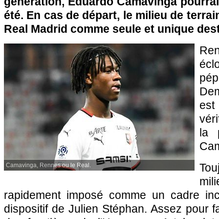
génération, Eduardo Camavinga pourrait
été. En cas de départ, le milieu de terrai
Real Madrid comme seule et unique dest
Ren
éc
pép
Dem
es
vér
la 
Cam
To
Camavinga, Rennes ou le Real.
mil
rapidement imposé comme un cadre inc
dispositif de Julien Stéphan. Assez pour fa