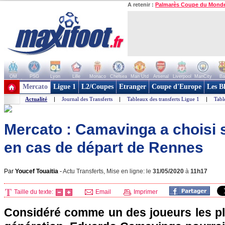
A retenir :
Palmarès Coupe du Mond
OM
PSG
Lyon
Lille
Monaco
Chelsea
Man Utd
Arsenal
Liverpool
ManCity
Ba
+ de clubs
Mercato
Ligue 1
L2/Coupes
Etranger
Coupe d'Europe
Les B
Actualité
|
Journal des Transferts
|
Tableaux des transferts Ligue 1
|
Tabl
Mercato : Camavinga a choisi s
en cas de départ de Rennes
Par
Youcef Touaitia
-
Actu Transferts, Mise en ligne: le
31/05/2020
à
11h17
Taille du texte:
Email
Imprimer
Considéré comme un des joueurs les pl