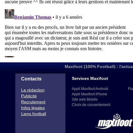
Maxifoot (100% Football) : l'actua
Services Maxifoot
Contacts
Appli Maxifoot Android
Flu
La rédaction
Appli Maxifoot iPhone
Publicité
Site web Mobile
Recrutement
Choix de consentement
Infos légales
Liens football