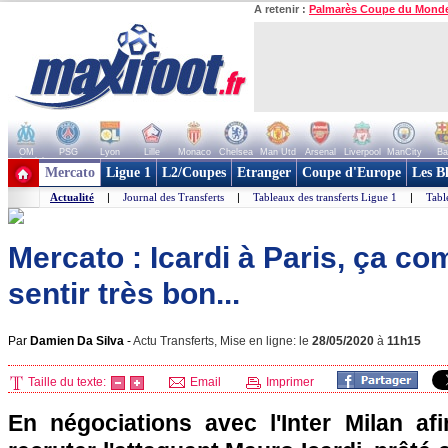
A retenir :
Palmarès Coupe du Mond
OM
PSG
Lyon
Lille
Monaco
Chelsea
Man Utd
Arsenal
Liverpool
ManCity
Ba
+ de clubs
Mercato
Ligue 1
L2/Coupes
Etranger
Coupe d'Europe
Les B
Actualité
|
Journal des Transferts
|
Tableaux des transferts Ligue 1
|
Tabl
Mercato : Icardi à Paris, ça c
sentir très bon...
Par
Damien Da Silva
-
Actu Transferts, Mise en ligne: le
28/05/2020
à
11h15
Taille du texte:
Email
Imprimer
En négociations avec l'Inter Milan afi