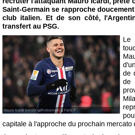
recruter l'attaquant Mauro Icardi, prêté c
Saint-Germain se rapproche doucement 
club italien. Et de son côté, l'Argent
transfert au PSG.
Le 
to
Mau
d'u
de 
de
pro
Mil
rep
Mauro Icardi bientôt définitivement à Paris ?
po
capitale à l'approche du prochain mercato d