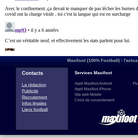
Maxifoot (100% Football) : l'actua
Services Maxifoot
Contacts
Appli Maxifoot Android
Flu
La rédaction
Appli Maxifoot iPhone
Publicité
Site web Mobile
Recrutement
Choix de consentement
Infos légales
Liens football