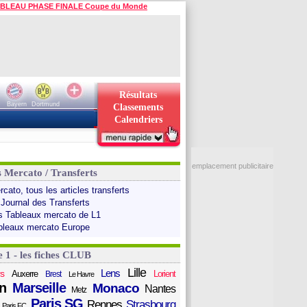
BLEAU PHASE FINALE Coupe du Monde
Résultats
Bayern
Dortmund
Classements
Calendriers
emplacement publicitaire
s Mercato / Transferts
cato, tous les articles transferts
 Journal des Transferts
s Tableaux mercato de L1
bleaux mercato Europe
e 1 - les fiches CLUB
Lille
Lens
s
Auxerre
Lorient
Brest
Le Havre
n
Marseille
Monaco
Nantes
Metz
Paris SG
Rennes
Strasbourg
Paris FC