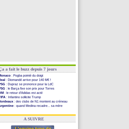
Barça
: Araujo va partir en prêt à Liverpool
OM
: Côme pousse pour Gouiri
OM
: Højbjerg, son agent maintient le suspense
OM
: Gouiri évoque son avenir
Voir toutes les brèves
Ça a fait le buzz depuis 7 jours
Monaco
: Pogba pointé du doigt
Real
: Diomandé arrive pour 140 M€ !
PSG
: Dupraz se prononce pour la LdC
PSG
: le Barça fixe son prix pour Torres
OM
: le retour d'Adidas est acté
FIFA
: Infantino sollicite Trump
Bordeaux
: des clubs de N1 montent au créneau
Argentine
: quand Medina recadre... sa mère
Real
: le démenti de Leipzig pour Diomandé
OM
: Paixão attire un 2e club anglais
A SUIVRE
L'equipe type de