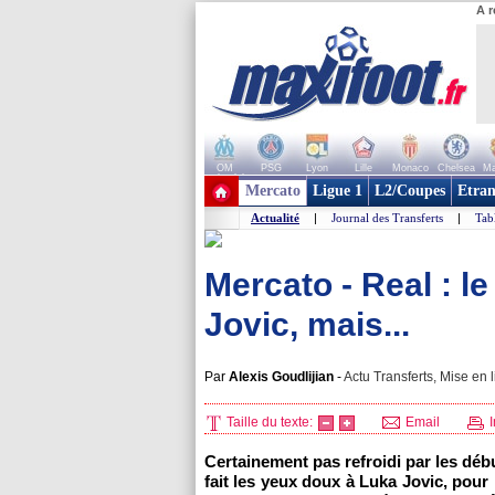
A r
OM
PSG
Lyon
Lille
Monaco
Chelsea
Ma
+ de clubs
Mercato
Ligue 1
L2/Coupes
Etran
Actualité
|
Journal des Transferts
|
Tab
Mercato - Real : le
Jovic, mais...
Par
Alexis Goudlijian
-
Actu Transferts, Mise en l
Taille du texte:
Email
I
Certainement pas refroidi par les déb
fait les yeux doux à Luka Jovic, pour 