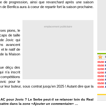
ge de progression, ainsi que revanchard après une saison
08/08
08/08
de Benfica aura à coeur de repartir fort la saison prochaine.
07/08
07/08
emplacement publicitaire
ses pions, le
aps de taille
 de Jovic qui
ens avancent
et le natif de
 de la Maison
05/08
05/08
que déçu des
02/08
i n'a inscrit
02/08
compétitions
05/08
03/08
ovic pour le
05/08
leur buteur, sous contrat jusqu'en 2025 ! Autant dire que la
03/08
03/08
03/08
 AC pour Jovic ? Le Serbe peut-il se relancer loin du Real
battre dans la zone «
Ajouter un commentaire
» …