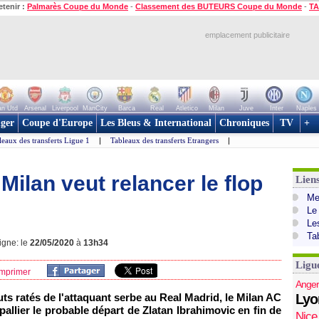
etenir :
Palmarès Coupe du Monde
-
Classement des BUTEURS Coupe du Monde
-
TA
emplacement publicitaire
n Utd
Arsenal
Liverpool
ManCity
Barca
Real
Atletico
Milan
Juve
Inter
Naples
ger
Coupe d'Europe
Les Bleus & International
Chroniques
TV
+
leaux des transferts Ligue 1
|
Tableaux des transferts Etrangers
|
 Milan veut relancer le flop
Lien
Mer
Le
Le
Ta
igne: le
22/05/2020
à
13h34
Ligu
mprimer
Anger
uts ratés de l'attaquant serbe au Real Madrid, le Milan AC
Lyo
pallier le probable départ de Zlatan Ibrahimovic en fin de
Nice