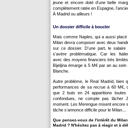
jeune et encore doté d'une belle mar
complètement ratée en Espagne, l'ancien 
À Madrid ou ailleurs !
Un dossier difficile à boucler
Mais comme Naples, qui a aussi placé 
Milan devra composer avec deux handic
sur ce dossier. D'une part, le salaire
s'avère problématique. Car les Itali
avec des moyens financiers très limités 
Bijeljina émarge à 5 M€ par an au sein
Blanche.
Autre problème, le Real Madrid, bien 
performances de sa recrue à 60 M€, qu
que 2 buts en 24 apparitions toutes 
confondues, ne compte pas lâcher J
moment. Les Merengue misent encore sur 
tâche s'annonce difficile pour le Milan…
Que pensez-vous de l'intérêt du Milan
Madrid ? N'hésitez pas à réagir et à dé