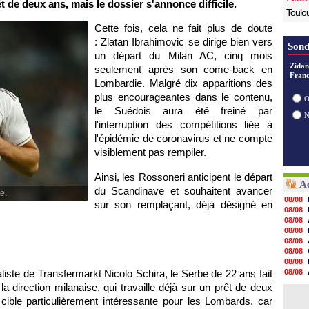
 de deux ans, mais le dossier s'annonce difficile.
Toulo
Cette fois, cela ne fait plus de doute
: Zlatan Ibrahimovic se dirige bien vers
Sond
un départ du Milan AC, cinq mois
Zidan
seulement après son come-back en
Franc
Lombardie. Malgré dix apparitions des
plus encourageantes dans le contenu,
O
le Suédois aura été freiné par
l'interruption des compétitions liée à
l'épidémie de coronavirus et ne compte
visiblement pas rempiler.
Ainsi, les Rossoneri anticipent le départ
Ac
du Scandinave et souhaitent avancer
e.
08/08
sur son remplaçant, déjà désigné en
08/08
08/08
08/08
08/08
08/08
08/08
naliste de Transfermarkt Nicolo Schira, le Serbe de 22 ans fait
08/08
08/08
la direction milanaise, qui travaille déjà sur un prêt de deux
08/08
 cible particulièrement intéressante pour les Lombards, car
08/08