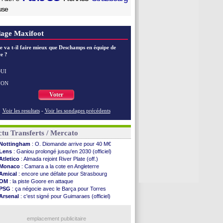
use
age Maxifoot
e va t-il faire mieux que Deschamps en équipe de
e ?
UI
NON
Voter
Voir les resultats
-
Voir les sondages précédents
tu Transferts / Mercato
Nottingham
: O. Diomande arrive pour 40 M€
Lens
: Ganiou prolongé jusqu'en 2030 (officiel)
Atletico
: Almada rejoint River Plate (off.)
Monaco
: Camara a la cote en Angleterre
Amical
: encore une défaite pour Strasbourg
OM
: la piste Goore en attaque
PSG
: ça négocie avec le Barça pour Torres
Arsenal
: c'est signé pour Guimaraes (officiel)
Newcastle
: Guimarães, le club se défend
PSG
: une deuxième offre pour Suzuki
OM
: accord avec la Real Sociedad pour Aguerd
emplacement publicitaire