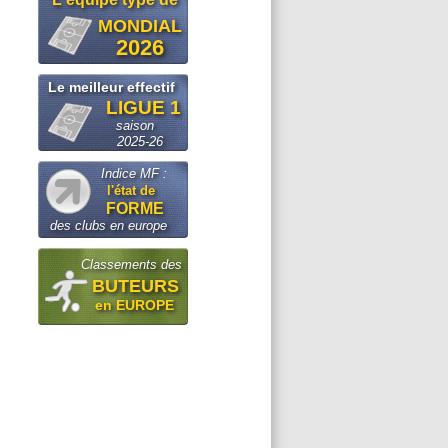
MONDIAL
2026
Le meilleur effectif
LIGUE 1
saison
2025-26
Indice MF :
l'état de
FORME
des clubs en europe
Classements des
BUTEURS
en EUROPE