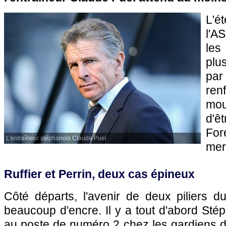
L'é
l'A
les
plu
par
ren
mo
d'ê
For
L'entraîneur stéphanois Claude Puel
mer
Ruffier et Perrin, deux cas épineux
Côté départs, l'avenir de deux piliers du 
beaucoup d'encre. Il y a tout d'abord Stép
au poste de numéro 2 chez les gardiens d