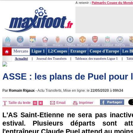
A retenir :
Palmarès Coupe du Mond
OM
PSG
Lyon
Lille
Monaco
Chelsea
Man Utd
Arsenal
Liverpool
ManCity
Ba
+ de clubs
Mercato
Ligue 1
L2/Coupes
Etranger
Coupe d'Europe
Les B
Actualité
|
Journal des Transferts
|
Tableaux des transferts Ligue 1
|
Tabl
ASSE : les plans de Puel pour 
Par
Romain Rigaux
-
Actu Transferts, Mise en ligne: le
22/05/2020
à
09h34
Taille du texte:
Email
Imprimer
L'AS Saint-Etienne ne sera pas inactiv
estival. Plusieurs départs sont at
l'entraîneur Claude Puel attend au moins