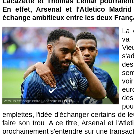
Lacazette et Thomas Lemar pourraient 
En effet, Arsenal et l'Atletico Madrid
échange ambitieux entre les deux Franç
La 
va 
Vi
s'a
des 
se
vo
eur
de
Vers un échange entre Lacazette et Lemar ?
po
emplettes, l'idée d'échanger certains de l
faire son trou. A ce titre, Arsenal et l'Atl
prochainement s'entendre sur une transact