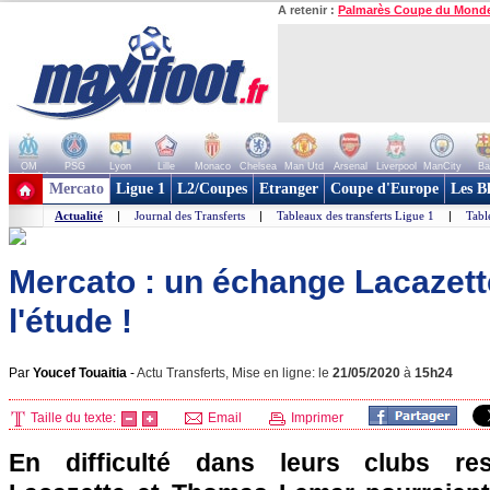
A retenir :
Palmarès Coupe du Mond
OM
PSG
Lyon
Lille
Monaco
Chelsea
Man Utd
Arsenal
Liverpool
ManCity
Ba
+ de clubs
Mercato
Ligue 1
L2/Coupes
Etranger
Coupe d'Europe
Les B
Actualité
|
Journal des Transferts
|
Tableaux des transferts Ligue 1
|
Tabl
Mercato : un échange Lacazet
l'étude !
Par
Youcef Touaitia
-
Actu Transferts, Mise en ligne: le
21/05/2020
à
15h24
Taille du texte:
Email
Imprimer
En difficulté dans leurs clubs res