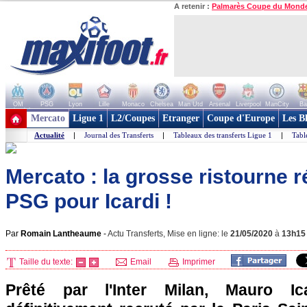
A retenir :
Palmarès Coupe du Mond
OM
PSG
Lyon
Lille
Monaco
Chelsea
Man Utd
Arsenal
Liverpool
ManCity
Ba
+ de clubs
Mercato
Ligue 1
L2/Coupes
Etranger
Coupe d'Europe
Les B
Actualité
|
Journal des Transferts
|
Tableaux des transferts Ligue 1
|
Tabl
Mercato : la grosse ristourne 
PSG pour Icardi !
Par
Romain Lantheaume
-
Actu Transferts, Mise en ligne: le
21/05/2020
à
13h15
Taille du texte:
Email
Imprimer
Prêté par l'Inter Milan, Mauro Ica