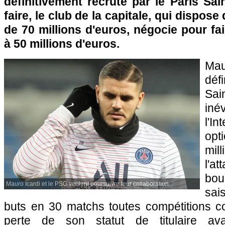
définitivement recruté par le Paris Sa
faire, le club de la capitale, qui dispose
de 70 millions d'euros, négocie pour fai
à 50 millions d'euros.
Mau
déf
Sai
iné
l'I
opt
mi
l'a
bo
Mauro Icardi et le PSG veulent poursuivre leur collaboration.
sai
buts en 30 matchs toutes compétitions c
perte de son statut de titulaire avan