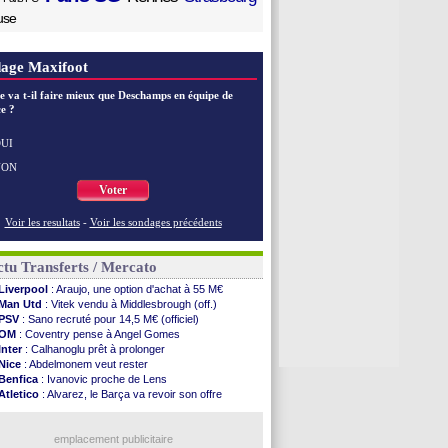
use
age Maxifoot
e va t-il faire mieux que Deschamps en équipe de
e ?
UI
NON
Voter
Voir les resultats
-
Voir les sondages précédents
tu Transferts / Mercato
Liverpool
: Araujo, une option d'achat à 55 M€
Man Utd
: Vitek vendu à Middlesbrough (off.)
PSV
: Sano recruté pour 14,5 M€ (officiel)
OM
: Coventry pense à Angel Gomes
Inter
: Calhanoglu prêt à prolonger
Nice
: Abdelmonem veut rester
Benfica
: Ivanovic proche de Lens
Atletico
: Alvarez, le Barça va revoir son offre
Lorient
: Mbamba prêté par Leverkusen (officiel)
Naples
: Lukaku dit oui à Fenerbahçe
LA Galaxy
: Sergi Roberto a signé (officiel)
emplacement publicitaire