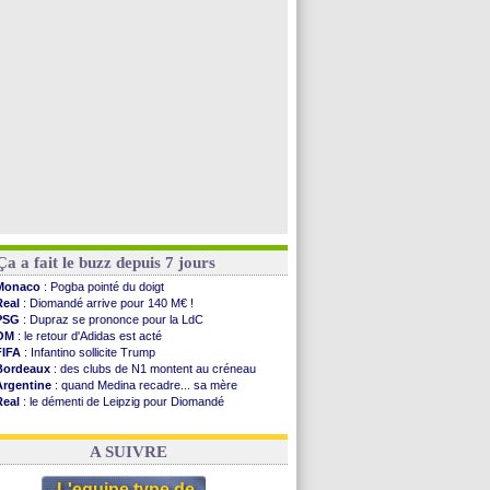
Barça
: De Jong menacé par l’arrivée de Rodri
Nottingham
: O. Diomande arrive pour 40 M€
Lens
: Ganiou prolongé jusqu'en 2030 (officiel)
Atletico
: Almada rejoint River Plate (off.)
Voir toutes les brèves
Ça a fait le buzz depuis 7 jours
Monaco
: Pogba pointé du doigt
Real
: Diomandé arrive pour 140 M€ !
PSG
: Dupraz se prononce pour la LdC
OM
: le retour d'Adidas est acté
FIFA
: Infantino sollicite Trump
Bordeaux
: des clubs de N1 montent au créneau
Argentine
: quand Medina recadre... sa mère
Real
: le démenti de Leipzig pour Diomandé
OM
: le club prêt à libérer Kondogbia ?
OM
: Paixão attire un 2e club anglais
A SUIVRE
L'equipe type de