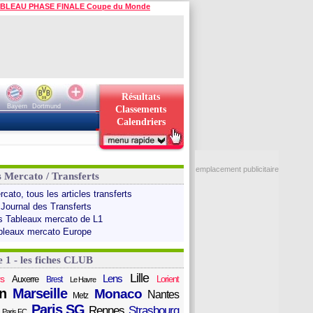
BLEAU PHASE FINALE Coupe du Monde
Résultats
Bayern
Dortmund
Classements
Calendriers
emplacement publicitaire
s Mercato / Transferts
cato, tous les articles transferts
 Journal des Transferts
s Tableaux mercato de L1
bleaux mercato Europe
e 1 - les fiches CLUB
Lille
Lens
s
Auxerre
Lorient
Brest
Le Havre
n
Marseille
Monaco
Nantes
Metz
Paris SG
Rennes
Strasbourg
Paris FC