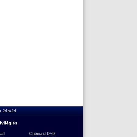
o 24h/24
ivilégiés
ball
Cinema et DVD