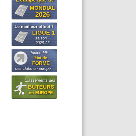
MONDIAL
2026
Le meilleur effectif
LIGUE 1
saison
2025-26
Indice MF :
l'état de
FORME
des clubs en europe
Classements des
BUTEURS
en EUROPE