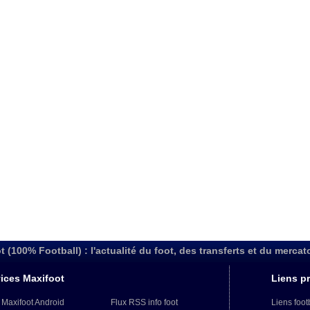
t (100% Football) : l'actualité du foot, des transferts et du mercat
ices Maxifoot
Liens pr
 Maxifoot Android
Flux RSS info foot
Liens foot