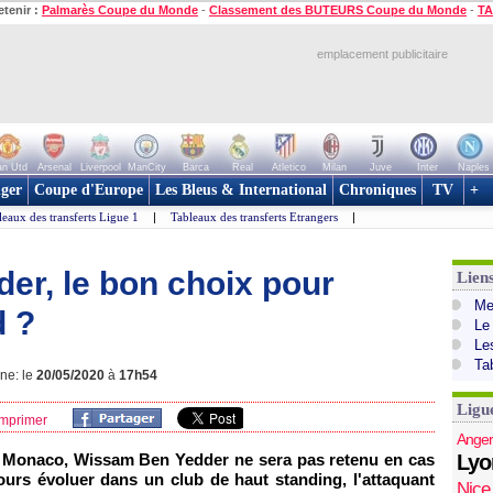
etenir :
Palmarès Coupe du Monde
-
Classement des BUTEURS Coupe du Monde
-
TA
emplacement publicitaire
n Utd
Arsenal
Liverpool
ManCity
Barca
Real
Atletico
Milan
Juve
Inter
Naples
ger
Coupe d'Europe
Les Bleus & International
Chroniques
TV
+
leaux des transferts Ligue 1
|
Tableaux des transferts Etrangers
|
er, le bon choix pour
Lien
Mer
d ?
Le
Le
Ta
gne: le
20/05/2020
à
17h54
Ligu
mprimer
Anger
c Monaco, Wissam Ben Yedder ne sera pas retenu en cas
Lyo
ujours évoluer dans un club de haut standing, l'attaquant
Nice