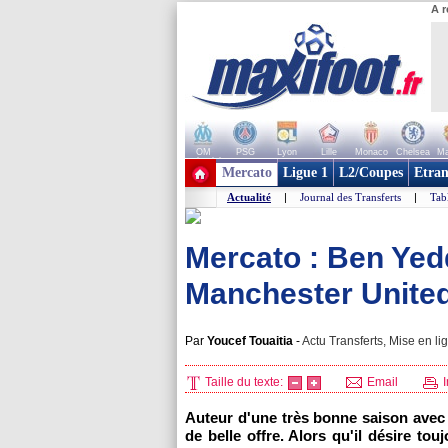
A r
OM
PSG
Lyon
Lille
Monaco
Chelsea
Ma
+ de clubs
Mercato
Ligue 1
L2/Coupes
Etran
Actualité
|
Journal des Transferts
|
Tab
Mercato : Ben Yedd
Manchester Unite
Par
Youcef Touaitia
-
Actu Transferts, Mise en li
Taille du texte:
Email
I
Auteur d'une très bonne saison ave
de belle offre. Alors qu'il désire to