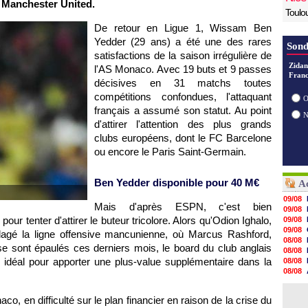
e Manchester United.
Toulo
De retour en Ligue 1, Wissam Ben
Yedder (29 ans) a été une des rares
Sond
satisfactions de la saison irrégulière de
Zidan
l'AS Monaco. Avec 19 buts et 9 passes
Franc
décisives en 31 matchs toutes
compétitions confondues, l'attaquant
O
français a assumé son statut. Au point
d'attirer l'attention des plus grands
clubs européens, dont le FC Barcelone
ou encore le Paris Saint-Germain.
Ben Yedder disponible pour 40 M€
Ac
09/08
Mais d'après ESPN, c'est bien
09/08
our tenter d'attirer le buteur tricolore. Alors qu'Odion Ighalo,
09/08
09/08
lagé la ligne offensive mancunienne, où Marcus Rashford,
08/08
 sont épaulés ces derniers mois, le board du club anglais
08/08
l idéal pour apporter une plus-value supplémentaire dans la
08/08
08/08
08/08
08/08
co, en difficulté sur le plan financier en raison de la crise du
08/08