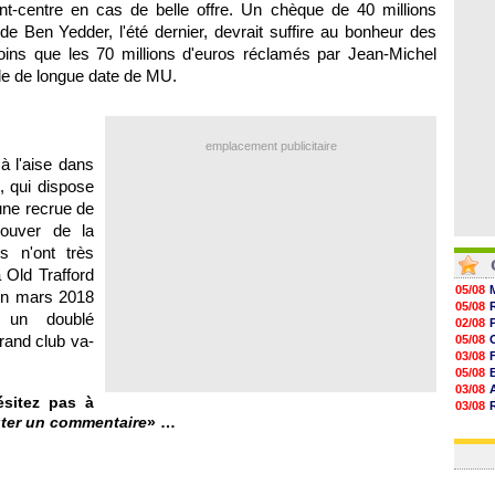
nt-centre en cas de belle offre. Un chèque de 40 millions
08/08
08/08
 de Ben Yedder, l'été dernier, devrait suffire au bonheur des
08/08
moins que les 70 millions d'euros réclamés par Jean-Michel
08/08
le de longue date de MU.
emplacement publicitaire
 à l'aise dans
s, qui dispose
une recrue de
rouver de la
s n'ont très
 Old Trafford
05/08
 en mars 2018
05/08
 un doublé
02/08
grand club va-
05/08
03/08
05/08
03/08
sitez pas à
03/08
ter un commentaire
» …
06/08
03/08