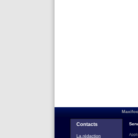
Maxifoo
Serv
Contacts
Appli
La rédaction