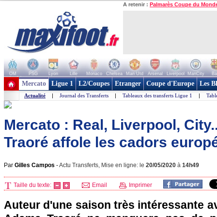
A retenir :
Palmarès Coupe du Mond
OM
PSG
Lyon
Lille
Monaco
Chelsea
Man Utd
Arsenal
Liverpool
ManCity
Ba
+ de clubs
Mercato
Ligue 1
L2/Coupes
Etranger
Coupe d'Europe
Les B
Actualité
|
Journal des Transferts
|
Tableaux des transferts Ligue 1
|
Tabl
Mercato : Real, Liverpool, City
Traoré affole les cadors europ
Par
Gilles Campos
-
Actu Transferts, Mise en ligne: le
20/05/2020
à
14h49
Taille du texte:
Email
Imprimer
Auteur d'une saison très intéressante 