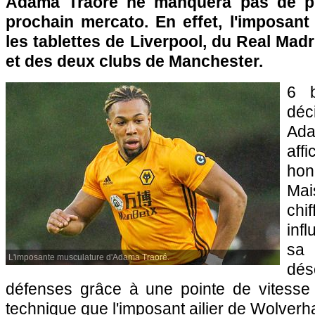
Adama Traoré ne manquera pas de pr
prochain mercato. En effet, l'imposant 
les tablettes de Liverpool, du Real Mad
et des deux clubs de Manchester.
6 
déc
Ada
aff
hon
Ma
ch
inf
sa
L'imposante musculature d'Adama Traoré.
dé
défenses grâce à une pointe de vitesse 
technique que l'imposant ailier de Wolver