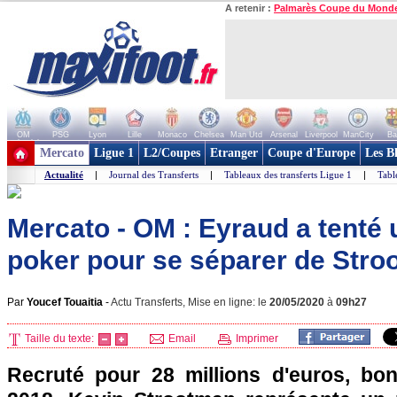
A retenir :
Palmarès Coupe du Mond
OM
PSG
Lyon
Lille
Monaco
Chelsea
Man Utd
Arsenal
Liverpool
ManCity
Ba
+ de clubs
Mercato
Ligue 1
L2/Coupes
Etranger
Coupe d'Europe
Les B
Actualité
|
Journal des Transferts
|
Tableaux des transferts Ligue 1
|
Tabl
Mercato - OM : Eyraud a tenté
poker pour se séparer de Str
Par
Youcef Touaitia
-
Actu Transferts, Mise en ligne: le
20/05/2020
à
09h27
Taille du texte:
Email
Imprimer
Recruté pour 28 millions d'euros, bon