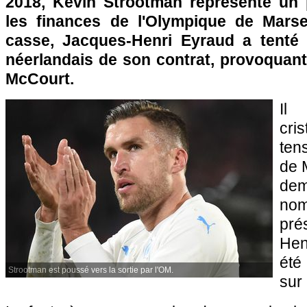
2018, Kevin Strootman représente un
les finances de l'Olympique de Marseil
casse, Jacques-Henri Eyraud a tenté d
néerlandais de son contrat, provoquant l
McCourt.
Il
cri
ten
de M
de
no
pré
Hen
été
Strootman est poussé vers la sortie par l'OM.
sur