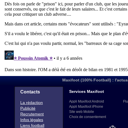
Maxifoot (100% Football) : l'actua
Services Maxifoot
Contacts
Appli Maxifoot Android
Flu
La rédaction
Appli Maxifoot iPhone
Publicité
Site web Mobile
Recrutement
Choix de consentement
Infos légales
Liens football